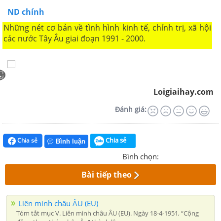
ND chính
Những nét cơ bản về tình hình kinh tế, chính trị, xã hội
các nước Tây Âu giai đoạn 1991 - 2000.
Loigiaihay.com
Đánh giá:
Chia sẻ
Chia sẻ
Bình luận
Bình chọn:
Bài tiếp theo
Liên minh châu ÂU (EU)
Tóm tắt mục V. Liên minh châu ÂU (EU). Ngày 18-4-1951, “Cộng