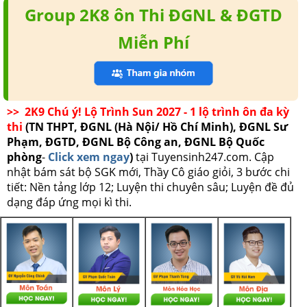
Group 2K8 ôn Thi ĐGNL & ĐGTD
Miễn Phí
>> 2K9 Chú ý! Lộ Trình Sun 2027 - 1 lộ trình ôn đa kỳ
thi
(TN THPT, ĐGNL (Hà Nội/ Hồ Chí Minh), ĐGNL Sư
Phạm, ĐGTD, ĐGNL Bộ Công an, ĐGNL Bộ Quốc
phòng
-
Click xem ngay
)
tại Tuyensinh247.com.
Cập
nhật bám sát bộ SGK mới, Thầy Cô giáo giỏi, 3 bước chi
tiết: Nền tảng lớp 12; Luyện thi chuyên sâu; Luyện đề đủ
dạng đáp ứng mọi kì thi.