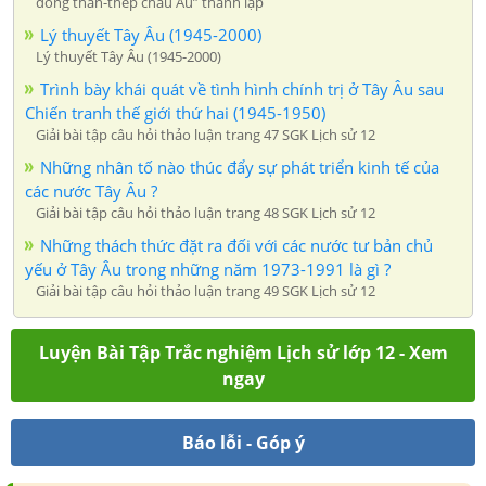
đồng than-thép châu Âu” thành lập
Lý thuyết Tây Âu (1945-2000)
Lý thuyết Tây Âu (1945-2000)
Trình bày khái quát về tình hình chính trị ở Tây Âu sau
Chiến tranh thế giới thứ hai (1945-1950)
Giải bài tập câu hỏi thảo luận trang 47 SGK Lịch sử 12
Những nhân tố nào thúc đẩy sự phát triển kinh tế của
các nước Tây Âu ?
Giải bài tập câu hỏi thảo luận trang 48 SGK Lịch sử 12
Những thách thức đặt ra đối với các nước tư bản chủ
yếu ở Tây Âu trong những năm 1973-1991 là gì ?
Giải bài tập câu hỏi thảo luận trang 49 SGK Lịch sử 12
Luyện Bài Tập Trắc nghiệm Lịch sử lớp 12 - Xem
ngay
Báo lỗi - Góp ý