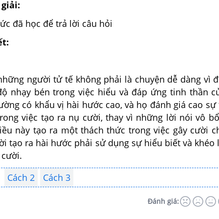
giải:
hức đã học để trả lời câu hỏi
ết:
những người tử tế không phải là chuyện dễ dàng vì đ
 độ nhạy bén trong việc hiểu và đáp ứng tinh thần c
ường có khẩu vị hài hước cao, và họ đánh giá cao sự
trong việc tạo ra nụ cười, thay vì những lời nói vô b
iều này tạo ra một thách thức trong việc gây cười c
ời tạo ra hài hước phải sử dụng sự hiểu biết và khéo 
y cười.
Cách 2
Cách 3
Đánh giá: