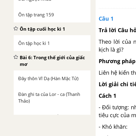
Ôn tập trang 159
Câu 1
Ôn tập cuối học kì 1
Trả lời Câu h
Theo lời của 
Ôn tập học kì 1
kịch là gì?
Bài 6: Trong thế giới của giấc
Phương pháp 
mơ
Liên hệ kiến t
Đây thôn Vĩ Dạ (Hàn Mặc Tử)
Lời giải chi ti
Đàn ghi ta của Lor - ca (Thanh
Cách 1
Thảo)
- Đối tượng: 
tiêu cực của m
Đọc kết nối chủ điểm San-va-đo
Đa-li và sự dai dẳng của kí ức
- Khó khăn: