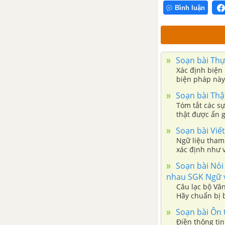
Bài 9: Khám phá tự nhiên và
Bình luận
xã hội
Khuôn đúc đồng cổ loa: "Nỏ
thần" không chỉ là truyền thuyết
Soạn bài Thực
(Theo Hà Trang)
Xác định biện
biện pháp này 
thường. Nêu h
Sự ô nhiễm nguồn nước trên bề
Soạn bài Thật
mặt Trái Đất và hậu quả (trích
Tóm tắt các sự
Mùa xuân vắng lặng) (theo Rây-
thật được ẩn g
cheo Ca - son)
khảo bảng sau
Soạn bài Viết
Ngữ liệu tham 
Đọc kết nối chủ điểm: Đợi mưa
xác định như v
ngôn ngữ như 
trên đảo sinh tồn (Trần Đăng
Soạn bài Nói 
Khoa)
nhau SGK Ngữ v
Câu lạc bộ Văn
Hãy chuẩn bị b
Thực hành tiếng Việt trang 99
ngược nhau để
Soạn bài Ôn t
Điền thông ti
Đọc mở rộng theo thể loại: