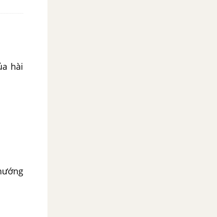
ủa hài
 hướng