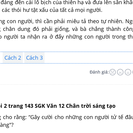
 đáng đến cái lố bịch của thiên hạ và đưa lên sân kh
 các thói hư tật xấu của tất cả mọi người.
g con người, thì cần phải miêu tả theo tự nhiên. Ng
g chân dung đó phải giống, và bà chẳng thành cô
 người ta nhận ra ở đấy những con người trong th
Cách 2
Cách 3
Đánh giá:
ỏi 2 trang 143 SGK Văn 12 Chân trời sáng tạo
g cho rằng: “Gây cười cho những con người tử tế đâ
dàng"?