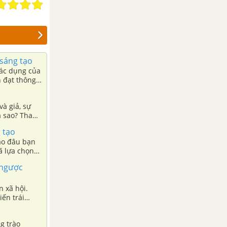
 sáng tạo
tác dụng của
n đạt thông
và giả, sự
ra sao? Tham
 tạo
vào đâu bạn
ã lựa chọn
 ngược
 xã hội.
ến trái
g trào