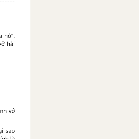
a nó".
vở hài
ính vở
ại sao
ính là