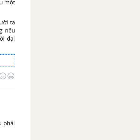
ấu một
ười ta
ng nếu
ời đại
u phải