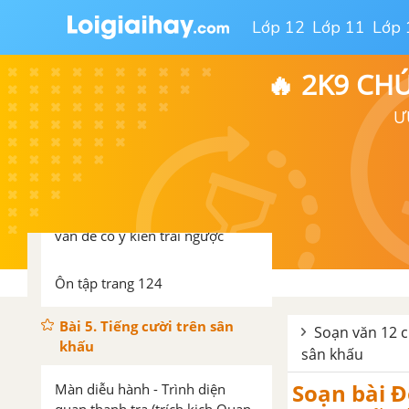
Lớp 12
Lớp 11
Lớp 
Thực hành tiếng Việt trang 112
🔥 2K9 CH
Cái giá trị làm người (Vũ Trọng
Phụng)
Ư
Viết thư trao đổi về một vấn đề
đáng quan tâm
Nói và nghe: Tranh luận về một
vấn đề có ý kiến trái ngược
Ôn tập trang 124
Bài 5. Tiếng cười trên sân
Soạn văn 12 c
khấu
sân khấu
Soạn bài Đ
Màn diễu hành - Trình diện