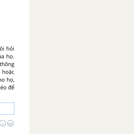
òi hỏi
ủa họ.
 thông
ổ hoặc
ho họ,
léo để