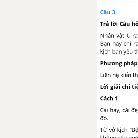
một vấn đề xã hội
Câu 3
Ôn tập trang 57
Trả lời Câu h
Bài 8: Hai tay ta xây dựng
Nhân vật U-ra
một sơn hà
Bạn hãy chỉ ra
kịch bạn yêu t
Tuyên ngôn độc lập (Hồ Chí
Phương pháp 
Minh)
Liên hệ kiến t
Nguyên tiêu (Rằm tháng Giêng)
(Hồ Chí Minh)
Lời giải chi ti
Cách 1
Giá trị của tập truyện và kí
(Nguyễn Ái Quốc) (Phạm Huy
Cái hay, cái đ
Thông)
đó.
Từ vở kịch “B
Thực hành tiếng Việt trang 73
không yêu quý 