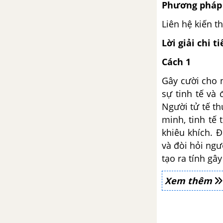
Phương pháp 
Phụng)
Liên hệ kiến t
Ở Va-xan (trích Hội chợ phù
Lời giải chi ti
hoa) (Uy-li-am Thác-cơ-rây)
Cách 1
Đọc kết nối chủ điểm: Áo dài
Gây cười cho 
đầu thế kỉ XX (Đoàn Thị Tình)
sự tinh tế và
Người tử tế th
Thực hành tiếng Việt trang 42
minh, tinh tế 
khiêu khích. Đ
Đọc mở rộng theo thể loại: Ngày
và đòi hỏi ngư
30 tết
tạo ra tính gâ
Viết báo cáo kết quả của bài tập
Xem thêm
dự án về một vấn đề xã hội
Nói và nghe: Trình bày báo cáo
kết quả của bài tập dự án về