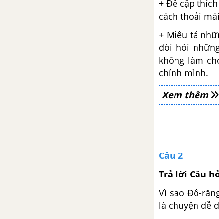
+ Đề cập thích
Thực hành tiếng Việt trang 13
cách thoải mái
Đọc mở rộng theo thể loại: Tự
+ Miêu tả nhữn
do (Pôn Ê-luy-a)
đòi hỏi nhữn
không làm cho
Viết bài văn nghị luận về một
chính mình.
vấn đề liên quan đến tuổi trẻ
Xem thêm
Nói và nghe: Trao đổi về một
vấn đề liên quan đến cơ hội và
thách thức đối với đất nước
Ôn tập trang 22
Câu 2
Bài 7: Trong ánh đèn thành
Trả lời Câu h
thị
Vì sao Đô-răn
là chuyện dễ 
Hai quan niệm về gia đình và xã
hội (trích Số đỏ) (Vũ Trọng