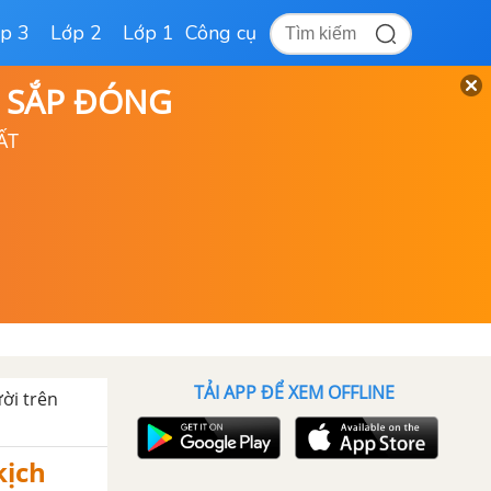
p 3
Lớp 2
Lớp 1
Công cụ
D SẮP ĐÓNG
ẤT
TẢI APP ĐỂ XEM OFFLINE
ười trên
kịch