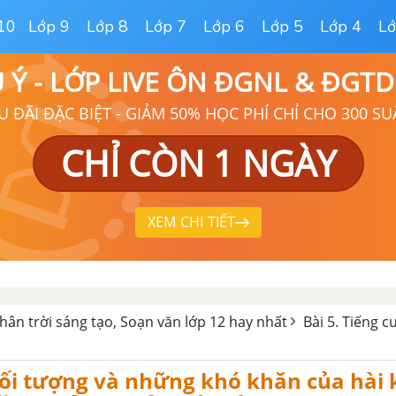
10
Lớp 9
Lớp 8
Lớp 7
Lớp 6
Lớp 5
Lớp 4
Lớ
Ú Ý - LỚP LIVE ÔN ĐGNL & ĐGT
U ĐÃI ĐẶC BIỆT - GIẢM 50% HỌC PHÍ CHỈ CHO 300 SU
CHỈ CÒN 1 NGÀY
XEM CHI TIẾT
hân trời sáng tạo, Soạn văn lớp 12 hay nhất
Bài 5. Tiếng c
ối tượng và những khó khăn của hài 