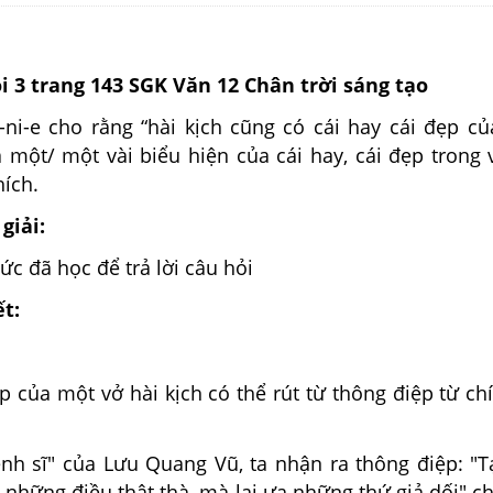
ỏi 3 trang 143 SGK Văn 12 Chân trời sáng tạo
-ni-e cho rằng “hài kịch cũng có cái hay cái đẹp củ
 một/ một vài biểu hiện của cái hay, cái đẹp trong 
hích.
giải:
hức đã học để trả lời câu hỏi
ết:
ẹp của một vở hài kịch có thể rút từ thông điệp từ ch
ệnh sĩ" của Lưu Quang Vũ, ta nhận ra thông điệp: "T
những điều thật thà, mà lại ưa những thứ giả dối" ch