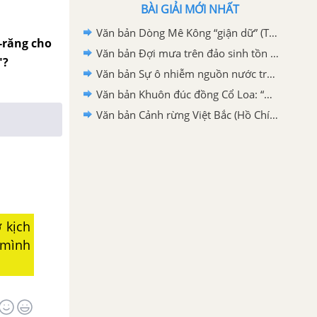
BÀI GIẢI MỚI NHẤT
Văn bản Dòng Mê Kông “giận dữ” (Theo Hoàng Nam, Thu Hằng, Hoàng Khánh, Thanh Hạ)
ô-răng cho
Văn bản Đợi mưa trên đảo sinh tồn (Trần Đăng Khoa)
"?
Văn bản Sự ô nhiễm nguồn nước trên bề mặt trái đất và hậu quả (Theo Rây – cheo Ca – son (Rachel Carson)
Văn bản Khuôn đúc đồng Cổ Loa: “Nỏ thần” không chỉ là truyền thuyết (Theo Hà Trang)
Văn bản Cảnh rừng Việt Bắc (Hồ Chí Minh)
 kịch
 mình