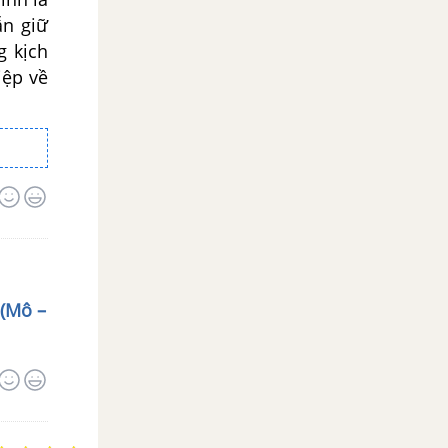
ẫn giữ
g kịch
iệp về
 (Mô –