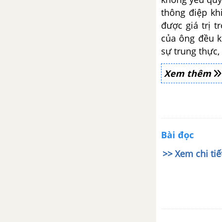
thông điệp kh
Đọc mở rộng theo thể loại và
được giá trị t
tác giả: Những trò lố hay là Va-
ren và Phan Bội Châu (Nguyễn
của ông đều k
Ái Quốc)
sự trung thực,
Xem thêm
Cảnh rừng Việt Bắc (Hồ Chí
Minh)
Viết bài phát biểu trong lễ phát
động một phong trào hoặc một
hoạt động xã hội
Bài đọc
>> Xem chi ti
Nói và nghe: Thuyết trình về
một vấn đề liên quan đến cơ hội
và thách thức của đất nước
Ôn tập trang 84