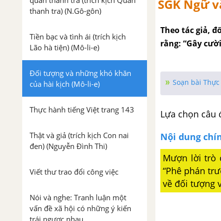
quan thanh tra (trích kịch Quan
SGK Ngữ vă
thanh tra) (N.Gô-gôn)
Theo tác giả, đ
Tiền bạc và tình ái (trích kịch
rằng: “Gây cườ
Lão hà tiện) (Mô-li-e)
Đối tượng và những khó khăn
Soạn bài Thực 
của hài kịch (Mô-li-e)
Thực hành tiếng Việt trang 143
Lựa chọn câu 
Thật và giả (trích kịch Con nai
Nội dung chí
đen) (Nguyễn Đình Thi)
Mượn lời trò 
“Phê phán trư
Viết thư trao đổi công việc
về đối tượng 
Nói và nghe: Tranh luận một
vấn đề xã hội có những ý kiến
trái ngược nhau