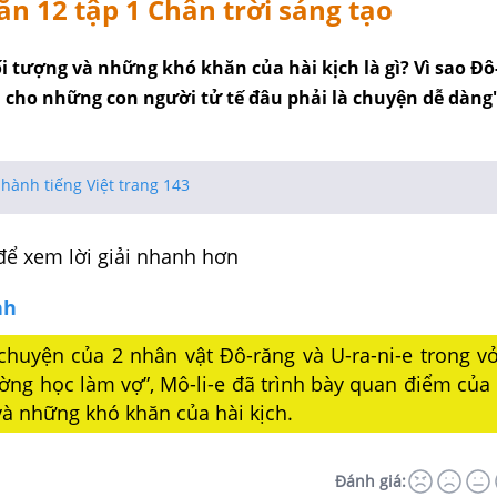
n 12 tập 1 Chân trời sáng tạo
ối tượng và những khó khăn của hài kịch là gì? Vì sao Đ
i cho những con người tử tế đâu phải là chuyện dễ dàng
hành tiếng Việt trang 143
để xem lời giải nhanh hơn
nh
chuyện của 2 nhân vật Đô-răng và U-ra-ni-e trong vở
ờng học làm vợ”, Mô-li-e đã trình bày quan điểm của
và những khó khăn của hài kịch.
Đánh giá: