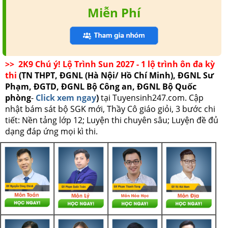
Miễn Phí
>> 2K9 Chú ý! Lộ Trình Sun 2027 - 1 lộ trình ôn đa kỳ
thi
(TN THPT, ĐGNL (Hà Nội/ Hồ Chí Minh), ĐGNL Sư
Phạm, ĐGTD, ĐGNL Bộ Công an, ĐGNL Bộ Quốc
phòng
-
Click xem ngay
)
tại Tuyensinh247.com.
Cập
nhật bám sát bộ SGK mới, Thầy Cô giáo giỏi, 3 bước chi
tiết: Nền tảng lớp 12; Luyện thi chuyên sâu; Luyện đề đủ
dạng đáp ứng mọi kì thi.