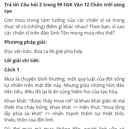
Trả lời Câu hỏi 2 trang 99 SGK Văn 12 Chân trời sáng
tạo
Cơn mưa trong tâm tưởng của các chiến sĩ và trong
thực tế có (những) điểm gì khác nhau? Theo bạn, vì sao
các chiến sĩ trên đảo Sinh Tồn mong mưa như thế?
Phương pháp giải:
Đọc văn bản, đưa ra lời giải phù hợp
Lời giải chi tiết:
Cách 1
Mưa là chuyện bình thường, một quy luật của đời sống
tự nhiên trên mặt đất này. Nhưng giữa những hòn đảo
tiền tiêu, điều đó lại là ân sủng hiếm hoi của tạo hóa.
Khao khát: “được thấy mưa rơi” là khao khát giản dị mà
thiết tha cháy bỏng; khao khát >< hiện thực “mưa lộng
lẫy phía xa khơi” => nhấn mạnh thêm sự thiệt thòi,
thiếu thốn của đời lính.