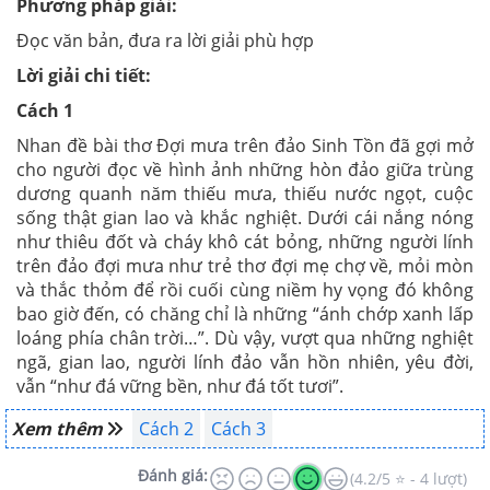
Phương pháp giải:
Đọc văn bản, đưa ra lời giải phù hợp
Lời giải chi tiết:
Cách 1
Nhan đề bài thơ Đợi mưa trên đảo Sinh Tồn đã gợi mở
cho người đọc về hình ảnh những hòn đảo giữa trùng
dương quanh năm thiếu mưa, thiếu nước ngọt, cuộc
sống thật gian lao và khắc nghiệt. Dưới cái nắng nóng
như thiêu đốt và cháy khô cát bỏng, những người lính
trên đảo đợi mưa như trẻ thơ đợi mẹ chợ về, mỏi mòn
và thắc thỏm để rồi cuối cùng niềm hy vọng đó không
bao giờ đến, có chăng chỉ là những “ánh chớp xanh lấp
loáng phía chân trời…”. Dù vậy, vượt qua những nghiệt
ngã, gian lao, người lính đảo vẫn hồn nhiên, yêu đời,
vẫn “như đá vững bền, như đá tốt tươi”.
Xem thêm
Cách 2
Cách 3
Đánh giá:
(4.2/5 ⭐ - 4 lượt)