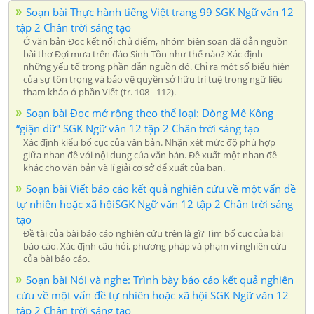
Soạn bài Thực hành tiếng Việt trang 99 SGK Ngữ văn 12
tập 2 Chân trời sáng tạo
Ở văn bản Đọc kết nối chủ điểm, nhóm biên soạn đã dẫn nguồn
bài thơ Đợi mưa trên đảo Sinh Tồn như thế nào? Xác định
những yếu tố trong phần dẫn nguồn đó. Chỉ ra một số biểu hiện
của sự tôn trọng và bảo vệ quyền sở hữu trí tuệ trong ngữ liệu
tham khảo ở phần Viết (tr. 108 - 112).
Soạn bài Đọc mở rộng theo thể loại: Dòng Mê Kông
“giận dữ" SGK Ngữ văn 12 tập 2 Chân trời sáng tạo
Xác định kiểu bố cục của văn bản. Nhận xét mức độ phù hợp
giữa nhan đề với nội dung của văn bản. Đề xuất một nhan đề
khác cho văn bản và lí giải cơ sở để xuất của bạn.
Soạn bài Viết báo cáo kết quả nghiên cứu về một vấn đề
tự nhiên hoặc xã hộiSGK Ngữ văn 12 tập 2 Chân trời sáng
tạo
Đề tài của bài báo cáo nghiên cứu trên là gì? Tìm bố cục của bài
báo cáo. Xác định câu hỏi, phương pháp và phạm vi nghiên cứu
của bài báo cáo.
Soạn bài Nói và nghe: Trình bày báo cáo kết quả nghiên
cứu về một vấn đề tự nhiên hoặc xã hội SGK Ngữ văn 12
tập 2 Chân trời sáng tạo