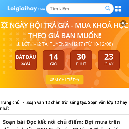
💥 NGÀY HỘI TRẢ GIÁ - MUA KHOÁ HỌC
THEO GIÁ BẠN MUỐN❗
🎯 LỚP 1-12 TẠI TUYENSINH247 (TỪ 10-12/08)
14
30
22
BẮT ĐẦU
SAU
GIỜ
PHÚT
GIÂY
XEM CHI TIẾT
Trang chủ
Soạn văn 12 chân trời sáng tạo, Soạn văn lớp 12 hay
nhất
Soạn bài Đọc kết nối chủ điểm: Đợi mưa trên