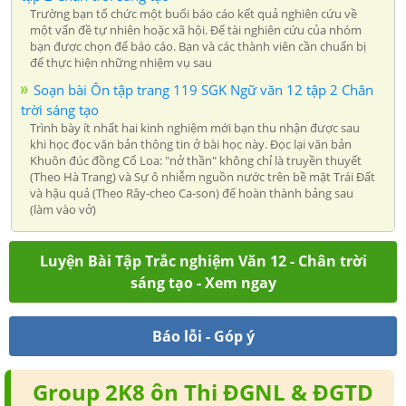
Trường bạn tổ chức một buổi báo cáo kết quả nghiên cứu về
một vấn đề tự nhiên hoặc xã hội. Để tài nghiên cứu của nhóm
bạn được chọn để báo cáo. Bạn và các thành viên cần chuẩn bị
để thực hiện những nhiệm vụ sau
Soạn bài Ôn tập trang 119 SGK Ngữ văn 12 tập 2 Chân
trời sáng tạo
Trình bày ít nhất hai kinh nghiệm mới bạn thu nhận được sau
khi học đọc văn bản thông tin ở bài học này. Đọc lại văn bản
Khuôn đúc đồng Cổ Loa: "nở thần" không chỉ là truyền thuyết
(Theo Hà Trang) và Sự ô nhiễm nguồn nước trên bề mặt Trái Đất
và hậu quả (Theo Rây-cheo Ca-son) để hoàn thành bảng sau
(làm vào vở)
Luyện Bài Tập Trắc nghiệm Văn 12 - Chân trời
sáng tạo - Xem ngay
Báo lỗi - Góp ý
Group 2K8 ôn Thi ĐGNL & ĐGTD