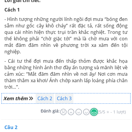
Lời giải chi tiết:
Cách 1
- Hình tượng những người lính ngồi đợi mưa “bóng đen
sẫm như gốc cây khô cháy” rất đặc tả, rất sống động
qua cái nhìn hiện thực trụi trần khắc nghiệt. Trong tư
thế không phải “chờ giặc tới” mà là chờ mưa với con
mắt đăm đăm nhìn về phương trời xa xăm đến tội
nghiệp.
- Cái tư thế đợi mưa đến thấp thỏm được khắc họa
bằng những hình ảnh thơ đầy ấn tượng và mãnh liệt về
cảm xúc:
“Mắt đăm đăm nhìn về nơi ấy/ Nơi cơn mưa
thăm thẳm xa khơi/ Ánh chớp xanh lấp loáng phía chân
trời…”.
Xem thêm
Cách 2
Cách 3
Đánh giá:
(5/5 ⭐ - 1 lượt)
Câu 2