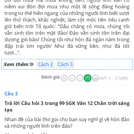
Dù đợi mưa mà mưa không đến, người lính vẫn có
niềm vui đón đợi mưa như một lẽ sống đàng hoàng
trong tư thế hiên ngang của những người lính biết vượt
lên thử thách, khắc nghiệt, làm cột mốc tiền tiêu canh
giữ biển trời Tổ quốc: “Dẫu chẳng có mưa, chúng tôi
vẫn sinh tồn trên mặt đảo/ Đảo vẫn sinh tồn trên đại
dương gió bão/ Chúng tôi như hòn đá ngàn năm trong
đập trái tim người/ Như đá vững bền, như đá tốt
tươi…”.
Xem thêm
Cách 2
Cách 3
Đánh giá:
(4/5 ⭐ - 2 lượt)
Câu 3
Trả lời Câu hỏi 3 trang 99 SGK Văn 12 Chân trời sáng
tạo
Nhan đề của bài thơ gọi cho bạn suy nghĩ gì về hòn đảo
và những người lính trên đảo?