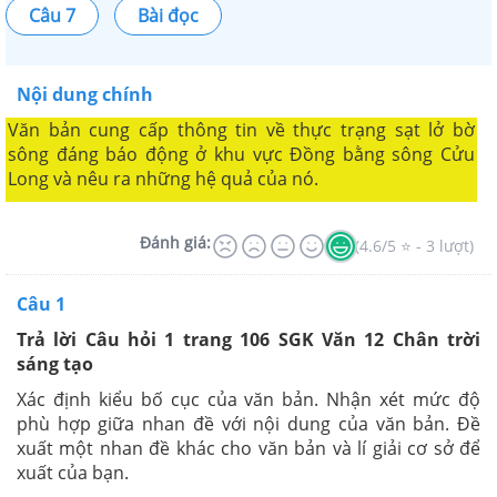
Câu 7
Bài đọc
Nội dung chính
Văn bản cung cấp thông tin về thực trạng sạt lở bờ
sông đáng báo động ở khu vực Đồng bằng sông Cửu
Long và nêu ra những hệ quả của nó.
Đánh giá:
(4.6/5 ⭐ - 3 lượt)
Câu 1
Trả lời Câu hỏi 1 trang 106 SGK Văn 12 Chân trời
sáng tạo
Xác định kiểu bố cục của văn bản. Nhận xét mức độ
phù hợp giữa nhan đề với nội dung của văn bản. Đề
xuất một nhan đề khác cho văn bản và lí giải cơ sở để
xuất của bạn.