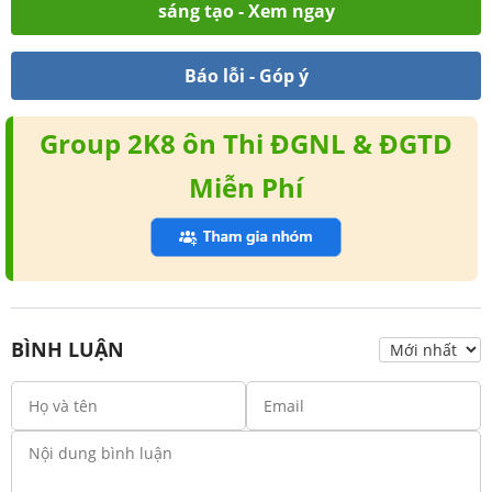
sáng tạo - Xem ngay
Báo lỗi - Góp ý
Group 2K8 ôn Thi ĐGNL & ĐGTD
Miễn Phí
BÌNH LUẬN