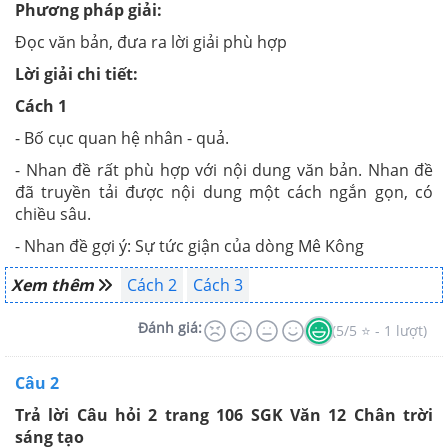
Phương pháp giải:
Đọc văn bản, đưa ra lời giải phù hợp
Lời giải chi tiết:
Cách 1
- Bố cục quan hệ nhân - quả.
- Nhan đề rất phù hợp với nội dung văn bản. Nhan đề
đã truyền tải được nội dung một cách ngắn gọn, có
chiều sâu.
- Nhan đề gợi ý: Sự tức giận của dòng Mê Kông
Xem thêm
Cách 2
Cách 3
Đánh giá:
(5/5 ⭐ - 1 lượt)
Câu 2
Trả lời Câu hỏi 2 trang 106 SGK Văn 12 Chân trời
sáng tạo