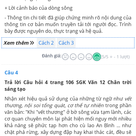
+ Lời cảnh báo của dòng sông
- Thông tin chi tiết đã giúp chứng minh rõ nội dung của
thông tin cơ bản muốn truyền tải tới người đọc. Trình
bày được nguyên do, thực trạng và hệ quả.
Xem thêm
Cách 2
Cách 3
Đánh giá:
(5/5 ⭐ - 1 lượt)
Câu 4
Trả lời Câu hỏi 4 trang 106 SGK Văn 12 Chân trời
sáng tạo
Nhận xét hiệu quả sử dụng của những từ ngữ như
vết
thương, nội soi tổng quát, cơ thể tự nhiên
trong phần
văn bản: "Khi "vết thương" ở bờ sông vừa tạm lành, các
cơ quan chuyên môn lại phát hiện mối nguy mới nhiều
khả năng sẽ phức tạp hơn cho cù lao An Bình ... như
chặt phá rừng, xây dựng đập hay khai thác cát, đều sẽ