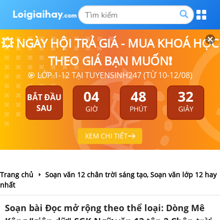
💥 NGÀY HỘI TRẢ GIÁ - MUA KHOÁ HỌC
THEO GIÁ BẠN MUỐN❗
🎯 LỚP 1-12 TẠI TUYENSINH247 (TỪ 10-12/08)
04
48
31
BẮT ĐẦU
SAU
GIỜ
PHÚT
GIÂY
XEM CHI TIẾT
Trang chủ
Soạn văn 12 chân trời sáng tạo, Soạn văn lớp 12 hay
nhất
Soạn bài Đọc mở rộng theo thể loại: Dòng Mê