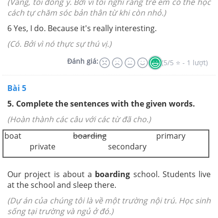
(Vâng, tôi đồng ý. Bởi vì tôi nghĩ rằng trẻ em có thể học
cách tự chăm sóc bản thân từ khi còn nhỏ.)
6 Yes, I do. Because it's really interesting.
(Có. Bởi vì nó thực sự thú vị.)
Đánh giá:
(5/5 ⭐ - 1 lượt)
Bài 5
5. Complete the sentences with the given words.
(Hoàn thành các câu với các từ đã cho.)
boat
boarding
primary
private secondary
Our project is about a
boarding
school. Students live
at the school and sleep there.
(Dự án của chúng tôi là về một trường nội trú. Học sinh
sống tại trường và ngủ ở đó.)