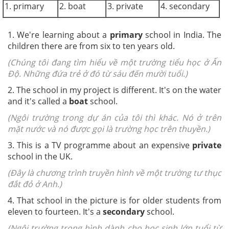
1. primary
2. boat
3. private
4. secondary
1. We're learning about a
primary
school in India. The
children there are from six to ten years old.
(Chúng tôi đang tìm hiểu về một trường tiểu học ở Ấn
Độ. Những đứa trẻ ở đó từ sáu đến mười tuổi.)
2. The school in my project is different. It's on the water
and it's called a
boat
school.
(Ngôi trường trong dự án của tôi thì khác. Nó ở trên
mặt nước và nó được gọi là trường học trên thuyền.)
3. This is a TV programme about an expensive
private
school in the UK.
(Đây là chương trình truyền hình về một trường tư thục
đắt đỏ ở Anh.)
4. That school in the picture is for older students from
eleven to fourteen. It's a
secondary
school.
(Ngôi trường trong hình dành cho học sinh lớn tuổi từ