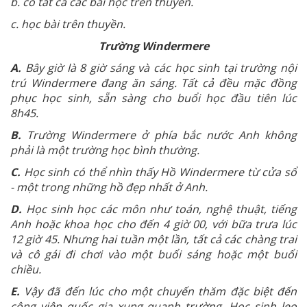
b. có tất cả các bài học trên thuyền.
c. học bài trên thuyền.
Trường Windermere
A.
Bây giờ là 8 giờ sáng và các học sinh tại trường nội
trú Windermere đang ăn sáng. Tất cả đều mặc đồng
phục học sinh, sẵn sàng cho buổi học đầu tiên lúc
8h45.
B.
Trường Windermere ở phía bắc nước Anh không
phải là một trường học bình thường.
C.
Học sinh có thể nhìn thấy Hồ Windermere từ cửa sổ
- một trong những hồ đẹp nhất ở Anh.
D.
Học sinh học các môn như toán, nghệ thuật, tiếng
Anh hoặc khoa học cho đến 4 giờ 00, với bữa trưa lúc
12 giờ 45. Nhưng hai tuần một lần, tất cả các chàng trai
và cô gái đi chơi vào một buổi sáng hoặc một buổi
chiều.
E.
Vậy đã đến lúc cho một chuyến thăm đặc biệt đến
công viên quốc gia xung quanh trường. Học sinh leo