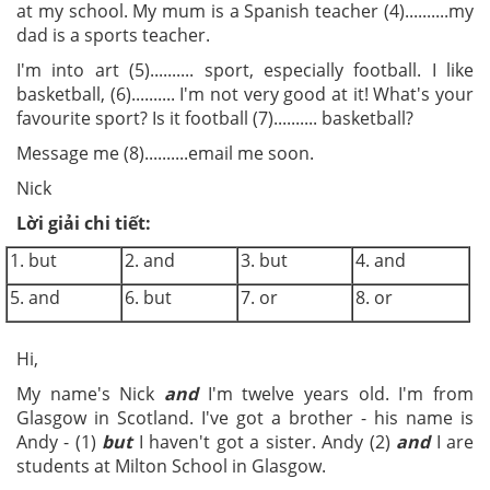
at my school. My mum is a Spanish teacher (4)..........my
dad is a sports teacher.
I'm into art (5).......... sport, especially football. I like
basketball, (6).......... I'm not very good at it! What's your
favourite sport? Is it football (7).......... basketball?
Message me (8)..........email me soon.
Nick
Lời giải chi tiết:
1. but
2. and
3. but
4. and
5. and
6. but
7. or
8. or
Hi,
My name's Nick
and
I'm twelve years old. I'm from
Glasgow in Scotland. I've got a brother - his name is
Andy - (1)
but
I haven't got a sister. Andy (2)
and
I are
students at Milton School in Glasgow.