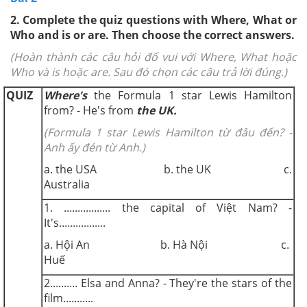
2.
Complete the quiz questions with Where, What or
Who and is or are. Then choose the correct answers.
(Hoàn thành các câu hỏi đố vui với Where, What hoặc
Who và is hoặc are. Sau đó chọn các câu trả lời đúng.)
QUIZ
Where's
the Formula 1 star Lewis Hamilton
from? - He's from
the UK.
(Formula 1 star Lewis Hamilton từ đâu đến? -
Anh ấy đén từ Anh.)
a. the USA b. the UK c.
Australia
1. ................. the capital of Việt Nam? -
It's.................
a. Hội An b. Hà Nội c.
Huế
2.......... Elsa and Anna? - They're the stars of the
film...........