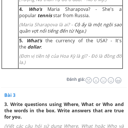
4.
Who’s
Maria Sharapova? - She's a
popular
tennis
star from Russia.
(Maria Sharapova là ai? -
Cô ấy là một ngôi sao
quần vợt nổi tiếng đến từ Nga.)
5.
What’s
the currency of the USA? - It's
the
dollar
.
(Đơn vị tiền tệ của Hoa Kỳ là gì? -
Đó là đồng đô
la.)
Đánh giá:
Bài 3
3. Write questions using Where, What or Who and
the words in the box. Write answers that are true
for you.
(Viết các câu hỏi sử dụng Where, What hoặc Who và