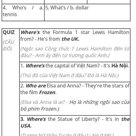
4. Who’s / a.
5. What’s / b. dollar
tennis
QUIZ
Where's
the Formula 1 star Lewis Hamilton
from? - He's from
the UK
.
(CÂU
ĐỐ)
(Ngôi sao Công thức 1 Lewis Hamilton đến từ
đâu? -
Anh ấy đến từ Vương quốc Anh.)
1.
Where’s
the capital of Việt Nam? - It's
Hà Nội
.
(Thủ đô của Việt Nam ở đâu? Đó là Hà Nội.)
2.
Who are
Elsa and Anna? - They're the stars of
the film
Frozen
.
(Elsa và Anna là ai? -
Họ là những ngôi sao của
bộ phim Frozen.)
3.
Where’s
the Statue of Liberty? - It's in
the
USA
.
(Tượng Nữ thần Tự do ở đâu? -
Nó ở Mỹ.)