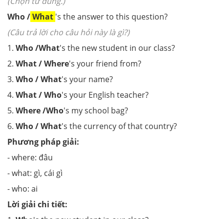
(Chọn từ đúng.)
Who /
What
's the answer to this question?
(Câu trả lời cho câu hỏi này là gì?)
1.
Who /What
's the new student in our class?
2.
What / Where
's your friend from?
3.
Who / What
's your name?
4.
What / Who
's your English teacher?
5.
Where /Who
's my school bag?
6.
Who / What
's the currency of that country?
Phương pháp giải:
- where: đâu
- what: gì, cái gì
- who: ai
Lời giải chi tiết: