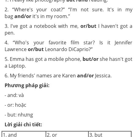
2. “Where's your coat?” “I'm not sure. It's in my
bag
and/or
it's in my room.”
3. I've got a notebook with me,
or/but
I haven't got a
pen.
4. “Who's your favorite film star? Is it Jennifer
Lawrence
or/but
Leonardo DiCaprio?”
5. Emma has got a mobile phone,
but/or
she hasn't got
a Laptop.
6. My friends' names are Karen
and/or
Jessica.
Phương pháp giải:
- and: và
- or: hoặc
- but: nhưng
Lời giải chi tiết:
1. and
2. or
3. but