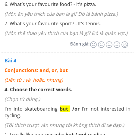
6. What’s your favourite food? - It’s pizza.
(Món ăn yêu thích của bạn là gì? Đó là bánh pizza.)
7. What’s your favourite sport? - It’s tennis.
(Môn thể thao yêu thích của bạn là gì? Đó là quần vợt.)
Đánh giá:
Bài 4
Conjunctions: and, or, but
(Liên từ : và, hoặc, nhưng)
4.
Choose the correct words.
(Chọn từ đúng.)
I'm into skateboarding
but
/or
I'm not interested in
cycling.
(Tôi thích trượt ván nhưng tôi không thích đi xe đạp.)
1. I really like photography
but /and
reading.