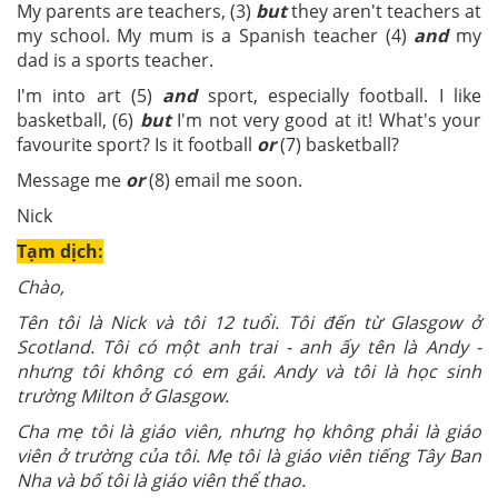
My parents are teachers, (3)
but
they aren't teachers at
my school. My mum is a Spanish teacher (4)
and
my
dad is a sports teacher.
I'm into art (5)
and
sport, especially football. I like
basketball, (6)
but
I'm not very good at it! What's your
favourite sport? Is it football
or
(7) basketball?
Message me
or
(8) email me soon.
Nick
Tạm dịch:
Chào,
Tên tôi là Nick và tôi 12 tuổi. Tôi đến từ Glasgow ở
Scotland. Tôi có một anh trai - anh ấy tên là Andy -
nhưng tôi không có em gái. Andy và tôi là học sinh
trường Milton ở Glasgow.
Cha mẹ tôi là giáo viên, nhưng họ không phải là giáo
viên ở trường của tôi. Mẹ tôi là giáo viên tiếng Tây Ban
Nha và bố tôi là giáo viên thể thao.