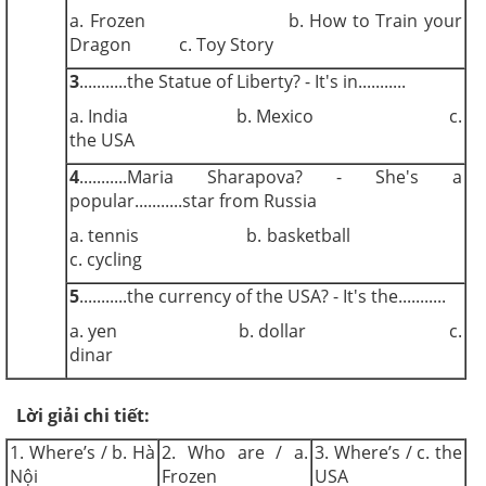
a. Frozen b. How to Train your
Dragon c. Toy Story
3
...........the Statue of Liberty? - It's in...........
a. India b. Mexico c.
the USA
4
...........Maria Sharapova? - She's a
popular...........star from Russia
a. tennis b. basketball
c. cycling
5
...........the currency of the USA? - It's the...........
a. yen b. dollar c.
dinar
Lời giải chi tiết:
1. Where’s / b. Hà
2. Who are / a.
3. Where’s / c. the
Nội
Frozen
USA