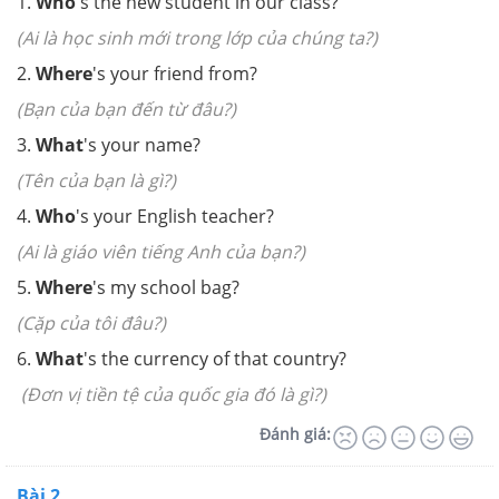
1.
Who
's the new student in our class?
(Ai là học sinh mới trong lớp của chúng ta?)
2.
Where
's your friend from?
(Bạn của bạn đến từ đâu?)
3.
What
's your name?
(Tên của bạn là gì?)
4.
Who
's your English teacher?
(Ai là giáo viên tiếng Anh của bạn?)
5.
Where
's my school bag?
(Cặp của tôi đâu?)
6.
What
's the currency of that country?
(Đơn vị tiền tệ của quốc gia đó là gì?)
Đánh giá:
Bài 2