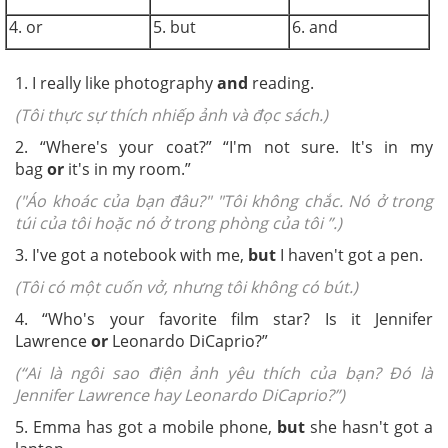
4. or
5. but
6. and
1. I really like photography
and
reading.
(Tôi thực sự thích nhiếp ảnh và đọc sách.)
2. “Where's your coat?” “I'm not sure. It's in my
bag
or
it's in my room.”
("Áo khoác của bạn đâu?" "Tôi không chắc. Nó ở trong
túi của tôi hoặc nó ở trong phòng của tôi ”.)
3. I've got a notebook with me,
but
I haven't got a pen.
(Tôi có một cuốn vở, nhưng tôi không có bút.)
4. “Who's your favorite film star? Is it Jennifer
Lawrence
or
Leonardo DiCaprio?”
(“Ai là ngôi sao điện ảnh yêu thích của bạn? Đó là
Jennifer Lawrence hay Leonardo DiCaprio?”)
5. Emma has got a mobile phone,
but
she hasn't got a