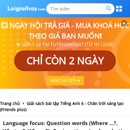
💥 NGÀY HỘI TRẢ GIÁ - MUA KHOÁ HỌC
THEO GIÁ BẠN MUỐN❗
🎯 LỚP 1-12 TẠI TUYENSINH247 (TỪ 10-12/08)
CHỈ CÒN 2 NGÀY
XEM CHI TIẾT
Trang chủ
Giải sách bài tập Tiếng Anh 6 - Chân trời sáng tạo
(Friends plus)
Language focus: Question words (Where ...?,