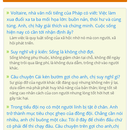
Voltaire, nhà văn nổi tiếng của Pháp có viết: Việc làm
xua đuổi xa ta ba mối họa lớn: buồn nản, thói hư và cùng
túng. Anh, chị hãy giải thích và chứng minh. Cuộc sống
hiện nay có cần tới nhận định ấy?
Làm việc là quy luật sống của xã hội: nhờ nó mà con người, xã
hội phát triển.
Suy nghĩ về ý kiến: Sống là không chờ đợi.
Sống không phụ thuộc, không giậm chân tại chỗ, không để ngày
tháng trôi qua lãng phí, là không dựa dẫm, trông chờ vào người
khác.
Câu chuyện Cái kén bướm gợi cho anh, chị suy nghĩ gì?
Sự giúp đỡ của người khác rất đáng quý nhưng không nên ỷ lại,
dựa dẫm mà phải phát huy khả năng của bản thân; lòng tốt sẽ
nâng cao nhân cách của con người nhưng lòng tốt hời hợt sẽ
gây tác hại.
Trong tiểu đội nọ có một người lính bị tật ở chân. Anh
trở thành mục tiêu chọc ghẹo của đồng đội. Chẳng cần nói
nhiều, anh chỉ buông một câu: Tôi ở đây để chiến đấu chứ
có phải để thi chạy đâu. Câu chuyện trên gợi cho anh,chị