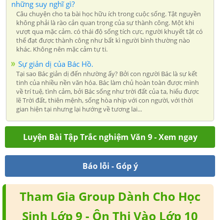
những suy nghĩ gì?
Câu chuyện cho ta bài học hữu ích trong cuộc sống. Tật nguyền
không phải là rào cản quan trọng của sự thành công. Một khi
vượt qua mặc cảm. có thái độ sống tích cực, người khuyết tật có
thể đạt được thành công như bất kì người bình thường nào
khác. Không nên mặc cảm tự ti.
Sự giản dị của Bác Hồ.
Tại sao Bác giản dị đến nhường ấy? Bởi con người Bác là sự kết
tinh của nhiều nền văn hóa. Bác làm chủ hoàn toàn được mình
về trí tuệ, tình cảm, bởi Bác sống như trời đất của ta, hiểu được
lẽ Trời đất, thiên mệnh, sống hòa nhịp với con người, với thời
gian hiện tại nhưng lại hướng về tương lai...
Luyện Bài Tập Trắc nghiệm Văn 9 - Xem ngay
Báo lỗi - Góp ý
Tham Gia Group Dành Cho Học
Sinh Lớp 9 - Ôn Thi Vào Lớp 10