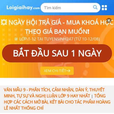
💥 NGÀY HỘI TRẢ GIÁ - MUA KHOÁ HỌC
THEO GIÁ BẠN MUỐN❗
🎯 LỚP 1-12 TẠI TUYENSINH247 (TỪ 10-12/08)
BẮT ĐẦU SAU 1 NGÀY
XEM CHI TIẾT
VĂN MẪU 9 - PHÂN TÍCH, CẢM NHẬN, DÀN Ý, THUYẾT
MINH, TỰ SỰ VÀ NGHỊ LUẬN LỚP 9 HAY NHẤT
TỔNG
|
HỢP CÁC CÁCH MỞ BÀI, KẾT BÀI CHO TÁC PHẨM HOÀNG
LÊ NHẤT THỐNG CHÍ