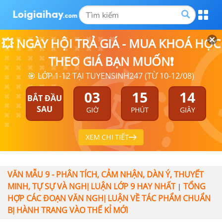
💥 NGÀY HỘI TRẢ GIÁ - MUA KHOÁ HỌC
THEO GIÁ BẠN MUỐN❗
🎯 LỚP 1-12 TẠI TUYENSINH247 (TỪ 10-12/08)
03
15
14
BẮT ĐẦU
SAU
GIỜ
PHÚT
GIÂY
XEM CHI TIẾT
VĂN MẪU 9 - PHÂN TÍCH, CẢM NHẬN, DÀN Ý, THUYẾT
MINH, TỰ SỰ VÀ NGHỊ LUẬN LỚP 9 HAY NHẤT
TỔNG
|
HỢP CÁC ĐOẠN VĂN NGHỊ LUẬN VỀ TÁC PHẨM CHUẨN
BỊ HÀNH TRANG VÀO THẾ KỈ MỚI