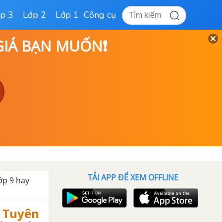
p 3
Lớp 2
Lớp 1
Công cụ
 GIÁ BẠN MUỐN❗
TẢI APP ĐỂ XEM OFFLINE
ớp 9 hay
m Tuyên