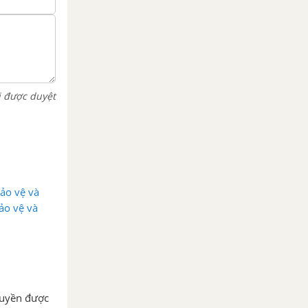
i được duyệt
ảo vệ và
ảo vệ và
quyền được