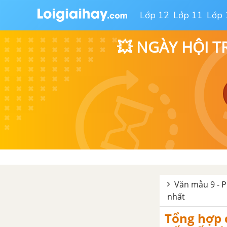
Tổng hợp các cách mở bài, kết
Lớp 12
Lớp 11
Lớp 
bài cho tác phẩm Phong cách
Hồ Chí Minh
💥 NGÀY HỘI T
Đấu tranh cho một thế giới
hòa bình - Ga-bri-en Gác-xi-a
Mác-két
Tổng hợp các bài văn nghị luận
về tác phẩm Đấu tranh cho một
thế giới hòa bình
Tổng hợp các đoạn văn nghị
luận về tác phẩm Đấu tranh cho
một thế giới hòa bình
Văn mẫu 9 - P
nhất
Tổng hợp các cách mở bài, kết
bài cho tác phẩm Đấu tranh cho
Tổng hợp 
một thế giới hòa bình