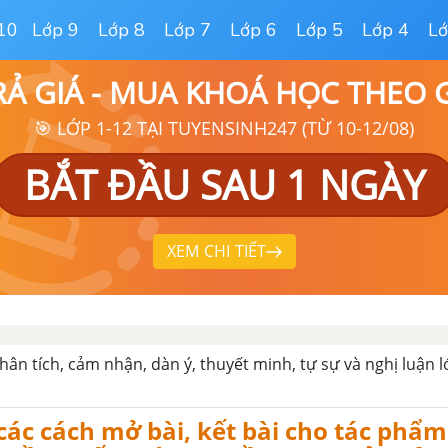
10
Lớp 9
Lớp 8
Lớp 7
Lớp 6
Lớp 5
Lớp 4
Lớ
RẢ GIÁ - MUA KHOÁ HỌC THEO
🎯 LỚP 1-12 TẠI TUYENSINH247 (TỪ 10-12/08)
BẮT ĐẦU SAU 1 NGÀY
XEM CHI TIẾT
hân tích, cảm nhận, dàn ý, thuyết minh, tự sự và nghị luận l
các cách mở bài, kết bài cho tác phẩ