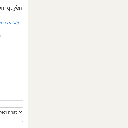
òn, quyền
m chi tiết
n