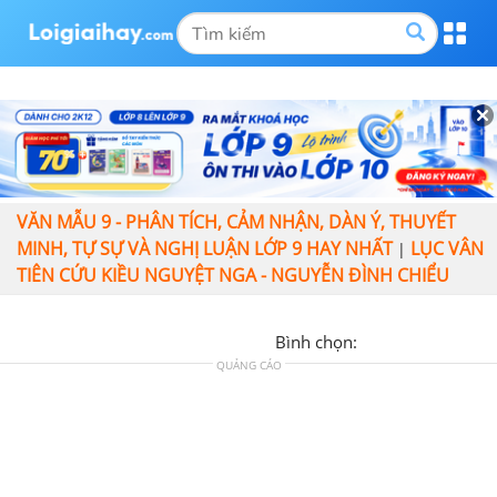
VĂN MẪU 9 - PHÂN TÍCH, CẢM NHẬN, DÀN Ý, THUYẾT
MINH, TỰ SỰ VÀ NGHỊ LUẬN LỚP 9 HAY NHẤT
LỤC VÂN
|
TIÊN CỨU KIỀU NGUYỆT NGA - NGUYỄN ĐÌNH CHIỂU
Bình chọn:
QUẢNG CÁO