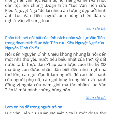
trong nền văn học Nam Bộ nói riêng và nền văn học
dân tộc nói chung .Đoạn trích “Lục Vân Tiên cứu
Kiều Nguyệt Nga ”để lại nhiều ấn tượng đẹp bởi hình
ảnh Lục Vân Tiên -người anh hùng chiến đấu vì
nghiã, văn võ song toàn .
Xem chi tiết
Phân tích nét nổi bật của tính cách nhân vật Lục Vân Tiên
trong đoạn trích “Lục Vân Tiên cứu Kiều Nguyệt Nga” của
Nguyễn Đình Chiểu
Nói đến Nguyễn Đình Chiểu không những là nói đến
một nhà thơ yêu nước tiêu biểu nhất của thời kỳ đất
nước ta bị thực dân Pháp xâm lược cuối thế kỷ XIX
mà ông còn được nhân dân biết đến như một nhà
thơ lớn, ca ngợi đạo lí làm người, đề cao tiết hạnh
của người phụ nữ, ca ngợi lòng trung hiếu và hành
động vị nghĩa của nam giới mà tác phẩm Lục Vân
Tiên là một minh chứng hùng hồn.
Xem chi tiết
Làm ơn há dễ trông người trả ơn
Lục Vân Tiên cứu Kiền Nguyệt Nga là một đoạn thơ