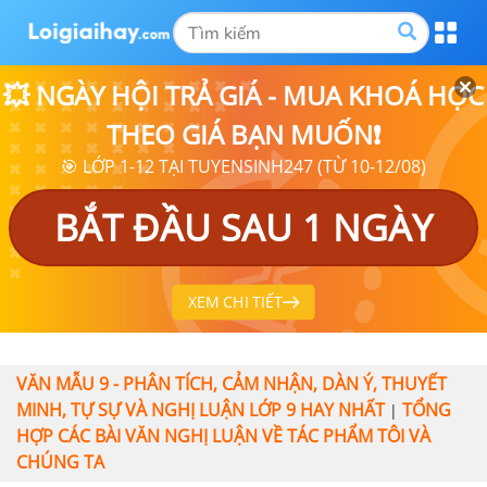
💥 NGÀY HỘI TRẢ GIÁ - MUA KHOÁ HỌC
THEO GIÁ BẠN MUỐN❗
🎯 LỚP 1-12 TẠI TUYENSINH247 (TỪ 10-12/08)
BẮT ĐẦU SAU 1 NGÀY
XEM CHI TIẾT
VĂN MẪU 9 - PHÂN TÍCH, CẢM NHẬN, DÀN Ý, THUYẾT
MINH, TỰ SỰ VÀ NGHỊ LUẬN LỚP 9 HAY NHẤT
TỔNG
|
HỢP CÁC BÀI VĂN NGHỊ LUẬN VỀ TÁC PHẨM TÔI VÀ
CHÚNG TA