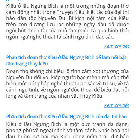
Kiều ở lầu Ngưng Bích là một trong những đoạn thơ
cảm động nhất trong Truyện Kiều, kiệt tác của đại thi
hào dân tộc Nguyễn Du. Bi kịch nội tâm của Kiều
trên con đường lưu lạc những ngày đầu đã được
ngòi bút thiên tài của nhà thơ miêu tả qua hình thái
ngôn ngữ nghệ thuật tả cảnh ngụ tình đặc sắc.
Xem chi tiết
Phân tích đoạn thơ Kiều ở lầu Ngưng Bích để làm nổi bật
tâm trạng thúy kiều
Đoạn thơ không chỉ biểu lộ tình cảm xót thương của
Nguyễn Du đối với kiếp người bạc mệnh mà còn thể
hiện một bút pháp nghệ thuật đặc sắc về tự sự, về tả
cảnh ngụ tình, về ngôn ngữ độc thoại để biểu đạt nỗi
lòng và tâm trạng của nhân vật Thúy Kiều.
Xem chi tiết
Phân tích đoạn thơ Kiều ở lầu Ngưng Bích của đại thi hào
Kiều ở lầu Ngưng Bích là một bức tranh đa dạng,
phong phú về ngoại cảnh và tâm cảnh. Khắc hoạ nỗi
đau buồn, sợ hãi mà Kiều đang nếm trải, dự báo