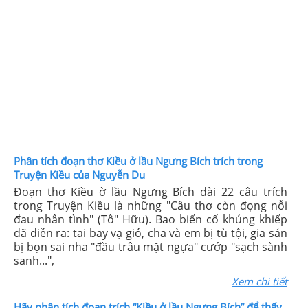
Phân tích đoạn thơ Kiều ở lầu Ngưng Bích trích trong
Truyện Kiều của Nguyễn Du
Đoạn thơ Kiều ờ lầu Ngưng Bích dài 22 câu trích
trong Truyện Kiều là những "Câu thơ còn đọng nỗi
đau nhân tình" (Tô" Hữu). Bao biến cố khủng khiếp
đã diễn ra: tai bay vạ gió, cha và em bị tù tội, gia sản
bị bọn sai nha "đầu trâu mặt ngựa" cướp "sạch sành
sanh...",
Xem chi tiết
Hãy phân tích đoạn trích “Kiều ở lầu Ngưng Bích” để thấy