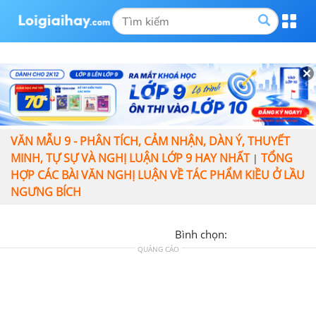
VĂN MẪU 9 - PHÂN TÍCH, CẢM NHẬN, DÀN Ý, THUYẾT
MINH, TỰ SỰ VÀ NGHỊ LUẬN LỚP 9 HAY NHẤT
TỔNG
|
HỢP CÁC BÀI VĂN NGHỊ LUẬN VỀ TÁC PHẨM KIỀU Ở LẦU
NGƯNG BÍCH
Bình chọn:
QUẢNG CÁO