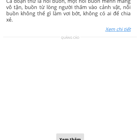
Cả đoạn thư là nỗi buồn, một nồi buồn mênh mang
vô tận, buồn từ lòng người thấm vào cảnh vật, nỗi
buồn không thể gì làm vơi bớt, không có ai để chia
xẻ.
Xem chi tiết
QUẢNG CÁO
Xem thêm