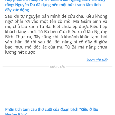
rằng: Nguyễn Du đã dựng nên một bức tranh tâm tình
đầy xúc động
Sau khi tự nguyện bán mình để cứu cha, Kiều không
ngờ phải rơi vào một tên cò mồi Mã Giám Sinh và
mụ chủ lầu xanh Tú Bà. Biết chưa ép được Kiều tiếp
khách làng chơi, Tú Bà bèn đưa Kiều ra ở lầu Ngưng
Bích. Thực ra, đây cũng chỉ là khoảnh khắc tạm thời
yên thân để rồi sau đó, đời nàng bị xô đẩy đi giữa
bao mưu mô độc ác của mụ Tú Bà mà nàng chưa
lường hết được
Xem chi tiết
QUẢNG CÁO
Phân tích tám câu thơ cuối của đoạn trích “Kiều ở lầu
Ngưng Bích”