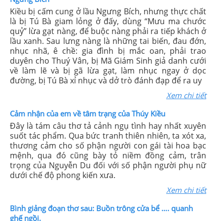
Kiều bị cấm cung ở lầu Ngưng Bích, nhưng thực chất
là bị Tú Bà giam lỏng ở đấy, dùng “Mưu ma chước
quỷ” lừa gạt nàng, để buộc nàng phải ra tiếp khách ở
lầu xanh. Sau lưng nàng là những tai biến, đau đớn,
nhục nhã, ê chề: gia đình bị mắc oan, phải trao
duyên cho Thuý Vân, bị Mã Giám Sinh giả danh cưới
về làm lẽ và bị gã lừa gạt, làm nhục ngay ở dọc
đường, bị Tú Bà xỉ nhục và dở trò đánh đạp để ra uy
Xem chi tiết
Cảm nhận của em về tâm trạng của Thúy Kiều
Đây là tám câu thơ tả cảnh ngụ tình hay nhất xuyên
suốt tác phẩm. Qua bức tranh thiên nhiên, ta xót xa,
thương cảm cho số phận người con gái tài hoa bạc
mệnh, qua đó cũng bày tỏ niềm đồng cảm, trân
trọng của Nguyễn Du đối với số phận người phụ nữ
dưới chế độ phong kiến xưa.
Xem chi tiết
Bình giảng đoạn thơ sau: Buồn trông cửa bể …. quanh
ghế ngồi.