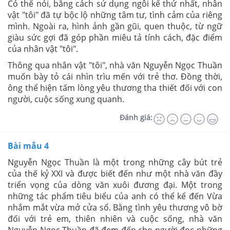
Có thể nói, bằng cách sử dụng ngôi kể thứ nhất, nhân
vật "tôi" đã tự bộc lộ những tâm tư, tình cảm của riêng
mình. Ngoài ra, hình ảnh gần gũi, quen thuộc, từ ngữ
giàu sức gợi đã góp phần miêu tả tính cách, đặc điểm
của nhân vật "tôi".
Thông qua nhân vật "tôi", nhà văn Nguyễn Ngọc Thuần
muốn bày tỏ cái nhìn trìu mến với trẻ thơ. Đồng thời,
ông thể hiện tấm lòng yêu thương tha thiết đối với con
người, cuộc sống xung quanh.
Đánh giá:
Bài mẫu 4
Nguyễn Ngọc Thuần là một trong những cây bút trẻ
của thế kỷ XXI và được biết đến như một nhà văn đầy
triển vọng của dòng văn xuôi đương đại. Một trong
những tác phẩm tiêu biểu của anh có thể kể đến Vừa
nhắm mắt vừa mở cửa sổ. Bằng tình yêu thương vô bờ
đối với trẻ em, thiên nhiên và cuộc sống, nhà văn