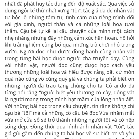
nhất đã phát huy tác dụng đến độ xuất sắc. Qua việc sử
dụng ngôi kể thứ nhất xưng "tôi", tác giả đã để nhân vật
tự bộc lộ những tâm tư, tình cảm của riêng mình đối
với gia đình, người thân và cả những loài hoa tươi
thắm. Cậu bé tự kể lại câu chuyện của mình một cách
nhẹ nhàng nhưng đầy những cảm xúc hân hoan, hồ hởi
khi trải nghiệm cùng bố qua những trò chơi nhỏ trong
vườn. Người đọc như được đồng hành cùng nhân vật
trong từng bài học được người cha truyền dạy. Cùng
với nhân vật, người đọc cũng được học cách yêu
thương những loài hoa và hiểu được rằng bất cứ món
quà nào cũng vô cùng quý giá và chúng ta phải biết ơn
những người đã trao tặng chúng cho ta. Có ai đó đã
từng nói rằng “người biết yêu thương cỏ cây, động vật
là người mang trong mình hạt mầm của lòng nhân ái!”.
Với những bài học trong câu chuyện, tin rằng không chỉ
cậu bé "tôi" mà cả những cô cậu bé đọc Vừa nhắm mắt
vừa mở cửa sổ sẽ trở thành những người tốt và có nếp
sống đẹp. Đồng thời qua hình ảnh nhân vật “tôi”, tác
giả gửi gắm đến chúng ta bài học về sự biết ơn và yêu