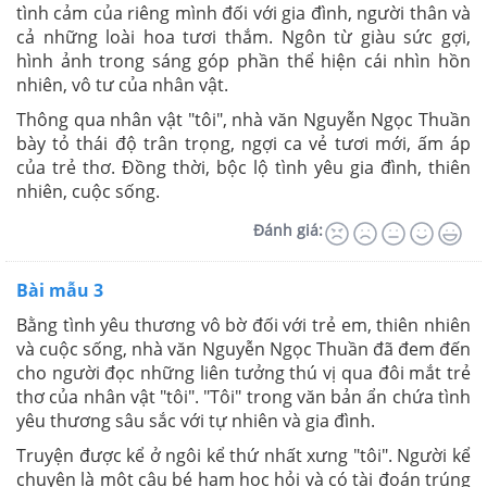
tình cảm của riêng mình đối với gia đình, người thân và
cả những loài hoa tươi thắm. Ngôn từ giàu sức gợi,
hình ảnh trong sáng góp phần thể hiện cái nhìn hồn
nhiên, vô tư của nhân vật.
Thông qua nhân vật "tôi", nhà văn Nguyễn Ngọc Thuần
bày tỏ thái độ trân trọng, ngợi ca vẻ tươi mới, ấm áp
của trẻ thơ. Đồng thời, bộc lộ tình yêu gia đình, thiên
nhiên, cuộc sống.
Đánh giá:
Bài mẫu 3
Bằng tình yêu thương vô bờ đối với trẻ em, thiên nhiên
và cuộc sống, nhà văn Nguyễn Ngọc Thuần đã đem đến
cho người đọc những liên tưởng thú vị qua đôi mắt trẻ
thơ của nhân vật "tôi". "Tôi" trong văn bản ẩn chứa tình
yêu thương sâu sắc với tự nhiên và gia đình.
Truyện được kể ở ngôi kể thứ nhất xưng "tôi". Người kể
chuyện là một cậu bé ham học hỏi và có tài đoán trúng