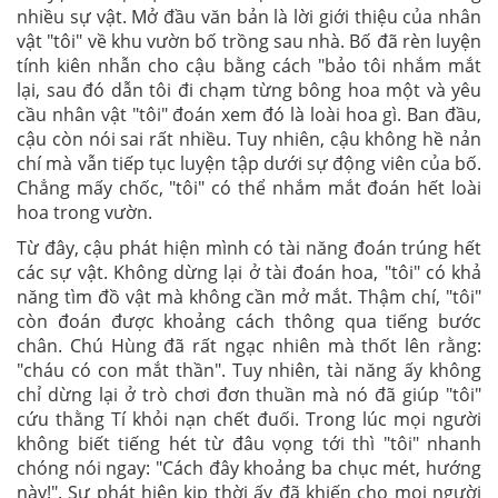
nhiều sự vật. Mở đầu văn bản là lời giới thiệu của nhân
vật "tôi" về khu vườn bố trồng sau nhà. Bố đã rèn luyện
tính kiên nhẫn cho cậu bằng cách "bảo tôi nhắm mắt
lại, sau đó dẫn tôi đi chạm từng bông hoa một và yêu
cầu nhân vật "tôi" đoán xem đó là loài hoa gì. Ban đầu,
cậu còn nói sai rất nhiều. Tuy nhiên, cậu không hề nản
chí mà vẫn tiếp tục luyện tập dưới sự động viên của bố.
Chẳng mấy chốc, "tôi" có thể nhắm mắt đoán hết loài
hoa trong vườn.
Từ đây, cậu phát hiện mình có tài năng đoán trúng hết
các sự vật. Không dừng lại ở tài đoán hoa, "tôi" có khả
năng tìm đồ vật mà không cần mở mắt. Thậm chí, "tôi"
còn đoán được khoảng cách thông qua tiếng bước
chân. Chú Hùng đã rất ngạc nhiên mà thốt lên rằng:
"cháu có con mắt thần". Tuy nhiên, tài năng ấy không
chỉ dừng lại ở trò chơi đơn thuần mà nó đã giúp "tôi"
cứu thằng Tí khỏi nạn chết đuối. Trong lúc mọi người
không biết tiếng hét từ đâu vọng tới thì "tôi" nhanh
chóng nói ngay: "Cách đây khoảng ba chục mét, hướng
này!". Sự phát hiện kịp thời ấy đã khiến cho mọi người