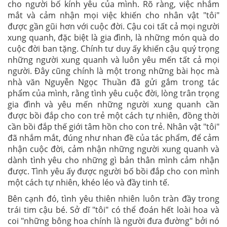
cho người bố kính yêu của mình. Rõ ràng, việc nhắm
mắt và cảm nhận mọi việc khiến cho nhân vật "tôi"
được gần gũi hơn với cuộc đời. Cậu coi tất cả mọi người
xung quanh, đặc biệt là gia đình, là những món quà do
cuộc đời ban tặng. Chính tư duy ấy khiến cậu quý trọng
những người xung quanh và luôn yêu mến tất cả mọi
người. Đây cũng chính là một trong những bài học mà
nhà văn Nguyễn Ngọc Thuần đã gửi gắm trong tác
phẩm của mình, rằng tình yêu cuộc đời, lòng trân trọng
gia đình và yêu mến những người xung quanh cần
được bồi đắp cho con trẻ một cách tự nhiên, đồng thời
cần bồi đắp thế giới tâm hồn cho con trẻ. Nhân vật "tôi"
đã nhắm mắt, đúng như nhan đề của tác phẩm, để cảm
nhận cuộc đời, cảm nhận những người xung quanh và
dành tình yêu cho những gì bản thân mình cảm nhận
được. Tình yêu ấy được người bố bồi đắp cho con mình
một cách tự nhiên, khéo léo và đầy tinh tế.
Bên cạnh đó, tình yêu thiên nhiên luôn tràn đầy trong
trái tim cậu bé. Sở dĩ "tôi" có thể đoán hết loài hoa và
coi "những bông hoa chính là người đưa đường" bởi nó