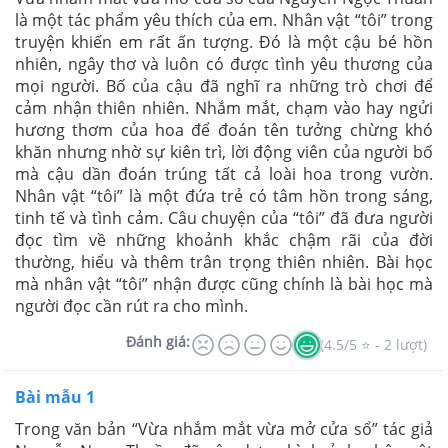
là một tác phẩm yêu thích của em. Nhân vật “tôi” trong
truyện khiến em rất ấn tượng. Đó là một cậu bé hồn
nhiên, ngây thơ và luôn có được tình yêu thương của
mọi người. Bố của cậu đã nghĩ ra những trò chơi để
cảm nhận thiên nhiên. Nhắm mắt, chạm vào hay ngửi
hương thơm của hoa để đoán tên tưởng chừng khó
khăn nhưng nhờ sự kiên trì, lời động viên của người bố
mà cậu dần đoán trúng tất cả loài hoa trong vườn.
Nhân vật “tôi” là một đứa trẻ có tâm hồn trong sáng,
tinh tế và tình cảm. Câu chuyện của “tôi” đã đưa người
đọc tìm về những khoảnh khắc chậm rãi của đời
thường, hiểu và thêm trân trọng thiên nhiên. Bài học
mà nhân vật “tôi” nhận được cũng chính là bài học mà
người đọc cần rút ra cho mình.
Đánh giá:
(4.5/5 ⭐ - 2 lượt)
Bài mẫu 1
Trong văn bản “Vừa nhắm mắt vừa mở cửa sổ” tác giả