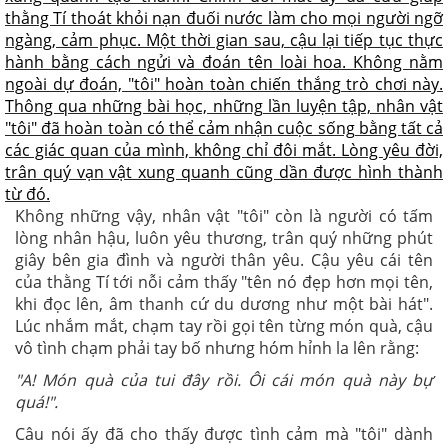
thằng Tí thoát khỏi nạn đuối nước làm cho mọi người ngỡ
ngàng, cảm phục. Một thời gian sau, cậu lại tiếp tục thực
hành bằng cách ngửi và đoán tên loài hoa. Không nằm
ngoài dự đoán, "tôi" hoàn toàn chiến thắng trò chơi này.
Thông qua những bài học, những lần luyện tập, nhân vật
"tôi" đã hoàn toàn có thể cảm nhận cuộc sống bằng tất cả
các giác quan của mình, không chỉ đôi mắt. Lòng yêu đời,
trân quý vạn vật xung quanh cũng dần được hình thành
từ đó.
Không những vậy, nhân vật "tôi" còn là người có tấm
lòng nhân hậu, luôn yêu thương, trân quý những phút
giây bên gia đình và người thân yêu. Cậu yêu cái tên
của thằng Tí tới nỗi cảm thấy "tên nó đẹp hơn mọi tên,
khi đọc lên, âm thanh cứ du dương như một bài hát".
Lúc nhắm mắt, chạm tay rồi gọi tên từng món quà, cậu
vô tình chạm phải tay bố nhưng hóm hỉnh la lên rằng:
"A! Món quà của tui đây rồi. Ôi cái món quà này bự
quá!".
Câu nói ấy đã cho thấy được tình cảm mà "tôi" dành