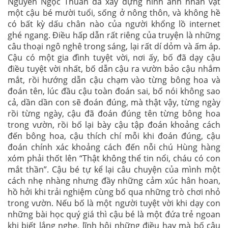
Nguyễn Ngọc Thuần đã xây dựng hình ảnh nhân vật
một cậu bé mười tuổi, sống ở nông thôn, và không hề
có bất kỳ dấu chân nào của người khổng lồ internet
ghé ngang. Điều hấp dẫn rất riêng của truyện là những
câu thoại ngô nghê trong sáng, lại rất dí dỏm và ấm áp.
Cậu có một gia đình tuyệt vời, nơi ấy, bố đã dạy cậu
điều tuyệt vời nhất, bố dẫn cậu ra vườn bảo cậu nhắm
mắt, rồi hướng dẫn cậu chạm vào từng bông hoa và
đoán tên, lúc đầu cậu toàn đoán sai, bố nói không sao
cả, dần dần con sẽ đoán đúng, mà thật vậy, từng ngày
rồi từng ngày, cậu đã đoán đúng tên từng bông hoa
trong vườn, rồi bố lại bày cậu tập đoán khoảng cách
đến bông hoa, cậu thích chí mỗi khi đoán đúng, cậu
đoán chính xác khoảng cách đến nỗi chú Hùng hàng
xóm phải thốt lên “Thật không thể tin nổi, cháu có con
mắt thần”. Cậu bé tự kể lại câu chuyện của mình một
cách nhẹ nhàng nhưng đầy những cảm xúc hân hoan,
hồ hởi khi trải nghiệm cùng bố qua những trò chơi nhỏ
trong vườn. Nếu bố là một người tuyệt vời khi dạy con
những bài học quý giá thì cậu bé là một đứa trẻ ngoan
khi biết lắng nghe, lĩnh hội những điều hay mà bố cậu