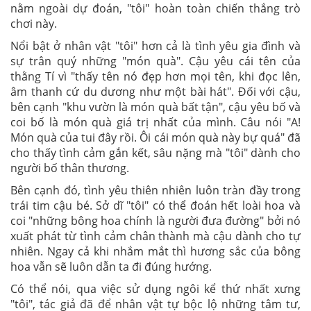
nằm ngoài dự đoán, "tôi" hoàn toàn chiến thắng trò
chơi này.
Nổi bật ở nhân vật "tôi" hơn cả là tình yêu gia đình và
sự trân quý những "món quà". Cậu yêu cái tên của
thằng Tí vì "thấy tên nó đẹp hơn mọi tên, khi đọc lên,
âm thanh cứ du dương như một bài hát". Đối với cậu,
bên cạnh "khu vườn là món quà bất tận", cậu yêu bố và
coi bố là món quà giá trị nhất của mình. Câu nói "A!
Món quà của tui đây rồi. Ôi cái món quà này bự quá" đã
cho thấy tình cảm gắn kết, sâu nặng mà "tôi" dành cho
người bố thân thương.
Bên cạnh đó, tình yêu thiên nhiên luôn tràn đầy trong
trái tim cậu bé. Sở dĩ "tôi" có thể đoán hết loài hoa và
coi "những bông hoa chính là người đưa đường" bởi nó
xuất phát từ tình cảm chân thành mà cậu dành cho tự
nhiên. Ngay cả khi nhắm mắt thì hương sắc của bông
hoa vẫn sẽ luôn dẫn ta đi đúng hướng.
Có thể nói, qua việc sử dụng ngôi kể thứ nhất xưng
"tôi", tác giả đã để nhân vật tự bộc lộ những tâm tư,