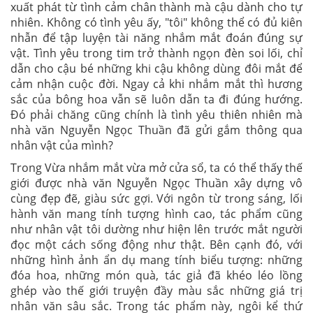
xuất phát từ tình cảm chân thành mà cậu dành cho tự
nhiên. Không có tình yêu ấy, "tôi" không thể có đủ kiên
nhẫn để tập luyện tài năng nhắm mắt đoán đúng sự
vật. Tình yêu trong tim trở thành ngọn đèn soi lối, chỉ
dẫn cho cậu bé những khi cậu không dùng đôi mắt để
cảm nhận cuộc đời. Ngay cả khi nhắm mắt thì hương
sắc của bông hoa vẫn sẽ luôn dẫn ta đi đúng hướng.
Đó phải chăng cũng chính là tình yêu thiên nhiên mà
nhà văn Nguyễn Ngọc Thuần đã gửi gắm thông qua
nhân vật của mình?
Trong Vừa nhắm mắt vừa mở cửa sổ, ta có thể thấy thế
giới được nhà văn Nguyễn Ngọc Thuần xây dựng vô
cùng đẹp đẽ, giàu sức gợi. Với ngôn từ trong sáng, lối
hành văn mang tính tượng hình cao, tác phẩm cũng
như nhân vật tôi dường như hiện lên trước mắt người
đọc một cách sống động như thật. Bên cạnh đó, với
những hình ảnh ẩn dụ mang tính biểu tượng: những
đóa hoa, những món quà, tác giả đã khéo léo lồng
ghép vào thế giới truyện đầy màu sắc những giá trị
nhân văn sâu sắc. Trong tác phẩm này, ngôi kể thứ