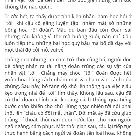
nhân vật "tôi" đã đem đến cho độc giả những cảm xúc
không thể nào quên.
Trước hết, ta thấy được tính kiên nhẫn, ham học hỏi ở
"tôi" khi cậu cố gắng luyện tập "nhắm mắt sờ những
bông hoa rồi đoán". Mặc dù ban đầu còn đoán sai
nhưng cậu không vì thế mà buông xuôi, nản chí. Cậu
luôn tiếp thu những bài học quý báu mà bố đã dạy với
một thái độ cởi mở, vui vẻ.
Thông qua những lần chơi trò chơi cùng bố, người đọc
dễ dàng nhận ra tài năng đoán trúng các sự vật của
nhân vật "tôi". Chẳng mấy chốc, "tôi" đoán được hết
vườn hoa bằng cách nhắm mắt và chạm vào cánh của
chúng. Sau này, bố tăng độ khó lên thông qua việc giấu
kẹo trong nhà để "tôi" tìm thấy. Không lâu sau, cậu đã
có thể đoán chính xác khoảng cách thông qua tiếng
bước chân khiến cho chú Hùng ngạc nhiên tới nỗi phải
thốt lên "cháu có đôi mắt thần". Đôi mắt ấy đã cứu giúp
thằng Tí thoát khỏi nạn đuối nước làm cho mọi người
ngỡ ngàng, cảm phục. Một thời gian sau, cậu lại tiếp tục
thực hành bằng cách ngửi và đoán tên loài hoa. Không