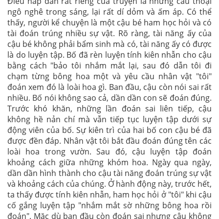
Điều hấp dẫn rất riêng của truyện là những câu thoại
ngô nghê trong sáng, lại rất dí dỏm và ấm áp. Có thể
thấy, người kể chuyện là một cậu bé ham học hỏi và có
tài đoán trúng nhiều sự vật. Rõ ràng, tài năng ấy của
cậu bé không phải bẩm sinh mà có, tài năng ấy có được
là do luyện tập. Bố đã rèn luyện tính kiên nhẫn cho cậu
bằng cách "bảo tôi nhắm mắt lại, sau đó dẫn tôi đi
chạm từng bông hoa một và yêu cầu nhân vật "tôi"
đoán xem đó là loài hoa gì. Ban đầu, cậu còn nói sai rất
nhiều. Bố nói không sao cả, dần dần con sẽ đoán đúng.
Trước khó khăn, những lần đoán sai liên tiếp, cậu
không hề nản chí mà vẫn tiếp tục luyện tập dưới sự
động viên của bố. Sự kiên trì của hai bố con cậu bé đã
được đền đáp. Nhân vật tôi bắt đầu đoán đúng tên các
loài hoa trong vườn. Sau đó, cậu luyện tập đoán
khoảng cách giữa những khóm hoa. Ngày qua ngày,
dần dần hình thành cho cậu tài năng đoán trúng sự vật
và khoảng cách của chúng. Ở hành động này, trước hết,
ta thấy được tính kiên nhẫn, ham học hỏi ở "tôi" khi cậu
cố gắng luyện tập "nhắm mắt sờ những bông hoa rồi
đoán". Mặc dù ban đầu còn đoán sai nhưng cậu không