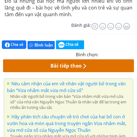
Đó là những bài học mà người lớn nhiều khi vô tình
lãng quê đi – bài học về tình yêu và con trẻ và sự quan
tâm đến vạn vật quanh mình.
Đánh giá:
Chia sẻ
Chia sẻ
Bình luận
Bình chọn:
Bài tiếp theo
Nêu cảm nhận của em về nhân vật người bố trong văn
bản “Vừa nhắm mắt vừa mở cửa sổ"
Nhân vật người bố trong văn bản “Vừa nhắm mắt vừa mở cửa
sổ” của nhà văn Nguyễn Ngọc Thuần là nhân vật để lại trong em
nhiều ấn tượng sâu sắc
Hãy phân tích câu chuyện về trò chơi của hai bố con ở
vườn hoa và món quà trong truyện ngắn Vừa nhắm mắt,
vừa mở cửa sổ của Nguyễn Ngọc Thuần
Truyện ngắn Vừa nhắm mắt vừa mở cửa sổ với những hình ảnh