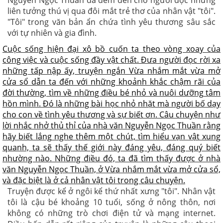
Nguyễn Ngọc Thuần đã đem đến cho người đọc những
liên tưởng thú vị qua đôi mắt trẻ thơ của nhân vật "tôi".
"Tôi" trong văn bản ẩn chứa tình yêu thương sâu sắc
với tự nhiên và gia đình.
Cuộc sống hiện đại xô bồ cuốn ta theo vòng xoay của
công việc và cuộc sống đầy vật chất. Đưa người đọc rời xa
những tấp nập ấy, truyện ngắn Vừa nhắm mắt vừa mở
cửa sổ dẫn ta đến với những khoảnh khắc chậm rãi của
đời thường, tìm về những điều bé nhỏ và nuôi dưỡng tâm
hồn mình. Đó là những bài học nhỏ nhặt mà người bố dạy
cho con về tình yêu thương và sự biết ơn. Câu chuyện như
lời nhắc nhở thủ thỉ của nhà văn Nguyễn Ngọc Thuần rằng
hãy biết lắng nghe thêm một chút, tìm hiểu vạn vật xung
quanh, ta sẽ thấy thế giới này đáng yêu, đáng quý biết
nhường nào. Những điều đó, ta đã tìm thấy được ở nhà
văn Nguyễn Ngọc Thuần, ở Vừa nhắm mắt vừa mở cửa sổ,
và đặc biệt là ở cả nhân vật tôi trong câu chuyện.
Truyện được kể ở ngôi kể thứ nhất xưng "tôi". Nhân vật
tôi là cậu bé khoảng 10 tuổi, sống ở nông thôn, nơi
không có những trò chơi điện tử và mạng internet.