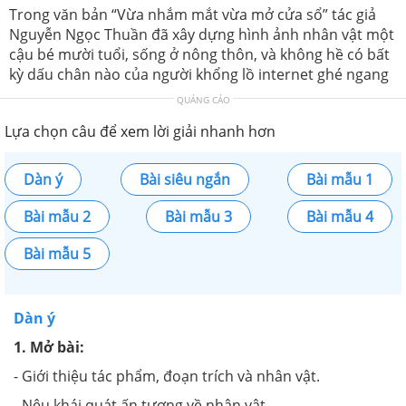
Trong văn bản “Vừa nhắm mắt vừa mở cửa sổ” tác giả
Nguyễn Ngọc Thuần đã xây dựng hình ảnh nhân vật một
cậu bé mười tuổi, sống ở nông thôn, và không hề có bất
kỳ dấu chân nào của người khổng lồ internet ghé ngang
QUẢNG CÁO
Lựa chọn câu để xem lời giải nhanh hơn
Dàn ý
Bài siêu ngắn
Bài mẫu 1
Bài mẫu 2
Bài mẫu 3
Bài mẫu 4
Bài mẫu 5
Dàn ý
1. Mở bài:
- Giới thiệu tác phẩm, đoạn trích và nhân vật.
- Nêu khái quát ấn tượng về nhân vật.