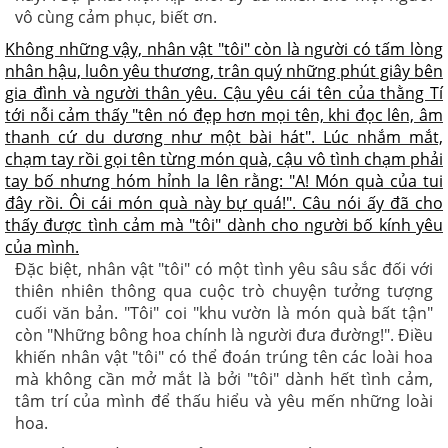
vô cùng cảm phục, biết ơn.
Không những vậy, nhân vật "tôi" còn là người có tấm lòng
nhân hậu, luôn yêu thương, trân quý những phút giây bên
gia đình và người thân yêu. Cậu yêu cái tên của thằng Tí
tới nỗi cảm thấy "tên nó đẹp hơn mọi tên, khi đọc lên, âm
thanh cứ du dương như một bài hát". Lúc nhắm mắt,
chạm tay rồi gọi tên từng món quà, cậu vô tình chạm phải
tay bố nhưng hóm hỉnh la lên rằng: "A! Món quà của tui
đây rồi. Ôi cái món quà này bự quá!". Câu nói ấy đã cho
thấy được tình cảm mà "tôi" dành cho người bố kính yêu
của mình.
Đặc biệt, nhân vật "tôi" có một tình yêu sâu sắc đối với
thiên nhiên thông qua cuộc trò chuyện tưởng tượng
cuối văn bản. "Tôi" coi "khu vườn là món quà bất tận"
còn "Những bông hoa chính là người đưa đường!". Điều
khiến nhân vật "tôi" có thể đoán trúng tên các loài hoa
mà không cần mở mắt là bởi "tôi" dành hết tình cảm,
tâm trí của mình để thấu hiểu và yêu mến những loài
hoa.