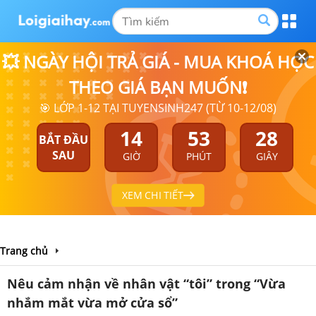
💥 NGÀY HỘI TRẢ GIÁ - MUA KHOÁ HỌC
THEO GIÁ BẠN MUỐN❗
🎯 LỚP 1-12 TẠI TUYENSINH247 (TỪ 10-12/08)
14
53
27
BẮT ĐẦU
SAU
GIỜ
PHÚT
GIÂY
XEM CHI TIẾT
Trang chủ
Nêu cảm nhận về nhân vật “tôi” trong “Vừa
nhắm mắt vừa mở cửa sổ”