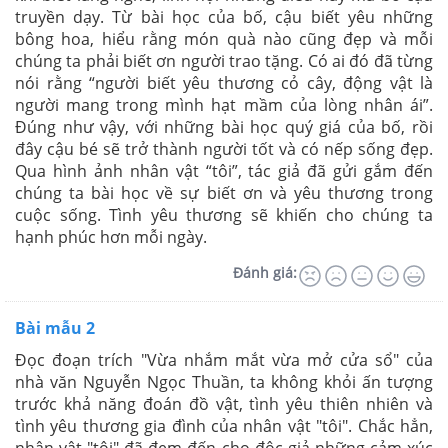
truyền dạy. Từ bài học của bố, cậu biết yêu những
bông hoa, hiểu rằng món quà nào cũng đẹp và mỗi
chúng ta phải biết ơn người trao tặng. Có ai đó đã từng
nói rằng “người biết yêu thương cỏ cây, động vật là
người mang trong mình hạt mầm của lòng nhân ái”.
Đúng như vậy, với những bài học quý giá của bố, rồi
đây cậu bé sẽ trở thành người tốt và có nếp sống đẹp.
Qua hình ảnh nhân vật “tôi”, tác giả đã gửi gắm đến
chúng ta bài học về sự biết ơn và yêu thương trong
cuộc sống. Tình yêu thương sẽ khiến cho chúng ta
hạnh phúc hơn mỗi ngày.
Đánh giá:
Bài mẫu 2
Đọc đoạn trích "Vừa nhắm mắt vừa mở cửa sổ" của
nhà văn Nguyễn Ngọc Thuần, ta không khỏi ấn tượng
trước khả năng đoán đồ vật, tình yêu thiên nhiên và
tình yêu thương gia đình của nhân vật "tôi". Chắc hẳn,