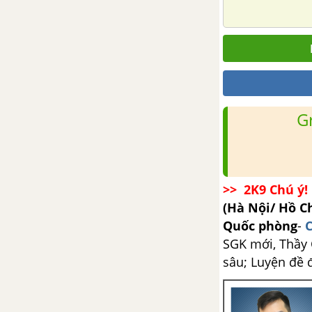
G
>> 2K9 Chú ý! 
(Hà Nội/ Hồ C
Quốc phòng
-
C
SGK mới, Thầy C
sâu; Luyện đề 