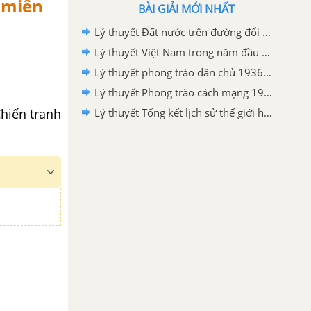
ở miền
BÀI GIẢI MỚI NHẤT
Lý thuyết Đất nước trên đường đổi mới đi lên chủ nghĩa xã hội (1986-2000)
Lý thuyết Việt Nam trong năm đầu sau thắng lợi của cuộc kháng chiến chống Mĩ, cứu nước năm 1975
Lý thuyết phong trào dân chủ 1936-1939
Lý thuyết Phong trào cách mạng 1930-1935
hiến tranh
Lý thuyết Tổng kết lịch sử thế giới hiện đại từ 1945 đến năm 2000