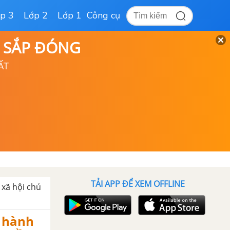
p 3
Lớp 2
Lớp 1
Công cụ
D SẮP ĐÓNG
ẤT
TẢI APP ĐỂ XEM OFFLINE
 xã hội chủ
n hành