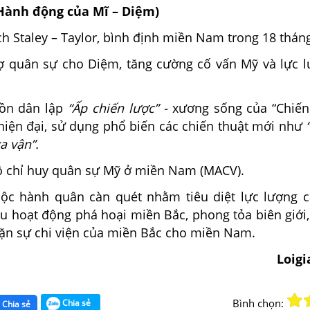
(Hành động của Mĩ – Diệm)
ch Staley – Taylor, bình định miền Nam trong 18 thán
rợ quân sự cho Diệm, tăng cường cố vấn Mỹ và lực 
dồn dân lập
“Ấp chiến lược” -
xương sống của “Chiến
ị hiện đại, sử dụng phổ biến các chiến thuật mới như
xa vận”.
ộ chỉ huy quân sự Mỹ ở miền Nam (MACV).
ộc hành quân càn quét nhằm tiêu diệt lực lượng 
ều hoạt động phá hoại miền Bắc, phong tỏa biên giới
n sự chi viện của miền Bắc cho miền Nam.
Loig
Bình chọn:
Chia sẻ
Chia sẻ