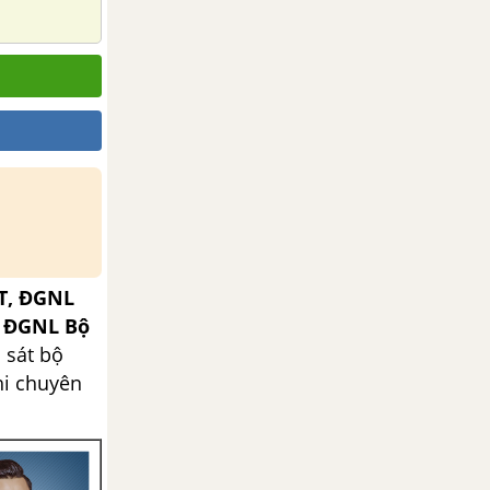
T, ĐGNL
, ĐGNL Bộ
 sát bộ
hi chuyên