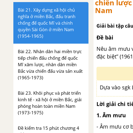
chiến lược
Nam
Bài 21. Xây dựng xã hội chủ
nghĩa ở miền Bắc, đấu tranh
chống đế quốc Mĩ và chính
Giải bài tập câ
quyền Sài Gòn ở miền Nam
(1954-1965)
Đề bài
Nêu âm mưu và
Bài 22. Nhân dân hai miền trực
đặc biệt” (196
tiếp chiến đấu chống đế quốc
Mĩ xâm lược, nhân dân miền
Bắc vừa chiến đấu vừa sản xuất
(1965-1973)
Dựa vào sgk L
Bài 23. Khôi phục và phát triển
kinh tế - xã hội ở miền Bắc, giải
Lời giải chi ti
phóng hoàn toàn miền Nam
(1973-1975)
1. Âm mưu
- Âm mưu cơ bả
Đề kiểm tra 15 phút chương 4