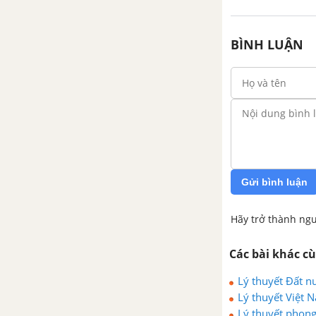
BÌNH LUẬN
Gửi bình luận
Hãy trở thành ngư
Các bài khác c
Lý thuyết Đất n
Lý thuyết Việt 
năm 1975
Lý thuyết phon