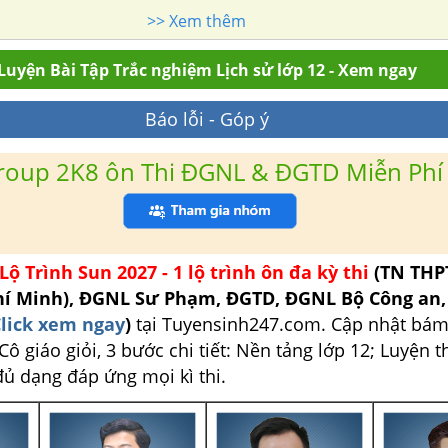
>> Xem thêm
Luyện Bài Tập Trắc nghiệm Lịch sử lớp 12 - Xem ngay
Báo lỗi - Góp ý
roup 2K8 ôn Thi ĐGNL & ĐGTD Miễn Phí
Lộ Trình Sun 2027 - 1 lộ trình ôn đa kỳ thi
(TN THP
hí Minh), ĐGNL Sư Phạm, ĐGTD, ĐGNL Bộ Công an
lick xem ngay
)
tại Tuyensinh247.com.
Cập nhật bám
ô giáo giỏi, 3 bước chi tiết: Nền tảng lớp 12; Luyện t
đủ dạng đáp ứng mọi kì thi.