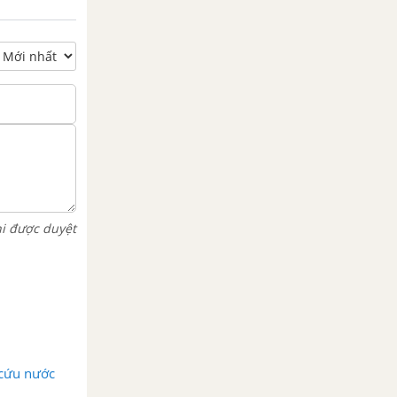
hi được duyệt
 cứu nước