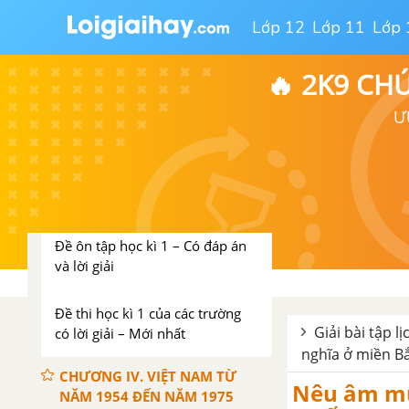
thúc (1953-1954)
Lớp 12
Lớp 11
Lớp 
Đề kiểm tra 15 phút chương 3
🔥 2K9 CH
phần 2
Ư
Đề cương ôn tập học kì 1
Lịch sử 12
Đề thi học kì 1 mới nhất có
lời giải
Đề ôn tập học kì 1 – Có đáp án
và lời giải
Đề thi học kì 1 của các trường
Giải bài tập l
có lời giải – Mới nhất
nghĩa ở miền Bắ
CHƯƠNG IV. VIỆT NAM TỪ
Nêu âm mư
NĂM 1954 ĐẾN NĂM 1975