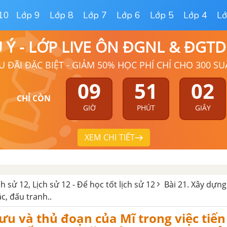
10
Lớp 9
Lớp 8
Lớp 7
Lớp 6
Lớp 5
Lớp 4
Lớ
Ú Ý - LỚP LIVE ÔN ĐGNL & ĐGT
U ĐÃI ĐẶC BIỆT - GIẢM 50% HỌC PHÍ CHỈ CHO 300 SU
09
51
01
CHỈ CÒN
GIỜ
PHÚT
GIÂY
XEM CHI TIẾT
ịch sử 12, Lịch sử 12 - Để học tốt lịch sử 12
Bài 21. Xây dựng
c, đấu tranh..
u và thủ đoạn của Mĩ trong việc tiế