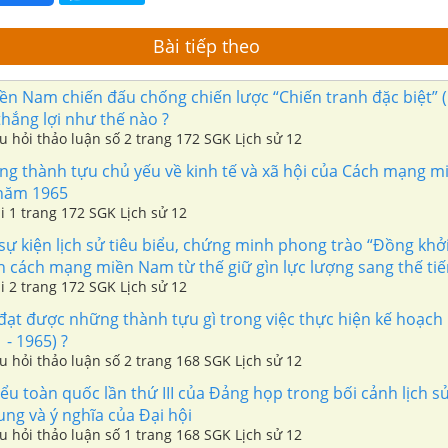
Bài tiếp theo
n Nam chiến đấu chống chiến lược “Chiến tranh đặc biệt” (
thắng lợi như thế nào ?
âu hỏi thảo luận số 2 trang 172 SGK Lịch sử 12
g thành tựu chủ yếu về kinh tế và xã hội của Cách mạng m
năm 1965
ài 1 trang 172 SGK Lịch sử 12
 kiện lịch sử tiêu biểu, chứng minh phong trào “Đồng khởi
n cách mạng miền Nam từ thế giữ gìn lực lượng sang thế ti
ài 2 trang 172 SGK Lịch sử 12
ạt được những thành tựu gì trong việc thực hiện kế hoạch 
 - 1965) ?
âu hỏi thảo luận số 2 trang 168 SGK Lịch sử 12
iểu toàn quốc lần thứ III của Đảng họp trong bối cảnh lịch s
ng và ý nghĩa của Đại hội
âu hỏi thảo luận số 1 trang 168 SGK Lịch sử 12