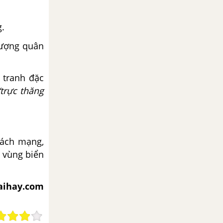
g.
lượng quân
 tranh đặc
“trực thăng
cách mạng,
, vùng biển
iaihay.com