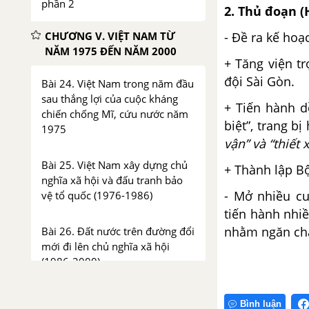
phần 2
2. Thủ đoạn 
CHƯƠNG V. VIỆT NAM TỪ
- Đề ra kế hoạ
NĂM 1975 ĐẾN NĂM 2000
+ Tăng viện t
đội Sài Gòn.
Bài 24. Việt Nam trong năm đầu
sau thắng lợi của cuộc kháng
+ Tiến hành 
chiến chống Mĩ, cứu nước năm
biệt”, trang b
1975
vận” và “thiết 
Bài 25. Việt Nam xây dựng chủ
+ Thành lập B
nghĩa xã hội và đấu tranh bảo
- Mở nhiều cu
vệ tổ quốc (1976-1986)
tiến hành nhi
nhằm ngăn chặ
Bài 26. Đất nước trên đường đổi
mới đi lên chủ nghĩa xã hội
(1986-2000)
Bài 27. Tổng kết lịch sử Việt
Bình luận