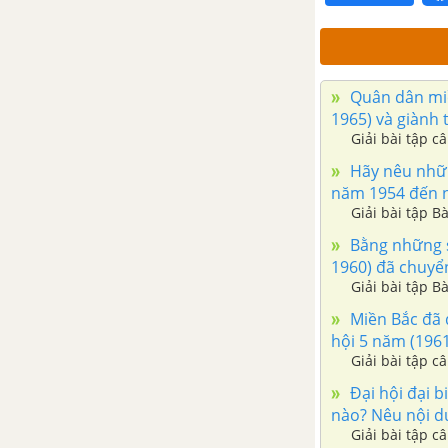
Nam từ năm 1919 đến năm
2000
Đề kiểm tra 15 phút chương 5
Quân dân miề
phần 2
1965) và giành 
Giải bài tập c
Đề kiểm tra 45 phút phần 2
Hãy nêu nhữn
năm 1954 đến 
ĐỀ THI HỌC KÌ 2 MỚI NHẤT CÓ LỜI GIẢI
Giải bài tập B
Bằng những sự
Đề ôn tập học kì 2 – Có đáp
1960) đã chuyể
án và lời giải
Giải bài tập B
Đề thi học kì 2 của các
Miền Bắc đã đ
trường có lời giải – Mới nhất
hội 5 năm (1961
Giải bài tập c
ĐỀ THI THỬ THPT QUỐC GIA MÔN LỊCH SỬ
Đại hội đại b
nào? Nêu nội du
Giải bài tập c
CÂU HỎI TỰ LUYỆN SỬ 12