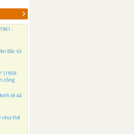
1961 -
iền Bắc từ
” (1959-
ến công
kinh tế-xã
ử như thế