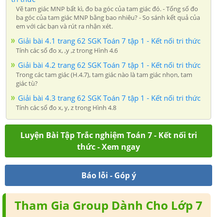
Vẽ tam giác MNP bất kì, đo ba góc của tam giác đó. - Tổng số đo
ba góc của tam giác MNP bằng bao nhiêu? - So sánh kết quả của
em với các bạn và rút ra nhận xét.
Giải bài 4.1 trang 62 SGK Toán 7 tập 1 - Kết nối tri thức
Tính các số đo x, ,y ,z trong Hình 4.6
Giải bài 4.2 trang 62 SGK Toán 7 tập 1 - Kết nối tri thức
Trong các tam giác (H.4.7), tam giác nào là tam giác nhọn, tam
giác tù?
Giải bài 4.3 trang 62 SGK Toán 7 tập 1 - Kết nối tri thức
Tính các số đo x, y, z trong Hình 4.8
Luyện Bài Tập Trắc nghiệm Toán 7 - Kết nối tri
thức - Xem ngay
Báo lỗi - Góp ý
Tham Gia Group Dành Cho Lớp 7