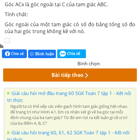
Góc ACx là góc ngoài tại C của tam giác ABC.
Tính chất:
Góc ngoài của một tam giác có số đo bằng tổng số đo
của hai góc trong không kề với nó.
Chia sẻ
Chia sẻ
Bình luận
Bình chọn:
Bài tiếp theo
Giải câu hỏi mở đầu trang 60 SGK Toán 7 tập 1 - Kết nối
tri thức
Người ta có thể xếp các viên gạch hình tam giác giống hệt nhau
để trang trí như Hình 4.1. Em có nhận xét gì về ba góc tại mỗi
đỉnh chung của ba tam giác? Từ đó em rút ra kết luận gì về vị trí
của ba điểm A, B, C?
Giải câu hỏi trang 60, 61, 62 SGK Toán 7 tập 1 - Kết nối
tri thức