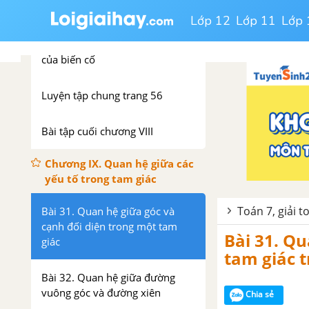
Bài 29. Làm quen với biến cố
Lớp 12
Lớp 11
Lớp 
Bài 30. Làm quen với xác suất
của biến cố
Luyện tập chung trang 56
Bài tập cuối chương VIII
Chương IX. Quan hệ giữa các
yếu tố trong tam giác
Toán 7, giải t
Bài 31. Quan hệ giữa góc và
cạnh đối diện trong một tam
Bài 31. Qu
giác
tam giác t
Bài 32. Quan hệ giữa đường
vuông góc và đường xiên
Chia sẻ