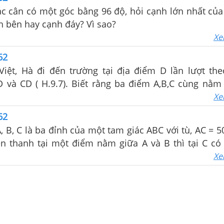
c cân có một góc bằng 96 độ, hỏi cạnh lớn nhất của
h bên hay cạnh đáy? Vì sao?
Xe
62
Việt, Hà đi đến trường tại địa điểm D lần lượt th
 và CD ( H.9.7). Biết rằng ba điểm A,B,C cùng nằm
và C,ACD là góc tù. Hỏi bạn nào đi xa nhất, bạn
Xe
ất? Vì sao?
62
C là ba đỉnh của một tam giác ABC với tù, AC = 500 m. Đặt
ền thanh tại một điểm nằm giữa A và B thì tại C có
a không nếu bán kính để nghe rõ tiếng của loa là 500 
Xe