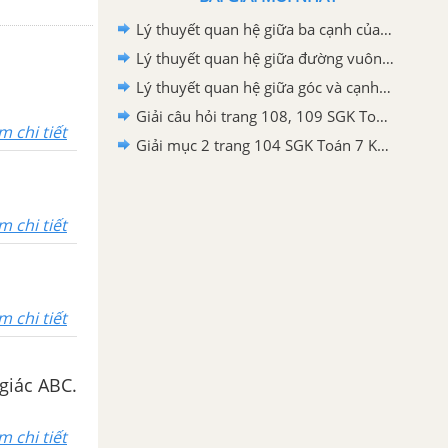
Lý thuyết quan hệ giữa ba cạnh của một tam giác Toán 7 Kết nối tri thức
Lý thuyết quan hệ giữa đường vuông góc và đường xiên, đường xiên và hình chiếu Toán 7 Kết nối tri thức
Lý thuyết quan hệ giữa góc và cạnh đối diện trong một tam giác Toán 7 Kết nối tri thức
Giải câu hỏi trang 108, 109 SGK Toán 7 Kết nối tri thức với cuộc sống tập 2
m chi tiết
Giải mục 2 trang 104 SGK Toán 7 Kết nối tri thức với cuộc sống tập 2
m chi tiết
m chi tiết
giác ABC.
m chi tiết