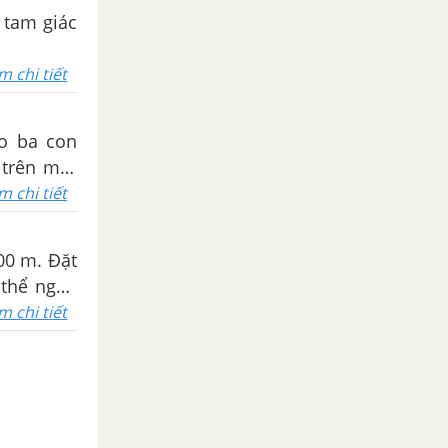
 tam giác
m chi tiết
eo ba con
 trên một
m chi tiết
 thể nghe
m?
m chi tiết