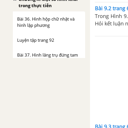
trong thực tiễn
Bài 9.2 trang 
Trong Hình 9
Bài 36. Hình hộp chữ nhật và
Hỏi kết luận 
hình lập phương
Luyện tập trang 92
Bài 37. Hình lăng trụ đứng tam
giác và hình lăng trụ đứng tứ
giác
Luyện tập trang 100
Bài tập cuối chương X
Hoạt động thực hành trải
nghiệm tập 2
Bài 9.3 trang 