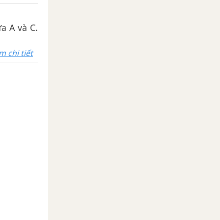
a A và C.
m chi tiết