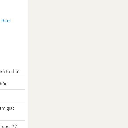
i thức
i tri thức
thức
am giác
 trang 77