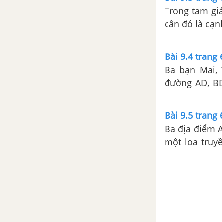
Đại lượng tỉ lệ trong đời sống
Trong tam giá
cân đó là cạn
Hộp quà và chân đế lịch để bàn
của em
Bài 9.4 trang 
Ba bạn Mai, 
đường AD, BD
đường thẳng, B nằm giữa A 
nào đi gần nh
Bài 9.5 trang 
Ba địa điểm A, B, 
một loa truy
thấy tiếng lo