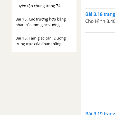
Luyện tập chung trang 74
Bài 3.18 tran
Bài 15. Các trường hợp bằng
Cho Hình 3.4
nhau của tam giác vuông
Bài 16. Tam giác cân. Đường
trung trực của đoạn thẳng
Luyện tập chung trang 85
Bài tập cuối chương IV
Chương V. Thu thập và biểu
diễn dữ liệu
Bài 17. Thu thập và phân loại
dữ liệu
Bài 3.19 tran