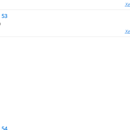
Xe
g 53
0
Xe
g 54