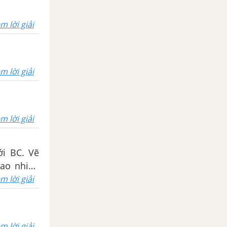
m lời giải
m lời giải
m lời giải
ới BC. Vẽ
bao nhiêu
m lời giải
m lời giải