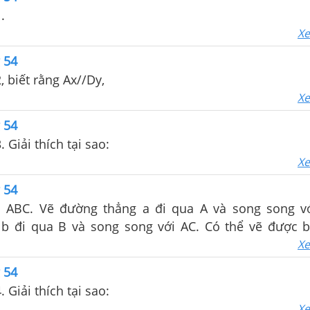
.
Xe
g 54
, biết rằng Ax//Dy,
Xe
g 54
 Giải thích tại sao:
Xe
g 54
 ABC. Vẽ đường thẳng a đi qua A và song song v
b đi qua B và song song với AC. Có thể vẽ được 
, bao nhiêu đường thằng b? Vì sao?
Xe
g 54
 Giải thích tại sao:
Xe