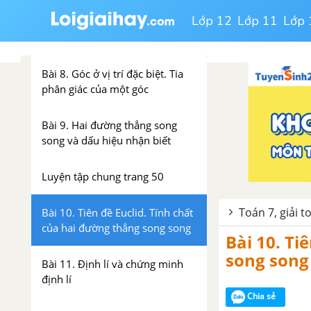
Lớp 12
Lớp 11
Lớp 
Chương III. Góc và đường
thẳng song song
Bài 8. Góc ở vị trí đặc biệt. Tia
phân giác của một góc
Bài 9. Hai đường thẳng song
song và dấu hiệu nhận biết
Luyện tập chung trang 50
Toán 7, giải t
Bài 10. Tiên đề Euclid. Tính chất
của hai đường thẳng song song
Bài 10. Ti
song song 
Bài 11. Định lí và chứng minh
định lí
Chia sẻ