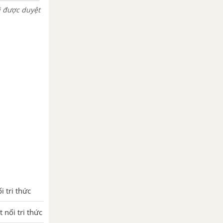
i được duyệt
i tri thức
 nối tri thức