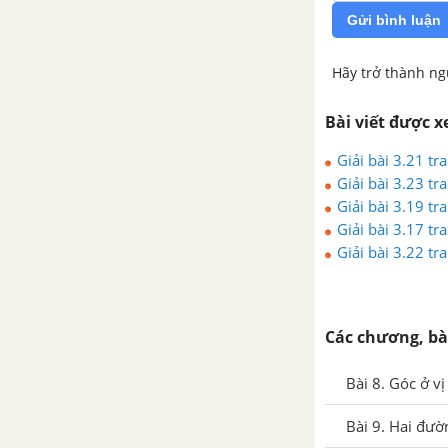
Gửi bình luận
Chương VII. Biểu thức đại số
và đa thức một biến
Hãy trở thành ng
Bài 24. Biểu thức đại số
Bài viết được 
Bài 25. Đa thức một biến
Giải bài 3.21 tr
Giải bài 3.23 tr
Giải bài 3.19 tr
Bài 26. Phép cộng và phép trừ
Giải bài 3.17 tr
đa thức một biến
Giải bài 3.22 tr
Luyện tập chung trang 34
Các chương, bà
Bài 27. Phép nhân đa thức một
biến
Bài 8. Góc ở vị
Bài 28. Phép chia đa thức một
Bài 9. Hai đườ
biến