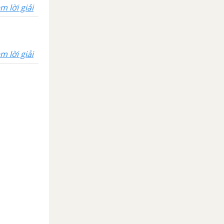
m lời giải
m lời giải