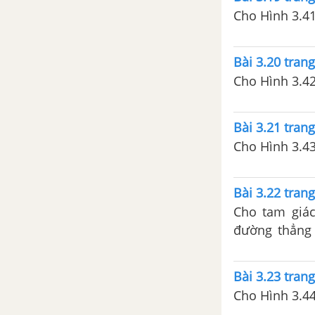
Bài 18. Biểu đồ hình quạt tròn
Cho Hình 3.41
Bài 19. Biểu đồ đoạn thẳng
Bài 3.20 tran
Cho Hình 3.42
Luyện tập chung trang 106
Bài tập cuối chương V
Bài 3.21 tran
Cho Hình 3.43.
Hoạt động thực hành trải
nghiệm
Bài 3.22 tran
Vẽ hình đơn giản với phần mềm
Cho tam giác
GeoGebra
đường thẳng 
đường thẳng a
Dân số và cơ cấu dân số Việt
Nam
Bài 3.23 tran
Cho Hình 3.44.
TOÁN 7 TẬP 2 - KẾT NỐI TRI THỨC VỚI CUỘC SỐNG