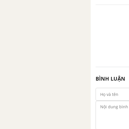
Chương VI. Tỉ lệ thức và đại
lượng tỉ lệ
Bài 20. Tỉ lệ thức
Bài 21. Tính chất của dãy tỉ số
bằng nhau
Luyện tập chung trang 10
BÌNH LUẬN
Bài 22. Đại lượng tỉ lệ thuận
Bài 23. Đại lượng tỉ lệ nghịch
Luyện tập chung trang 19
Bài tập cuối chương VI