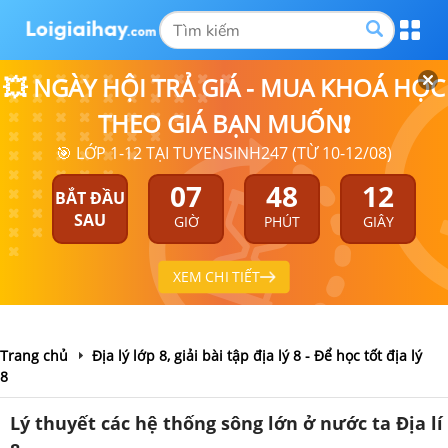
💥 NGÀY HỘI TRẢ GIÁ - MUA KHOÁ HỌC
THEO GIÁ BẠN MUỐN❗
🎯 LỚP 1-12 TẠI TUYENSINH247 (TỪ 10-12/08)
07
48
11
BẮT ĐẦU
SAU
GIỜ
PHÚT
GIÂY
XEM CHI TIẾT
Trang chủ
Địa lý lớp 8, giải bài tập địa lý 8 - Để học tốt địa lý
8
Lý thuyết các hệ thống sông lớn ở nước ta Địa lí