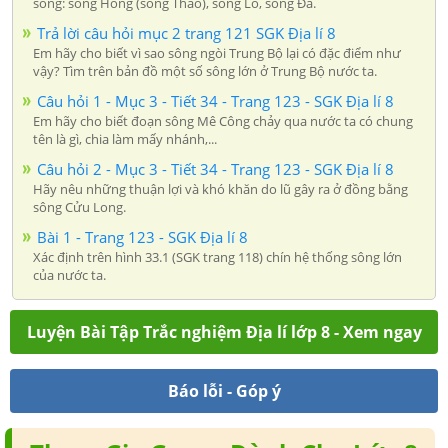
sông: sông Hồng (sông Thao), sông Lô, sông Đà.
Trả lời câu hỏi mục 2 trang 121 SGK Địa lí 8
Em hãy cho biết vì sao sông ngòi Trung Bộ lại có đặc điểm như
vậy? Tìm trên bản đồ một số sông lớn ở Trung Bộ nước ta.
Câu hỏi 1 - Mục 3 - Tiết 34 - Trang 123 - SGK Địa lí 8
Em hãy cho biết đoạn sông Mê Công chảy qua nước ta có chung
tên là gì, chia làm mấy nhánh,...
Câu hỏi 2 - Mục 3 - Tiết 34 - Trang 123 - SGK Địa lí 8
Hãy nêu những thuận lợi và khó khăn do lũ gây ra ở đồng bằng
sông Cửu Long.
Bài 1 - Trang 123 - SGK Địa lí 8
Xác định trên hình 33.1 (SGK trang 118) chín hệ thống sông lớn
của nước ta.
Luyện Bài Tập Trắc nghiệm Địa lí lớp 8 - Xem ngay
Báo lỗi - Góp ý