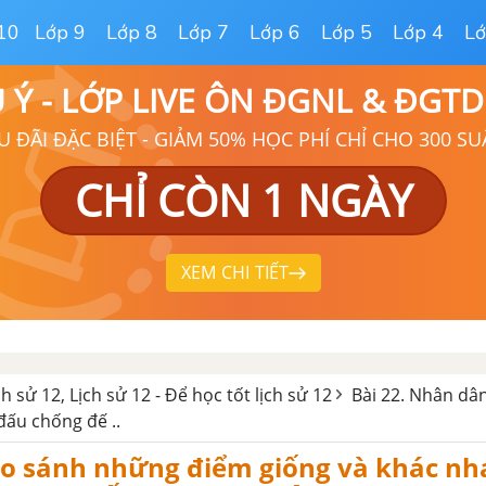
10
Lớp 9
Lớp 8
Lớp 7
Lớp 6
Lớp 5
Lớp 4
Lớ
Ú Ý - LỚP LIVE ÔN ĐGNL & ĐGT
U ĐÃI ĐẶC BIỆT - GIẢM 50% HỌC PHÍ CHỈ CHO 300 SU
CHỈ CÒN 1 NGÀY
XEM CHI TIẾT
ịch sử 12, Lịch sử 12 - Để học tốt lịch sử 12
Bài 22. Nhân dâ
 đấu chống đế ..
so sánh những điểm giống và khác nh