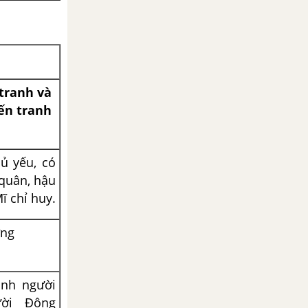
tranh và
ến tranh
hủ yếu, có
quân, hậu
ĩ chỉ huy.
ng
ánh người
ười Đông