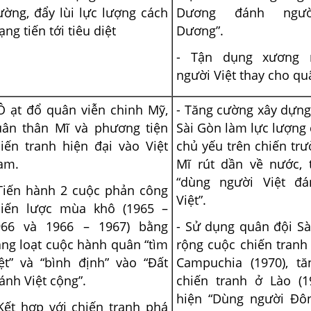
ường, đẩy lùi lực lượng cách
Dương đánh ngư
ng tiến tới tiêu diệt
Dương”.
- Tận dụng xương
người Việt thay cho qu
Ồ ạt đổ quân viễn chinh Mỹ,
- Tăng cường xây dựng
uân thân Mĩ và phương tiện
Sài Gòn làm lực lượng
iến tranh hiện đại vào Việt
chủ yếu trên chiến tr
am.
Mĩ rút dần về nước, 
“dùng người Việt đá
Tiến hành 2 cuộc phản công
Việt”.
hiến lược mùa khô (1965 –
966 và 1966 – 1967) bằng
- Sử dụng quân đội S
ng loạt cuộc hành quân “tìm
rộng cuộc chiến tranh
ệt” và “bình định” vào “Đất
Campuchia (1970), t
ánh Việt cộng”.
chiến tranh ở Lào (1
hiện “Dùng người Đô
Kết hợp với chiến tranh phá