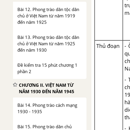
tr
Bài 12. Phong trào dân tộc dân
mạ
chủ ở Việt Nam từ năm 1919
đến năm 1925
Bài 13. Phong trào dân tộc dân
chủ ở Việt Nam từ năm 1925
Thủ đoạn
- 
đến năm 1930
q
ch
Đề kiểm tra 15 phút chương 1
N
phần 2
- 
CHƯƠNG II. VIỆT NAM TỪ
c
NĂM 1930 ĐẾN NĂM 1945
1
hà
Bài 14. Phong trào cách mạng
di
1930 - 1935
th
Bài 15. Phong trào dân chủ
- 