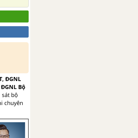
T, ĐGNL
, ĐGNL Bộ
 sát bộ
hi chuyên