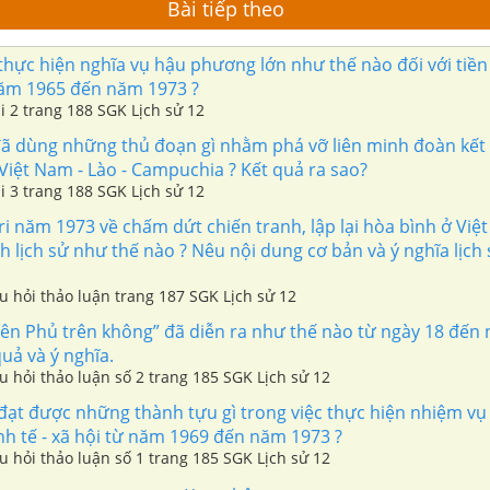
Bài tiếp theo
hực hiện nghĩa vụ hậu phương lớn như thế nào đối với tiền
ăm 1965 đến năm 1973 ?
ài 2 trang 188 SGK Lịch sử 12
ã dùng những thủ đoạn gì nhằm phá vỡ liên minh đoàn kết
Việt Nam - Lào - Campuchia ? Kết quả ra sao?
ài 3 trang 188 SGK Lịch sử 12
i năm 1973 về chấm dứt chiến tranh, lập lại hòa bình ở Vi
nh lịch sử như thế nào ? Nêu nội dung cơ bản và ý nghĩa lịch
âu hỏi thảo luận trang 187 SGK Lịch sử 12
ên Phủ trên không” đã diễn ra như thế nào từ ngày 18 đến 
uả và ý nghĩa.
âu hỏi thảo luận số 2 trang 185 SGK Lịch sử 12
đạt được những thành tựu gì trong việc thực hiện nhiệm vụ
inh tế - xã hội từ năm 1969 đến năm 1973 ?
âu hỏi thảo luận số 1 trang 185 SGK Lịch sử 12