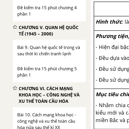
Đề kiểm tra 15 phút chương 4
phần 1
Hình thức
: 
CHƯƠNG V. QUAN HỆ QUỐC
TẾ (1945 – 2000)
Phương tiện,
- Hiện đại bậ
Bài 9. Quan hệ quốc tế trong và
sau thời kì chiến tranh lạnh
- Đều dựa và
- Đều sử dụng
Đề kiểm tra 15 phút chương 5
phần 1
- Đều sử dụn
CHƯƠNG VI. CÁCH MẠNG
Mục tiêu chi
KHOA HỌC – CÔNG NGHỆ VÀ
XU THẾ TOÀN CẦU HÓA
- Nhằm chia 
kiểu mới và 
Bài 10. Cách mạng khoa học -
miền Bắc và p
công nghệ và xu thế toàn cầu
hóa nửa sau thế kỉ XX