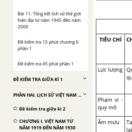
Bài 11. Tổng kết lịch sử thế giới
hiện đại từ năm 1945 đến năm
2000
TIÊU CHÍ
C
Đề kiểm tra 15 phút chương 6
phần 1
Đề kiểm tra 45 phút phần 1
Lực lượng
Q
qu
ĐỀ KIỂM TRA GIỮA KÌ 1
PHẦN HAI. LỊCH SỬ VIỆT NAM TỪ NĂM 1919 ĐẾN NĂM 2000
Phạm vi -
quy mô
Đề kiểm tra giữa kì 2
CHƯƠNG I. VIỆT NAM TỪ
Âm mưu
Tạ
NĂM 1919 ĐẾN NĂM 1930
l