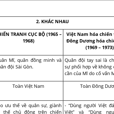
2.
KHÁC NHAU
HIẾN TRANH CỤC BỘ (1965 –
Việt Nam hóa chiến 
1968)
Đông Dương hóa chi
(1969 – 1973)
uân Mĩ, quân đồng minh và
Quân đội tay sai là c
ân đội Sài Gòn.
sự phối hợp về không 
cần của Mĩ do cố vấn M
Toàn Việt Nam
Toàn Đông Dươ
o ưu thế về quân sự, giành
- “Dùng người Việt đ
ại thế chủ động trên chiến
Việt” và “Dùng ng