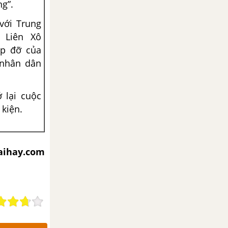
g”.
với Trung
 Liên Xô
p đỡ của
 nhân dân
 lại cuộc
 kiện.
iaihay.com