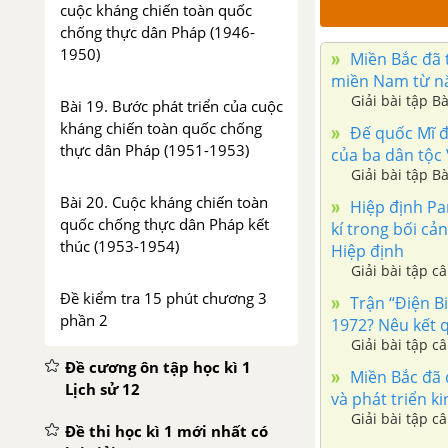
cuộc kháng chiến toàn quốc
chống thực dân Pháp (1946-
1950)
Miền Bắc đã t
miền Nam từ n
Giải bài tập B
Bài 19. Bước phát triển của cuộc
kháng chiến toàn quốc chống
Đế quốc Mĩ đ
thực dân Pháp (1951-1953)
của ba dân tộc 
Giải bài tập B
Bài 20. Cuộc kháng chiến toàn
Hiệp định Par
quốc chống thực dân Pháp kết
kí trong bối cả
thúc (1953-1954)
Hiệp định
Giải bài tập c
Đề kiểm tra 15 phút chương 3
Trận “Điện Bi
phần 2
1972? Nêu kết q
Giải bài tập c
Đề cương ôn tập học kì 1
Miền Bắc đã 
Lịch sử 12
và phát triển k
Giải bài tập c
Đề thi học kì 1 mới nhất có