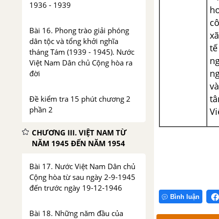
1936 - 1939
h
cô
Bài 16. Phong trào giải phóng
xã
dân tộc và tổng khởi nghĩa
t
tháng Tám (1939 - 1945). Nước
ng
Việt Nam Dân chủ Cộng hòa ra
n
đời
v
t
Đề kiểm tra 15 phút chương 2
phần 2
Vi
CHƯƠNG III. VIỆT NAM TỪ
NĂM 1945 ĐẾN NĂM 1954
Bài 17. Nước Việt Nam Dân chủ
Cộng hòa từ sau ngày 2-9-1945
đến trước ngày 19-12-1946
Bình luận
Bài 18. Những năm đầu của