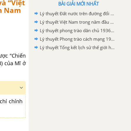
và “Việt
BÀI GIẢI MỚI NHẤT
ền Nam
Lý thuyết Đất nước trên đường đổi mới đi lên chủ nghĩa xã hội (1986-2000)
Lý thuyết Việt Nam trong năm đầu sau thắng lợi của cuộc kháng chiến chống Mĩ, cứu nước năm 1975
Lý thuyết phong trào dân chủ 1936-1939
Lý thuyết Phong trào cách mạng 1930-1935
Lý thuyết Tổng kết lịch sử thế giới hiện đại từ 1945 đến năm 2000
ược "Chiến
3) của Mĩ ở
chí chính