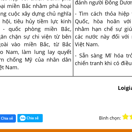
đánh người Đông Dươn
oại miền Bắc nhằm phá hoại
ng cuộc xây dựng chủ nghĩa
- Tìm cách thỏa hiệp 
 hội, tiêu hủy tiềm lực kinh
Quốc, hòa hoãn với
ế - quốc phòng miền Bắc,
nhằm hạn chế sự giú
ăn chặn sự chi viện từ bên
các nước này đối với
goài vào miền Bắc, từ Bắc
Việt Nam.
ào Nam, làm lung lay quyết
- Sẵn sàng Mĩ hóa trở
âm chống Mỹ của nhân dân
chiến tranh khi có điều
ệt Nam.
Loig
Bình chọn:
Chia sẻ
Chia sẻ