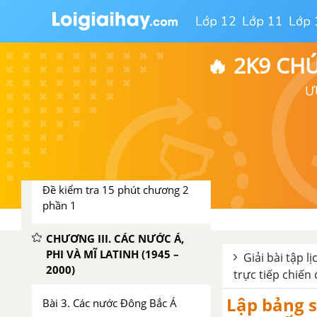
phần 1
Lớp 12
Lớp 11
Lớp 
CHƯƠNG II. LIÊN XÔ VÀ CÁC
NƯỚC ĐÔNG ÂU (1945 –
🔥 2K9 CH
1991). LIÊN BANG NGA (1991
– 2000)
Ư
Bài 2. Liên Xô và các nước Đông
Âu (1945 - 2000) Liên Bang Nga
(1991 - 2000)
Đề kiểm tra 15 phút chương 2
phần 1
CHƯƠNG III. CÁC NƯỚC Á,
PHI VÀ MĨ LATINH (1945 –
Giải bài tập l
2000)
trực tiếp chiến
Lập bảng 
Bài 3. Các nước Đông Bắc Á