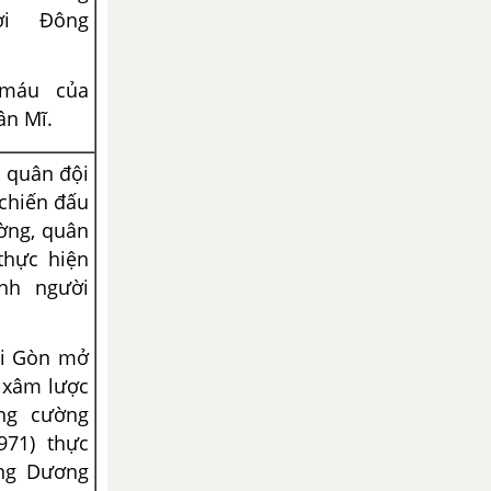
ời Đông
 máu của
ân Mĩ.
 quân đội
 chiến đấu
ường, quân
thực hiện
nh người
ài Gòn mở
 xâm lược
ăng cường
971) thực
ng Dương