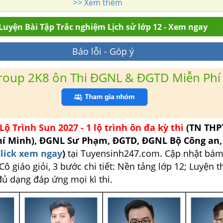
>> Xem thêm
Luyện Bài Tập Trắc nghiệm Lịch sử lớp 12 - Xem ngay
Báo lỗi - Góp ý
roup 2K8 ôn Thi ĐGNL & ĐGTD Miễn Phí
Lộ Trình Sun 2027 - 1 lộ trình ôn đa kỳ thi
(TN THP
hí Minh), ĐGNL Sư Phạm, ĐGTD, ĐGNL Bộ Công an
lick xem ngay
)
tại Tuyensinh247.com.
Cập nhật bám
ô giáo giỏi, 3 bước chi tiết: Nền tảng lớp 12; Luyện t
đủ dạng đáp ứng mọi kì thi.