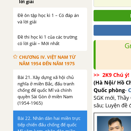
lời giải
Đề ôn tập học kì 1 – Có đáp án
và lời giải
Đề thi học kì 1 của các trường
có lời giải – Mới nhất
G
CHƯƠNG IV. VIỆT NAM TỪ
NĂM 1954 ĐẾN NĂM 1975
>> 2K9 Chú ý! 
Bài 21. Xây dựng xã hội chủ
(Hà Nội/ Hồ C
nghĩa ở miền Bắc, đấu tranh
Quốc phòng
-
C
chống đế quốc Mĩ và chính
quyền Sài Gòn ở miền Nam
SGK mới, Thầy C
(1954-1965)
sâu; Luyện đề 
Bài 22. Nhân dân hai miền trực
tiếp chiến đấu chống đế quốc