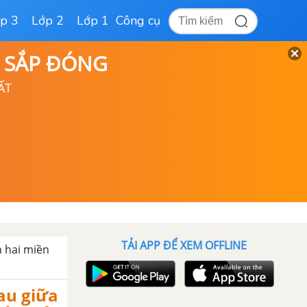
p 3
Lớp 2
Lớp 1
Công cụ
D SẮP ĐÓNG
ẤT
TẢI APP ĐỂ XEM OFFLINE
n hai miền
au giữa