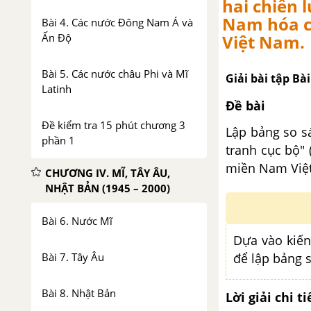
hai chiến 
Nam hóa c
Bài 4. Các nước Đông Nam Á và
Ấn Độ
Việt Nam.
Bài 5. Các nước châu Phi và Mĩ
Giải bài tập Bà
Latinh
Đề bài
Đề kiểm tra 15 phút chương 3
Lập bảng so s
phần 1
tranh cục bộ" 
miền Nam Việ
CHƯƠNG IV. MĨ, TÂY ÂU,
NHẬT BẢN (1945 – 2000)
Bài 6. Nước Mĩ
Dựa vào kiến
Bài 7. Tây Âu
để lập bảng 
Bài 8. Nhật Bản
Lời giải chi ti