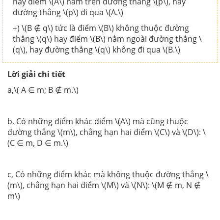
hay điểm \(A\) nằm trên đường thẳng \(p\), hay
đường thẳng \(p\) đi qua \(A.\)
+) \(B ∉ q\) tức là điểm \(B\) không thuộc đường
thẳng \(q\) hay điểm \(B\) nằm ngoài đường thẳng \
(q\), hay đường thẳng \(q\) không đi qua \(B.\)
Lời giải chi tiết
a,\( A ∈ m; B ∉ m.\)
b, Có những điểm khác điểm \(A\) mà cũng thuộc
đường thẳng \(m\), chẳng hạn hai điểm \(C\) và \(D\): \
(C ∈ m, D ∈ m.\)
c, Có những điểm khác mà không thuộc đường thẳng \
(m\), chẳng hạn hai điểm \(M\) và \(N\): \(M ∉ m, N ∉
m\)