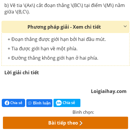
b) Vẽ tia \(Ax\) cắt đoạn thẳng \(BC\) tại điểm \(M\) nằm
giữa \(B,C\).
Phương pháp giải - Xem chi tiết
+ Đoạn thẳng được giới hạn bởi hai đầu mút.
+ Tia được giới hạn về một phía.
+ Đường thẳng không giới hạn ở hai phía.
Lời giải chi tiết
Loigiaihay.com
Chia sẻ
Chia sẻ
Bình luận
Bình chọn:
Bài tiếp theo