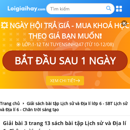
💥 NGÀY HỘI TRẢ GIÁ - MUA KHOÁ HỌC
THEO GIÁ BẠN MUỐN❗
🎯 LỚP 1-12 TẠI TUYENSINH247 (TỪ 10-12/08)
BẮT ĐẦU SAU 1 NGÀY
XEM CHI TIẾT
Trang chủ
Giải sách bài tập Lịch sử và Địa lí lớp 6 - SBT Lịch sử
và Địa lí 6 - Chân trời sáng tạo
Giải bài 3 trang 13 sách bài tập Lịch sử và Địa lí