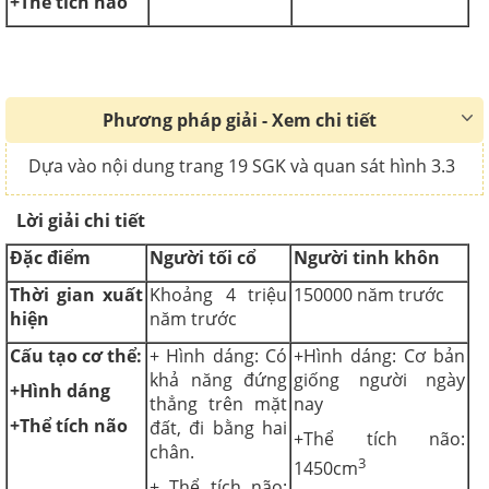
+Thể tích não
Phương pháp giải - Xem chi tiết
Dựa vào nội dung trang 19 SGK và quan sát hình 3.3
Lời giải chi tiết
Đặc điểm
Người tối cổ
Người tinh khôn
Thời gian xuất
Khoảng 4 triệu
150000 năm trước
hiện
năm trước
Cấu tạo cơ thể:
+ Hình dáng: Có
+Hình dáng: Cơ bản
khả năng đứng
giống người ngày
+Hình dáng
thẳng trên mặt
nay
+Thể tích não
đất, đi bằng hai
+Thể tích não:
chân.
3
1450cm
+ Thể tích não: