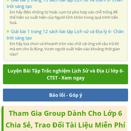
trời sáng tạo
Em hãy điền những từ hoặc cụm từ phù hợp vào chỗ trống để
thể hiện sự xuất hiện của Người tỉnh khôn trong quá trình tiến
hoá.
Giải bài 1 trang 12 sách bài tập Lịch sử và Địa lý 6- Chân
trời sáng tạo
Em hãy lựa chọn và khoanh tròn vào chữ cái ứng với câu trả lời
mà em cho là đúng. Vượn người xuất hiện vào khoảng thời gian
nào?
Luyện Bài Tập Trắc nghiệm Lịch Sử và Địa Lí lớp 6-
CTST - Xem ngay
Báo lỗi - Góp ý
Tham Gia Group Dành Cho Lớp 6
Chia Sẻ, Trao Đổi Tài Liệu Miễn Phí