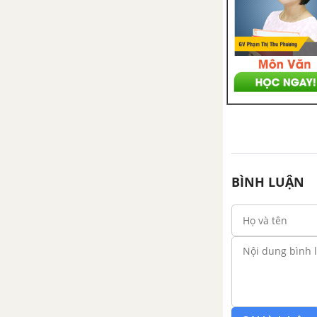
Ôn tập chương 5
CHƯƠNG VI. GÓC LƯỢNG
GIÁC VÀ CÔNG THỨC LƯỢNG
GIÁC
Bài 1: Góc lượng giác và cung
lượng giác
Bài 2: Giá trị lượng giác của góc
BÌNH LUẬN
(cung) lượng giác
Bài 3. Giá trị lượng giác của các
góc (cung) có liên quan đặc biệt
Bài 4: Một số công thức lượng
giác