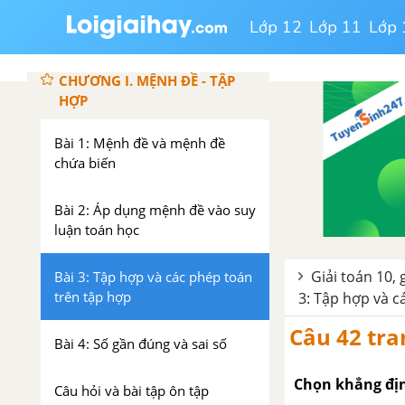
Lớp 12
Lớp 11
Lớp 
ĐẠI SỐ - TOÁN 10 NÂNG CAO
CHƯƠNG I. MỆNH ĐỀ - TẬP
HỢP
Bài 1: Mệnh đề và mệnh đề
chứa biến
Bài 2: Áp dụng mệnh đề vào suy
luận toán học
Giải toán 10, 
Bài 3: Tập hợp và các phép toán
trên tập hợp
3: Tập hợp và c
Câu 42 tra
Bài 4: Số gần đúng và sai số
Chọn khẳng địn
Câu hỏi và bài tập ôn tập