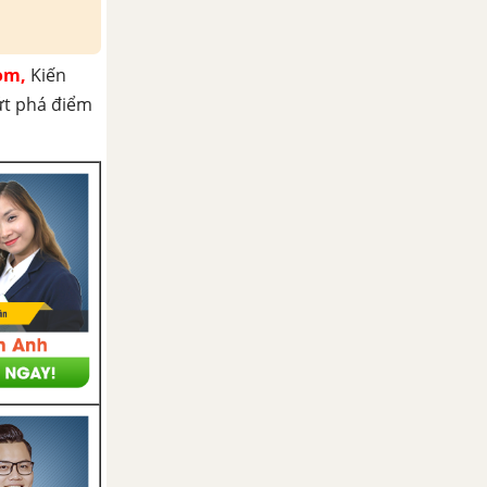
om,
Kiến
ứt phá điểm