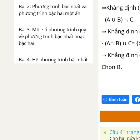
Bài 2: Phương trình bậc nhất và
⇒Khẳng định (
phương trình bậc hai một ẩn
- (A ∪ B) ∩ C = 
Bài 3: Một số phương trình quy
⇒ Khẳng định (C
về phương trình bậc nhất hoặc
- (A∩ B) ∪ C= {b
bậc hai
⇒ Khẳng định (
Bài 4: Hệ phương trình bậc nhất
Chọn B.
nhiều ẩn
Bài 5: Một số ví dụ về hệ
phương trình bậc hai hai ẩn
Bình luận
Bài tập ôn tập chương 3
CHƯƠNG IV. BẤT PHƯƠNG
TRÌNH VÀ HỆ BẤT PHƯƠNG
Câu 41 trang
TRÌNH