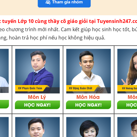
c tuyến Lớp 10 cùng thầy cô giáo giỏi tại Tuyensinh247.c
eo chương trình mới nhất. Cam kết giúp học sinh học tốt, b
háng, hoàn trả học phí nếu học không hiệu quả.