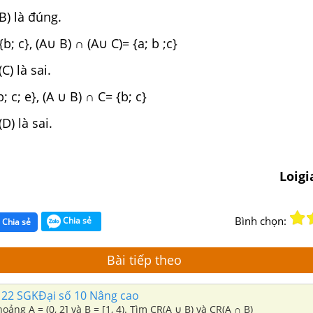
B) là đúng.
{b; c}, (A∪ B) ∩ (A∪ C)= {a; b ;c}
) là sai.
; c; e}, (A ∪ B) ∩ C= {b; c}
D) là sai.
Loig
Bình chọn:
Chia sẻ
Chia sẻ
Bài tiếp theo
 22 SGKĐại số 10 Nâng cao
Cho hai nửa khoảng A = (0, 2] và B = [1, 4). Tìm CR(A ∪ B) và CR(A ∩ B)