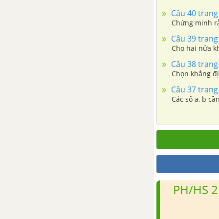
Câu 40 trang
Bài 1: Bất đẳng thức và chứng
Chứng minh rằn
minh bất đẳng thức
Câu 39 trang
Bài 2: Đại cương về bất phương
trình
Câu 38 trang
Chọn khẳng đị
Bài 3: Bất phương trình và hệ
Câu 37 trang
bất phương trình bậc nhất một
Các số a, b cầ
ẩn
Bài 4: Dấu của nhị thức bậc nhất
Bài 5: Bất phương trình và hệ
bất phương trình bậc nhất hai
ẩn
PH/HS 2
Bài 6: Dấu của tam thức bậc hai