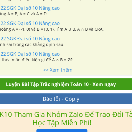
 22 SGK Đại số 10 Nâng cao
g A = B, A = C và A ≠ D
 22 SGK Đại số 10 Nâng cao
Cho hai nửa khoảng A = (-1, 0) và B = [0, 1). Tìm A ∪ B, A ∩ B và CRA.
 22 SGK Đại số 10 Nâng cao
nh sai trong các khẳng định sau:
 22 SGK Đại số 10 Nâng cao
n thỏa mãn điều kiện gì để A ∩ B = Ø?
>> Xem thêm
Luyện Bài Tập Trắc nghiệm Toán 10 - Xem ngay
Báo lỗi - Góp ý
K10 Tham Gia Nhóm Zalo Để Trao Đổi Tài
Học Tập Miễn Phí!