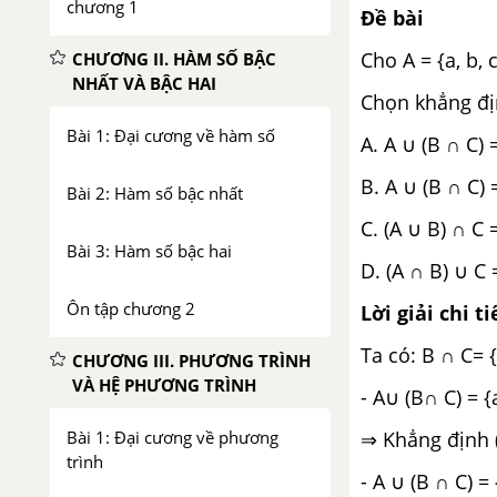
chương 1
Đề bài
Cho A = {a, b, c}
CHƯƠNG II. HÀM SỐ BẬC
NHẤT VÀ BẬC HAI
Chọn khẳng đị
Bài 1: Đại cương về hàm số
A. A ∪ (B ∩ C) 
B. A ∪ (B ∩ C) 
Bài 2: Hàm số bậc nhất
C. (A ∪ B) ∩ C 
Bài 3: Hàm số bậc hai
D. (A ∩ B) ∪ C 
Ôn tập chương 2
Lời giải chi ti
Ta có: B ∩ C= {b
CHƯƠNG III. PHƯƠNG TRÌNH
VÀ HỆ PHƯƠNG TRÌNH
- A∪ (B∩ C) = {a
⇒ Khẳng định (A
Bài 1: Đại cương về phương
trình
- A ∪ (B ∩ C) = 