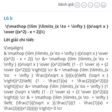
Đánh giá:
LG b
\(\mathop {\lim }\limits_{x \to + \infty } {{x\sqrt x }
\over {{x^2} - x + 2}}\)
Lời giải chi tiết:
\(\eqalign{
& \mathop {\lim }\limits_{x \to + \infty } {{x\sqrt x } \over
{{x^2} - x + 2}} \cr &= \mathop {\lim }\limits_{x \to +
\infty } {{x\sqrt x } \over {{x^2}\left( {1 - {1 \over x} + {2
\over {{x^2}}}} \right)}} \cr & = \mathop {\lim }\limits_{x
\to + \infty } \frac{{x\sqrt x }}{{x.{{\left( {\sqrt x }
\right)}^2}\left( {1 - \frac{1}{x} + \frac{2}{{{x^2}}}}
\right)}}\cr &= \mathop {\lim }\limits_{x \to + \infty } {1
\over {\sqrt x \left( {1 - {1 \over x} + {2 \over {{x^2}}}}
\right)}} \cr & = \mathop {\lim }\limits_{x \to + \infty }
\left( {\frac{1}{{\sqrt x }}.\frac{1}{{1 - \frac{1}{x} +
\frac{2}{{{x^2}}}}}} \right)= 0 \cr