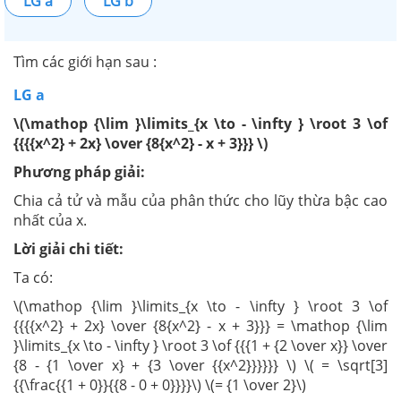
LG a
LG b
Tìm các giới hạn sau :
LG a
\(\mathop {\lim }\limits_{x \to - \infty } \root 3 \of
{{{{x^2} + 2x} \over {8{x^2} - x + 3}}} \)
Phương pháp giải:
Chia cả tử và mẫu của phân thức cho lũy thừa bậc cao
nhất của x.
Lời giải chi tiết:
Ta có:
\(\mathop {\lim }\limits_{x \to - \infty } \root 3 \of
{{{{x^2} + 2x} \over {8{x^2} - x + 3}}} = \mathop {\lim
}\limits_{x \to - \infty } \root 3 \of {{{1 + {2 \over x}} \over
{8 - {1 \over x} + {3 \over {{x^2}}}}}} \) \( = \sqrt[3]
{{\frac{{1 + 0}}{{8 - 0 + 0}}}}\) \(= {1 \over 2}\)