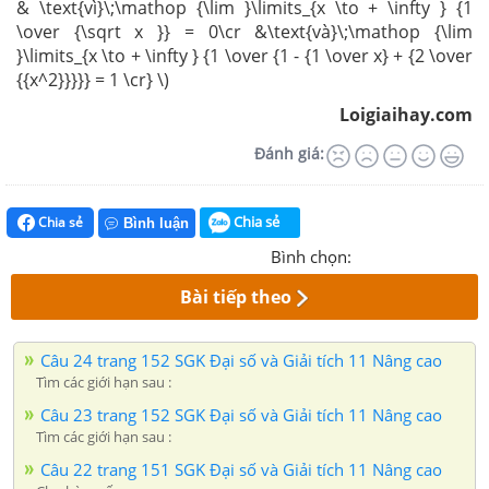
& \text{vì}\;\mathop {\lim }\limits_{x \to + \infty } {1
\over {\sqrt x }} = 0\cr &\text{và}\;\mathop {\lim
}\limits_{x \to + \infty } {1 \over {1 - {1 \over x} + {2 \over
{{x^2}}}}} = 1 \cr} \)
Loigiaihay.com
Đánh giá:
Chia sẻ
Chia sẻ
Bình luận
Bình chọn:
Bài tiếp theo
Câu 24 trang 152 SGK Đại số và Giải tích 11 Nâng cao
Tìm các giới hạn sau :
Câu 23 trang 152 SGK Đại số và Giải tích 11 Nâng cao
Tìm các giới hạn sau :
Câu 22 trang 151 SGK Đại số và Giải tích 11 Nâng cao