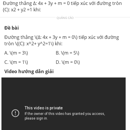
Đường thẳng Δ: 4x + 3y + m = 0 tiếp xúc với đường tròn
(C): x2 + y2 =1 khi:
QUẢNG CÁO
Đề bài
Đường thẳng \(Δ: 4x + 3y + m = 0\) tiếp xúc với đường
tròn \((C): x^2+ y^2=1\) khi:
A. \(m = 3\) B. \(m = 5\)
C. \(m = 1\) D. \(m = 0\)
Video hướng dẫn giải