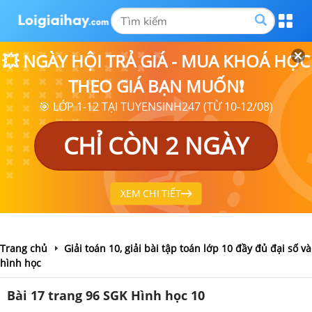
💥 NGÀY HỘI TRẢ GIÁ - MUA KHOÁ HỌC
THEO GIÁ BẠN MUỐN❗
🎯 LỚP 1-12 TẠI TUYENSINH247 (TỪ 10-12/08)
CHỈ CÒN 2 NGÀY
XEM CHI TIẾT
Trang chủ
Giải toán 10, giải bài tập toán lớp 10 đầy đủ đại số và
hình học
Bài 17 trang 96 SGK Hình học 10