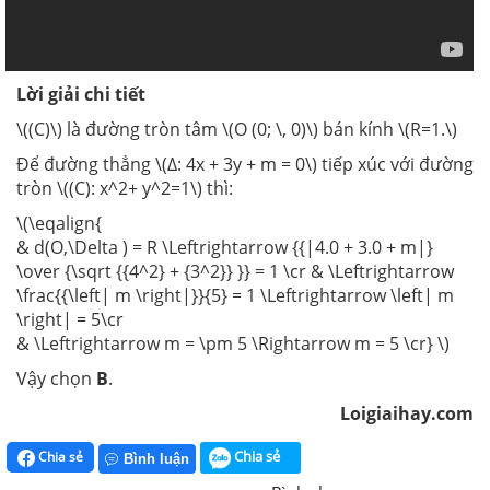
Lời giải chi tiết
\((C)\) là đường tròn tâm \(O (0; \, 0)\) bán kính \(R=1.\)
Để đường thẳng \(Δ: 4x + 3y + m = 0\) tiếp xúc với đường
tròn \((C): x^2+ y^2=1\) thì:
\(\eqalign{
& d(O,\Delta ) = R \Leftrightarrow {{|4.0 + 3.0 + m|}
\over {\sqrt {{4^2} + {3^2}} }} = 1 \cr & \Leftrightarrow
\frac{{\left| m \right|}}{5} = 1 \Leftrightarrow \left| m
\right| = 5\cr
& \Leftrightarrow m = \pm 5 \Rightarrow m = 5 \cr} \)
Vậy chọn
B
.
Loigiaihay.com
Chia sẻ
Chia sẻ
Bình luận