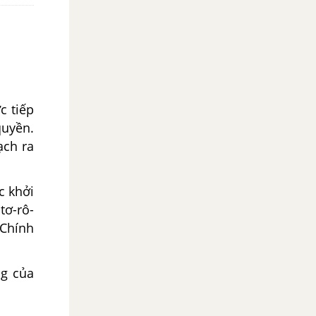
c tiếp
quyền.
ạch ra
c khởi
tơ-rô-
 Chính
ng của