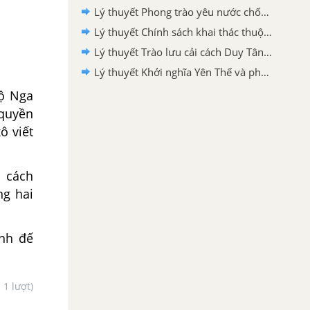
Lý thuyết Phong trào yêu nước chống Pháp từ đầu thế kỉ XX đến năm 1918
Lý thuyết Chính sách khai thác thuộc địa của thực dân Pháp và những chuyển biến về kinh tế xã hội ở Việt Nam
Lý thuyết Trào lưu cải cách Duy Tân ở Việt Nam nửa cuối thế kỉ XIX
Lý thuyết Khởi nghĩa Yên Thế và phong trào chống Pháp của đồng bào miền núi cuối thế kỉ XIX
độ Nga
 quyền
ô viết
m cách
ng hai
anh đế
- 1 lượt)