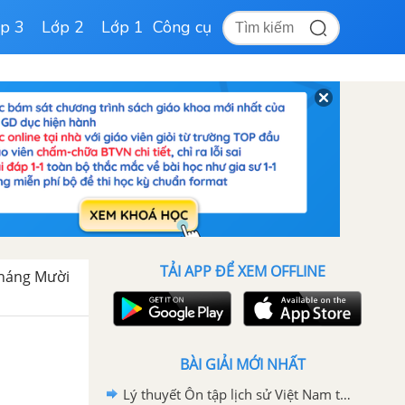
p 3
Lớp 2
Lớp 1
Công cụ
TẢI APP ĐỂ XEM OFFLINE
tháng Mười
BÀI GIẢI MỚI NHẤT
Lý thuyết Ôn tập lịch sử Việt Nam từ 1858 đến 1918