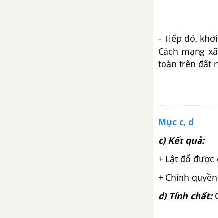
học - kĩ thuật và văn hóa thế
giới nửa đầu thế kỉ XX
Bài 23. Ôn tập lịch sử thế giới
- Tiếp đó, khở
hiện đại (Phần từ năm 1917 đến
Cách mạng xã 
năm1945)
toàn trên đất 
Đề kiểm tra 15 phút học kì 1
Đề kiểm tra 45 phút học kì 1
Mục c, d
Đề kiểm tra giữa kì 2
c) Kết quả:
Đề cương ôn tập học kì 1
+ Lật đổ được 
Lịch sử 8
+ Chính quyền 
ĐỀ THI HỌC KÌ 1 MỚI NHẤT CÓ LỜI GIẢI
d) Tính chất:
Đề ôn tập học kì 1 – Có đáp