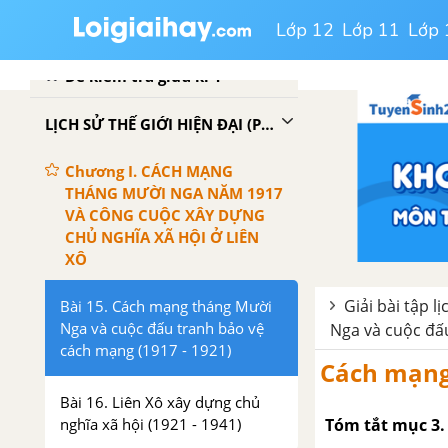
cận đại (từ giữa thế kỉ XVI đến
Lớp 12
Lớp 11
Lớp 
năm 1917)
Đề kiểm tra giữa kì 1
LỊCH SỬ THẾ GIỚI HIỆN ĐẠI (PHẦN TỪ NĂM 1917 ĐẾN NĂM 1945)
Chương I. CÁCH MẠNG
THÁNG MƯỜI NGA NĂM 1917
VÀ CÔNG CUỘC XÂY DỰNG
CHỦ NGHĨA XÃ HỘI Ở LIÊN
XÔ
Giải bài tập lị
Bài 15. Cách mạng tháng Mười
Nga và cuộc đấu tranh bảo vệ
Nga và cuộc đấu
cách mạng (1917 - 1921)
Cách mạng
Bài 16. Liên Xô xây dựng chủ
Tóm tắt mục 3
nghĩa xã hội (1921 - 1941)