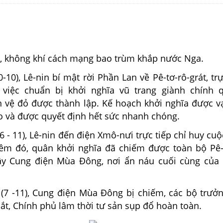
0, không khí cách mạng bao trùm khắp nước Nga.
0-10), Lê-nin bí mật rời Phần Lan về Pê-tơ-rô-grát, trự
 việc chuẩn bị khởi nghĩa vũ trang giành chính 
 vệ đỏ được thành lập. Kế hoạch khởi nghĩa được v
áo và được quyết định hết sức nhanh chóng.
(6 - 11), Lê-nin đến điện Xmô-nưi trực tiếp chỉ huy cuộ
êm đó, quân khởi nghĩa đã chiếm được toàn bộ Pê-
ây Cung điện Mùa Đông, nơi ẩn náu cuối cùng của
 (7 -11), Cung điện Mùa Đông bị chiếm, các bộ trưở
ắt, Chính phủ lâm thời tư sản sụp đổ hoàn toàn.