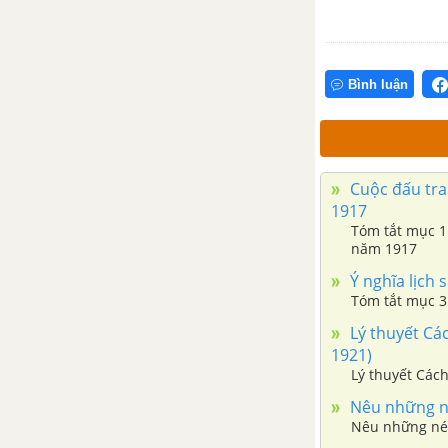
cuối thế kỉ XIX
Bài 27. Khởi nghĩa Yên Thế và
Bình luận
phong trào chống Pháp của
đồng bào miền núi cuối thế kỉ
XIX
Bài 28. Trào lưu cải cách Duy
Cuộc đấu tra
Tân ở Việt Nam nửa cuối thế kỉ
1917
Tóm tắt mục 1
XIX
năm 1917
Ý nghĩa lịch
Đề kiểm tra 15 phút chương 1
Tóm tắt mục 3
phần 3
Lý thuyết Cá
Chương II. XÃ HỘI VIỆT NAM
1921)
TỪ NĂM 1897 ĐẾN NĂM 1918
Lý thuyết Các
Nêu những né
Bài 29. Chính sách khai thác
Nêu những nét
thuộc địa của thực dân Pháp và