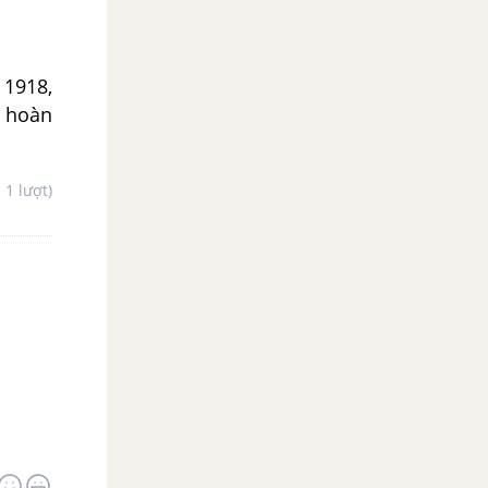
 1918,
i hoàn
- 1 lượt)