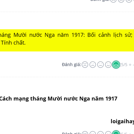
áng Mười nước Nga năm 1917: Bối cảnh lịch sử;
 Tính chất.
Đánh giá:
(5/5 ⭐ 
 Cách mạng tháng Mười nước Nga năm 1917
loigaiha