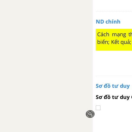
án và lời giải
Đề thi học kì 1 của các
trường có lời giải – Mới nhất
ND chính
Cách mạng th
LỊCH SỬ VIỆT NAM TỪ NĂM 1858 ĐẾN NĂM 1918
biến; Kết quả;
Chương I. CUỘC KHÁNG
CHIẾN CHỐNG THỰC DÂN
PHÁP TỪ NĂM 1858 ĐẾN
CUỐI THẾ KỈ XĨ
Bài 24. Cuộc kháng chiến từ
Sơ đồ tư duy
năm 1858 đến năm 1873
Sơ đồ tư duy
Bài 25. Kháng chiến lan rộng ra
toàn quốc (1873 - 1884)
Bài 26. Phong trào kháng chiến
chống Pháp trong những năm