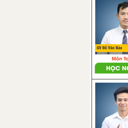
án và lời giải
Đề thi học kì 2 của các
trường có lời giải – Mới nhất
CÂU HỎI TỰ LUYỆN SỬ 8