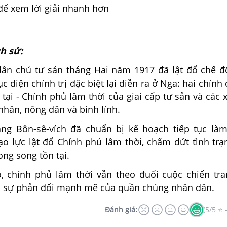
để xem lời giải nhanh hơn
ch sử:
ân chủ tư sản tháng Hai năm 1917 đã lật đổ chế 
c diện chính trị đặc biệt lại diễn ra ở Nga: hai chính
tại - Chính phủ lâm thời của giai cấp tư sản và các x
nhân, nông dân và binh lính.
ảng Bôn-sê-vích đã chuẩn bị kế hoạch tiếp tục là
o lực lật đổ Chính phủ lâm thời, chấm dứt tình trạ
ng song tồn tại.
ó, chính phủ lâm thời vẫn theo đuổi cuộc chiến tr
p sự phản đối mạnh mẽ của quần chúng nhân dân.
Đánh giá:
(5/5 ⭐ 