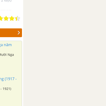
- 2 lượt)
ga năm
 Mười Nga
g (1917 -
- 1921)