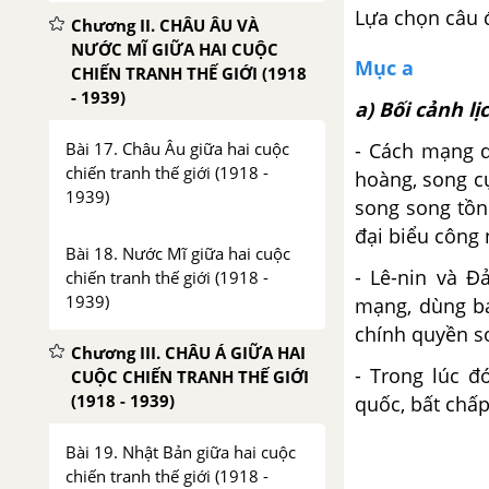
Lựa chọn câu 
Chương II. CHÂU ÂU VÀ
NƯỚC MĨ GIỮA HAI CUỘC
Mục a
CHIẾN TRANH THẾ GIỚI (1918
- 1939)
a) Bối cảnh lị
- Cách mạng d
Bài 17. Châu Âu giữa hai cuộc
chiến tranh thế giới (1918 -
hoàng, song cụ
1939)
song song tồn 
đại biểu công 
Bài 18. Nước Mĩ giữa hai cuộc
- Lê-nin và Đ
chiến tranh thế giới (1918 -
1939)
mạng, dùng bạ
chính quyền so
Chương III. CHÂU Á GIỮA HAI
- Trong lúc đ
CUỘC CHIẾN TRANH THẾ GIỚI
(1918 - 1939)
quốc, bất chấ
Bài 19. Nhật Bản giữa hai cuộc
chiến tranh thế giới (1918 -