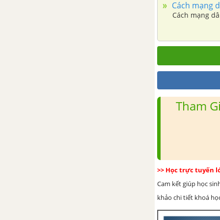
Cách mạng dâ
những chuyển biến về kinh tế
Cách mạng dân
xã hội ở Việt Nam
Bài 30. Phong trào yêu nước
chống Pháp từ đầu thế kỉ XX
đến năm 1918
Bài 31: Ôn tập lịch sử Việt Nam
Tham Gi
từ năm 1858 đến năm 1918
Đề kiểm tra 15 phút chương 2
phần 3
Đề kiểm tra 45 phút phần 3
>> Học trực tuyến 
Cam kết giúp học sin
ĐỀ THI HỌC KÌ 2 MỚI NHẤT CÓ LỜI GIẢI
khảo chi tiết khoá học
Đề ôn tập học kì 2 – Có đáp