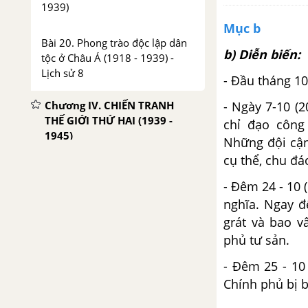
1939)
Mục b
Bài 20. Phong trào độc lập dân
b) Diễn biến:
tộc ở Châu Á (1918 - 1939) -
Lịch sử 8
- Đầu tháng 1
- Ngày 7-10 (2
Chương IV. CHIẾN TRANH
THẾ GIỚI THỨ HAI (1939 -
chỉ đạo công
1945)
Những đội cận
cụ thể, chu đ
Bài 21. Chiến tranh thế giới thứ
hai (1939 - 1945) - Lịch sử 8
- Đêm 24 - 10 
nghĩa. Ngay đ
Chương V. SỰ PHÁT TRIỂN
grát và bao v
CỦA KHOA HỌC - KĨ THUẬT
phủ tư sản.
VÀ VĂN HÓA THẾ GIỚI NỬA
ĐẦU THẾ KỈ XX
- Đêm 25 - 10
Chính phủ bị b
Bài 22. Sự phát triển của khoa