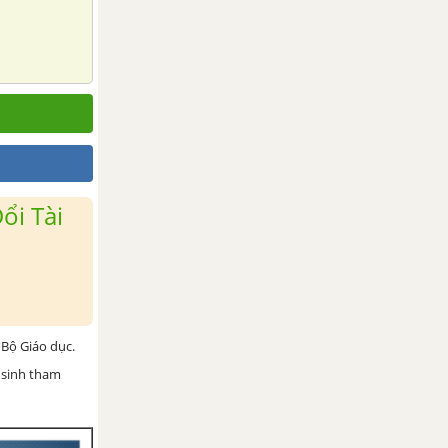
ổi Tài
Bộ Giáo dục.
 sinh tham