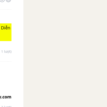
 Diễn
- 1 lượt)
y.com