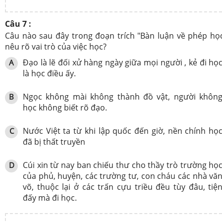
Câu 7 :
Câu nào sau đây trong đoạn trích "Bàn luận về phép họ
nêu rõ vai trò của việc học?
Đạo là lẽ đối xử hàng ngày giữa mọi người , kẻ đi họ
A
là học điều ấy.
Ngọc không mài không thành đồ vật, người khôn
B
học không biết rõ đạo.
Nước Việt ta từ khi lập quốc đến giờ, nền chính họ
C
đã bị thất truyền
Cúi xin từ nay ban chiếu thư cho thầy trò trường họ
D
của phủ, huyện, các trường tư, con cháu các nhà vă
võ, thuộc lại ở các trấn cựu triều đều tùy đâu, tiệ
đấy mà đi học.