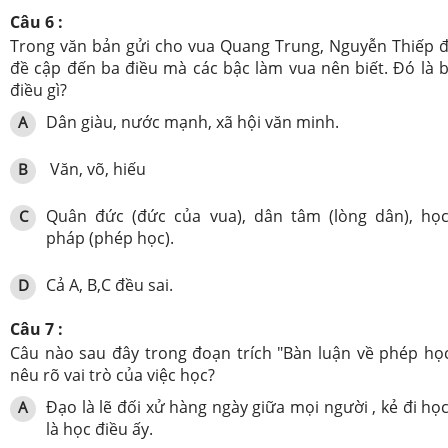
Câu 6 :
Trong văn bản gửi cho vua Quang Trung, Nguyễn Thiếp 
đề cập đến ba điều mà các bậc làm vua nên biết. Đó là 
điều gì?
Dân giàu, nước mạnh, xã hội văn minh.
A
Văn, võ, hiếu
B
Quân đức (đức của vua), dân tâm (lòng dân), họ
C
pháp (phép học).
Cả A, B,C đều sai.
D
Câu 7 :
Câu nào sau đây trong đoạn trích "Bàn luận về phép họ
nêu rõ vai trò của việc học?
Đạo là lẽ đối xử hàng ngày giữa mọi người , kẻ đi họ
A
là học điều ấy.