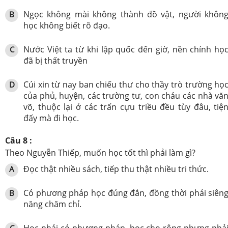
Ngọc không mài không thành đồ vật, người khôn
B
học không biết rõ đạo.
Nước Việt ta từ khi lập quốc đến giờ, nền chính họ
C
đã bị thất truyền
Cúi xin từ nay ban chiếu thư cho thầy trò trường họ
D
của phủ, huyện, các trường tư, con cháu các nhà vă
võ, thuộc lại ở các trấn cựu triều đều tùy đâu, tiệ
đấy mà đi học.
Câu 8 :
Theo Nguyễn Thiếp, muốn học tốt thì phải làm gì?
Đọc thật nhiều sách, tiếp thu thật nhiều tri thức.
A
Có phương pháp học đúng đắn, đồng thời phải siên
B
năng chăm chỉ.
Học phải có phương pháp, học cho rộng nhưng phả
C