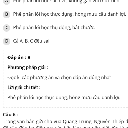
Phê phán lối học sách vở, không gắn với thực tiễn.
A
Phê phán lối học thực dụng, hòng mưu cầu danh lợi.
B
Phê phán lối học thụ động, bắt chước.
C
Cả A, B, C đều sai.
D
Đáp án : B
Phương pháp giải :
Đọc kĩ các phương án và chọn đáp án đúng nhất
Lời giải chi tiết :
Phê phán lối học thực dụng, hòng mưu cầu danh lợi.
Câu 6 :
Trong văn bản gửi cho vua Quang Trung, Nguyễn Thiếp 
đề cập đến ba điều mà các bậc làm vua nên biết. Đó là 