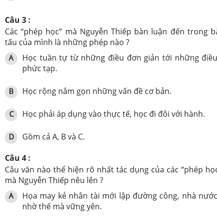
Câu 3 :
Các “phép học” mà Nguyễn Thiếp bàn luận đến trong b
tấu của mình là những phép nào ?
Học tuần tự từ những điều đơn giản tới những điề
A
phức tạp.
Học rộng nắm gọn những vấn đề cơ bản.
B
Học phải áp dụng vào thực tế, học đi đôi với hành.
C
Gồm cả A, B và C.
D
Câu 4 :
Câu văn nào thể hiện rõ nhất tác dụng của các “phép họ
mà Nguyễn Thiếp nêu lên ?
Họa may kẻ nhân tài mới lập đường công, nhà nướ
A
nhờ thế mà vững yên.