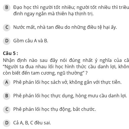
Đạo học thì người tốt nhiều; người tốt nhiều thì triề
B
đình ngay ngắn mà thiên hạ thịnh trị.
Nước mất, nhà tan đều do những điều tệ hại ấy.
C
Gồm câu A và B.
D
Câu 5 :
Nhận định nào sau đây nói đúng nhất ý nghĩa của c
“Người ta đua nhau lối học hình thức cầu danh lợi, khô
còn biết đến tam cương, ngũ thường” ?
Phê phán lối học sách vở, không gắn với thực tiễn.
A
Phê phán lối học thực dụng, hòng mưu cầu danh lợi.
B
Phê phán lối học thụ động, bắt chước.
C
Cả A, B, C đều sai.
D