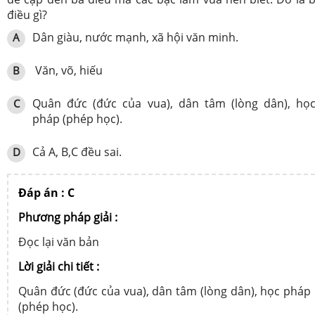
điều gì?
Dân giàu, nước mạnh, xã hội văn minh.
A
Văn, võ, hiếu
B
Quân đức (đức của vua), dân tâm (lòng dân), họ
C
pháp (phép học).
Cả A, B,C đều sai.
D
Đáp án : C
Phương pháp giải :
Đọc lại văn bản
Lời giải chi tiết :
Quân đức (đức của vua), dân tâm (lòng dân), học pháp
(phép học).