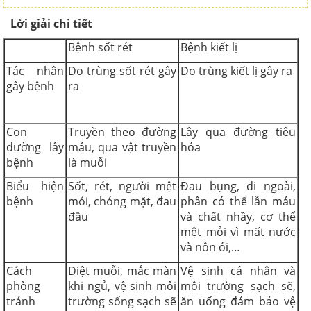
Lời giải chi tiết
Bệnh sốt rét
Bệnh kiết lị
Tác nhân
Do trùng sốt rét gây
Do trùng kiết lị gây ra
gây bệnh
ra
Con
Truyền theo đường
Lây qua đường tiêu
đường lây
máu, qua vật truyền
hóa
bệnh
là muỗi
Biểu hiện
Sốt, rét, người mệt
Đau bụng, đi ngoài,
bệnh
mỏi, chóng mặt, đau
phân có thể lẫn máu
đầu
và chất nhầy, cơ thể
mệt mỏi vì mất nước
và nôn ói,…
Cách
Diệt muỗi, mắc màn
Vệ sinh cá nhân và
phòng
khi ngủ, vệ sinh môi
môi trường sạch sẽ,
tránh
trường sống sạch sẽ
ăn uống đảm bảo vệ