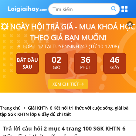
💥 NGÀY HỘI TRẢ GIÁ - MUA KHOÁ HỌC
THEO GIÁ BẠN MUỐN❗
🎯 LỚP 1-12 TẠI TUYENSINH247 (TỪ 10-12/08)
02
36
46
BẮT ĐẦU
SAU
GIỜ
PHÚT
GIÂY
XEM CHI TIẾT
Trang chủ
Giải KHTN 6 Kết nối tri thức với cuộc sống, giải bài
tập SGK KHTN lớp 6 đầy đủ chi tiết
Trả lời câu hỏi 2 mục 4 trang 100 SGK KHTN 6