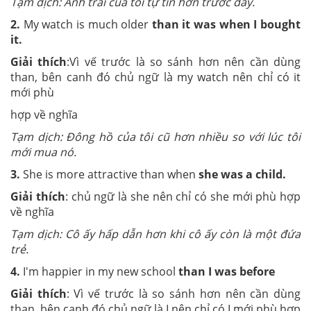
Tạm dịch: Anh trai của tôi tự tin hơn trước đây.
2.
My watch is much older
than it was when I bought
it.
Giải thích
:Vì vế trước là so sánh hơn nên cần dùng
than, bên canh đó chủ ngữ là my watch nên chỉ có it
mới phù
hợp về nghĩa
Tạm dịch: Đông hồ của tôi cũ hơn nhiều so với lúc tôi
mới mua nó.
3.
She is more attractive than when
she was a child.
Giải thích
: chủ ngữ là she nên chỉ có she mới phù hợp
về nghĩa
Tạm dịch: Cô ấy hấp dẫn hơn khi cô ấy còn là một đứa
trẻ.
4.
I'm happier in my new school
than I was before
Giải thích
: Vì vế trước là so sánh hơn nên cần dùng
than, bên canh đó chủ ngữ là I nên chỉ có I mới phù hợp