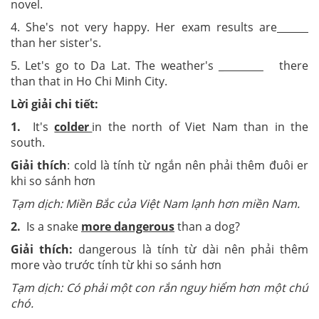
novel.
4. She's not very happy. Her exam results are
than her sister's.
5. Let's go to Da Lat. The weather's
_
there
than that in Ho Chi Minh City.
Lời giải chi tiết:
1.
It's
colder
in the north of Viet Nam than in the
south.
Giải thích
: cold là tính từ ngắn nên phải thêm đuôi er
khi so sánh hơn
Tạm dịch: Miền Bắc của Việt Nam lạnh hơn miền Nam.
2.
Is a snake
more dangerous
than a dog?
Giải thích:
dangerous là tính từ dài nên phải thêm
more vào trước tính từ khi so sánh hơn
Tạm dịch: Có phải một con rắn nguy hiểm hơn một chú
chó.