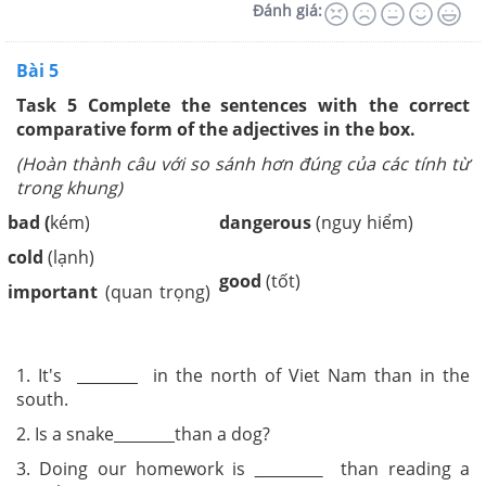
Đánh giá:
Bài 5
Task 5
Complete the sentences with the correct
comparative form of the adjectives in the box.
(Hoàn thành câu với so sánh hơn đúng của các tính từ
trong khung)
bad (
kém)
dangerous
(nguy hiểm)
cold
(lạnh)
good
(tốt)
important
(quan trọng)
1. It's
in the north of Viet Nam than in the
south.
2. Is a snake
than a dog?
3. Doing our homework is
_
than reading a