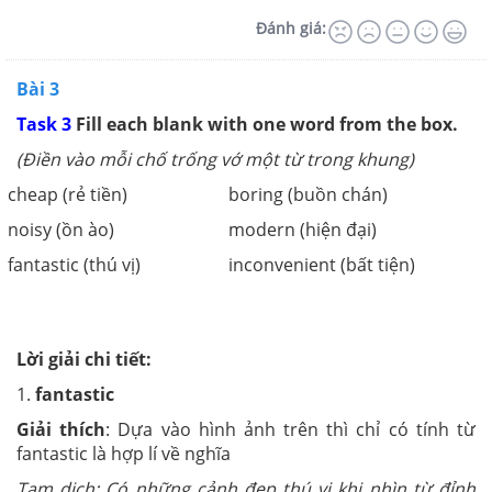
Đánh giá:
Bài 3
Task 3
Fill each blank with one word from the box.
(Điền vào mỗi chố trống vớ một từ trong khung)
cheap (rẻ tiền)
boring (buồn chán)
noisy (ồn ào)
modern (hiện đại)
fantastic (thú vị)
inconvenient (bất tiện)
Lời giải chi tiết:
1.
fantastic
Giải thích
: Dựa vào hình ảnh trên thì chỉ có tính từ
fantastic là hợp lí về nghĩa
Tạm dịch: Có những cảnh đẹp thú vị khi nhìn từ đỉnh