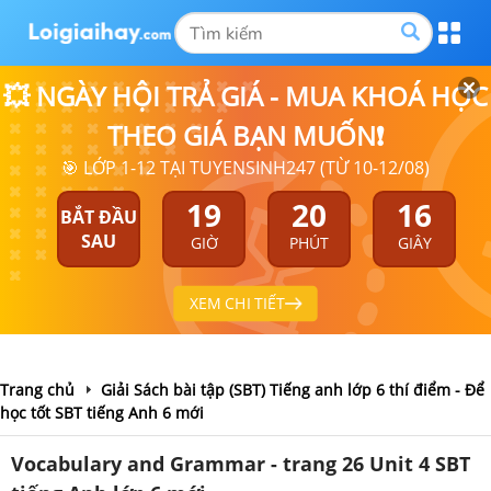
💥 NGÀY HỘI TRẢ GIÁ - MUA KHOÁ HỌC
THEO GIÁ BẠN MUỐN❗
🎯 LỚP 1-12 TẠI TUYENSINH247 (TỪ 10-12/08)
19
20
15
BẮT ĐẦU
SAU
GIỜ
PHÚT
GIÂY
XEM CHI TIẾT
Trang chủ
Giải Sách bài tập (SBT) Tiếng anh lớp 6 thí điểm - Để
học tốt SBT tiếng Anh 6 mới
Vocabulary and Grammar - trang 26 Unit 4 SBT