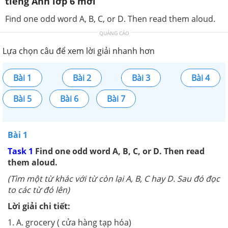
tiếng Anh lớp 6 mới
Find one odd word A, B, C, or D. Then read them aloud.
QUẢNG CÁO
Lựa chọn câu để xem lời giải nhanh hơn
Bài 1
Bài 2
Bài 3
Bài 4
Bài 5
Bài 6
Bài 7
Bài 1
Task 1
Find one odd word A, B, C, or D. Then read
them aloud.
(Tìm một từ khác với từ còn lại A, B, C hay D. Sau đó đọc
to các từ đó lên)
Lời giải chi tiết:
1. A. grocery ( cửa hàng tạp hóa)