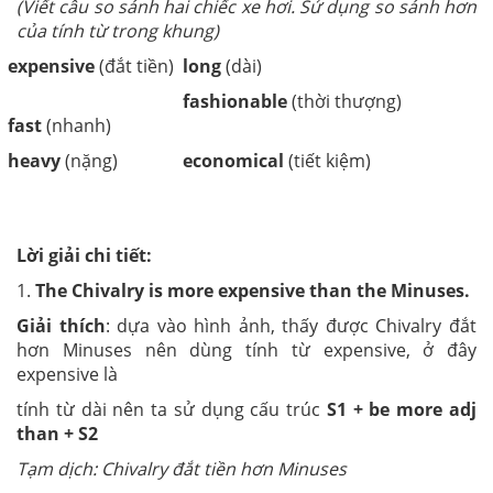
(Viết câu so sánh hai chiếc xe hơi. Sử dụng so sánh hơn
của tính từ trong khung)
expensive
(đắt tiền)
long
(dài)
fashionable
(thời thượng)
fast
(nhanh)
heavy
(nặng)
economical
(tiết kiệm)
Lời giải chi tiết:
1.
The Chivalry is more expensive than the Minuses.
Giải thích
: dựa vào hình ảnh, thấy được Chivalry đắt
hơn Minuses nên dùng tính từ expensive, ở đây
expensive là
tính từ dài nên ta sử dụng cấu trúc
S1 + be more adj
than + S2
Tạm dịch: Chivalry đắt tiền hơn Minuses