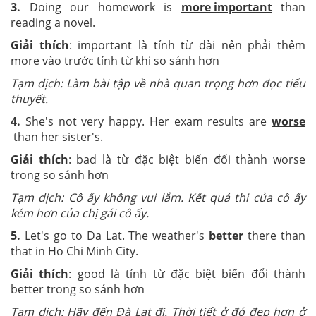
3.
Doing our homework is
more important
than
reading a novel.
Giải thích
: important là tính từ dài nên phải thêm
more vào trước tính từ khi so sánh hơn
Tạm dịch: Làm bài tập về nhà quan trọng hơn đọc tiểu
thuyết.
4.
She's not very happy. Her exam results are
worse
than her sister's.
Giải thích
: bad là từ đặc biệt biến đổi thành worse
trong so sánh hơn
Tạm dịch: Cô ấy không vui lắm. Kết quả thi của cô ấy
kém hơn của chị gái cô ấy.
5.
Let's go to Da Lat. The weather's
better
there than
that in Ho Chi Minh City.
Giải thích
: good là tính từ đặc biệt biến đổi thành
better trong so sánh hơn
Tạm dịch: Hãy đến Đà Lạt đi. Thời tiết ở đó đẹp hơn ở