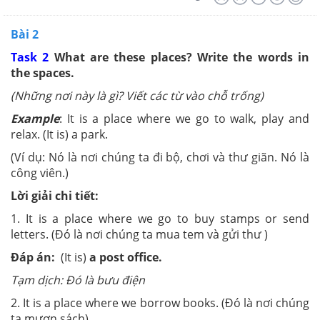
Bài 2
Task 2
What are these places? Write the words in
the spaces.
(Những nơi này là gì? Viết các từ vào chỗ trống)
Example
: It is a place where we go to walk, play and
relax. (It is) a park.
(Ví dụ: Nó là nơi chúng ta đi bộ, chơi và thư giãn. Nó là
công viên.)
Lời giải chi tiết:
1. It is a place where we go to buy stamps or send
letters. (Đó là nơi chúng ta mua tem và gửi thư )
Đáp án:
(It is)
a post office.
Tạm dịch: Đó là bưu điện
2. It is a place where we borrow books. (Đó là nơi chúng
ta mượn sách)