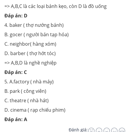
=> A,B,C là các loại bánh kẹo, còn D là đồ uống
Đáp án: D
4. baker ( thợ nướng bánh)
B. gocer ( người bán tạp hóa)
C. neighbor( hàng xóm)
D. barber ( thợ hớt tóc)
=> A,B,D là nghề nghiệp
Đáp án: C
5. A.factory ( nhà máy)
B. park ( công viên)
C. theatre ( nhà hát)
D. cinema ( rạp chiếu phim)
Đáp án: A
Đánh giá: