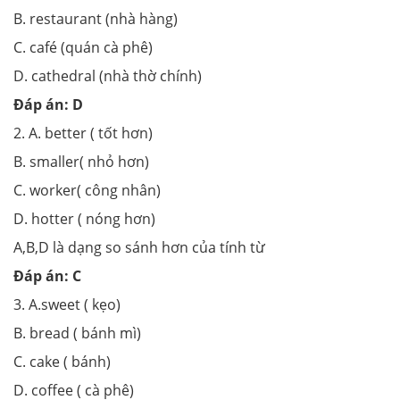
B. restaurant (nhà hàng)
C. café (quán cà phê)
D. cathedral (nhà thờ chính)
Đáp án: D
2. A. better ( tốt hơn)
B. smaller( nhỏ hơn)
C. worker( công nhân)
D. hotter ( nóng hơn)
A,B,D là dạng so sánh hơn của tính từ
Đáp án: C
3. A.sweet ( kẹo)
B. bread ( bánh mì)
C. cake ( bánh)
D. coffee ( cà phê)