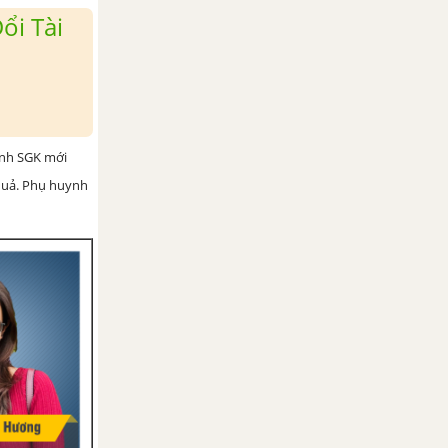
ổi Tài
ình SGK mới
 quả. Phụ huynh