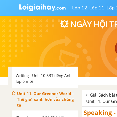
10 SBT tiếng Anh lớp 6 mới
Lớp 12
Lớp 11
Lớp 
Phonetics - Unit 10 SBT Tiếng
💥 NGÀY HỘI T
anh 6 mới
Speaking - Unit 10 SBT tiếng
Anh lớp 6 mới
Reading - Unit 10 SBT tiếng Anh
lớp 6 mới
Writing - Unit 10 SBT tiếng Anh
lớp 6 mới
Unit 11. Our Greener World -
Giải Sách bài 
Thế giới xanh hơn của chúng
Unit 11. Our Gr
ta
Speaking -