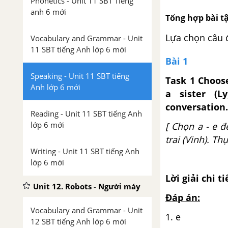
Phonetics - Unit 11 SBT Tiếng
anh 6 mới
Tổng hợp bài tập
Lựa chọn câu 
Vocabulary and Grammar - Unit
11 SBT tiếng Anh lớp 6 mới
Bài 1
Speaking - Unit 11 SBT tiếng
Task 1 Choos
Anh lớp 6 mới
a sister (L
conversation.
Reading - Unit 11 SBT tiếng Anh
lớp 6 mới
[ Chọn a - e đ
trai (Vinh). Th
Writing - Unit 11 SBT tiếng Anh
lớp 6 mới
Lời giải chi ti
Unit 12. Robots - Người máy
Đáp án:
Vocabulary and Grammar - Unit
1. e
12 SBT tiếng Anh lớp 6 mới