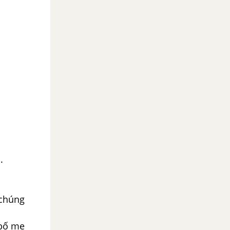
.
 chúng
 bố mẹ