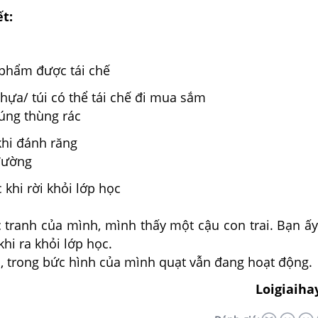
ết:
ản phẩm được tái chế
nhựa/ túi có thể tái chế đi mua sắm
vào đúng thùng rác
 khi đánh răng
ác trên đường
c khi rời khỏi lớp học
 tranh của mình, mình thấy một cậu con trai. Bạn ấ
khi ra khỏi lớp học.
, trong bức hình của mình quạt vẫn đang hoạt động.
Loigiaiha