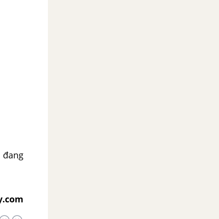
y đang
y.com