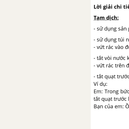
Lời giải chi ti
Tạm dịch:
- sử dụng s
- sử dụng túi 
- vứt rác 
- tắt vòi nước
- vứt r
- tắt quạt trướ
Ví dụ:
Em: Trong bức
tắt quạt trước 
Bạn của em: Ồ