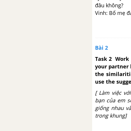
đâu không?
Vinh: Bố mẹ đ
Bài 2
Task 2 Work w
your partner 
the similarit
use the sugge
[ Làm việc vớ
bạn của em sẽ
giống nhau và
trong khung]