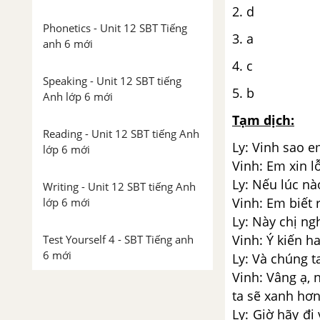
2. d
Phonetics - Unit 12 SBT Tiếng
3. a
anh 6 mới
4. c
Speaking - Unit 12 SBT tiếng
5. b
Anh lớp 6 mới
Tạm dịch:
Reading - Unit 12 SBT tiếng Anh
Ly: Vinh sao e
lớp 6 mới
Vinh: Em xin lỗ
Ly: Nếu lúc nà
Writing - Unit 12 SBT tiếng Anh
Vinh: Em biết 
lớp 6 mới
Ly: Này chị ng
Vinh: Ý kiến h
Test Yourself 4 - SBT Tiếng anh
6 mới
Ly: Và chúng t
Vinh: Vâng ạ, 
ta sẽ xanh hơn
Ly: Giờ hãy đi