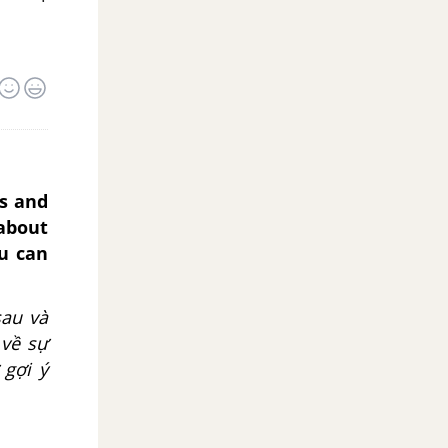
es and
 about
ou can
sau và
 về sự
 gợi ý