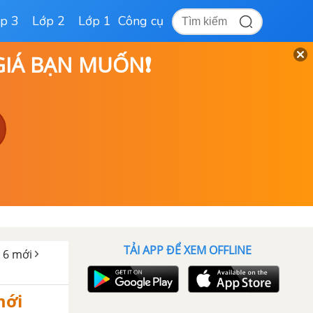
p 3
Lớp 2
Lớp 1
Công cụ
 GIÁ BẠN MUỐN❗
TẢI APP ĐỂ XEM OFFLINE
h 6 mới
mới