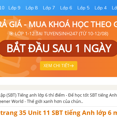
10
Lớp 9
Lớp 8
Lớp 7
Lớp 6
Lớp 5
Lớp 4
Lớ
RẢ GIÁ - MUA KHOÁ HỌC THEO
🎯 LỚP 1-12 TẠI TUYENSINH247 (TỪ 10-12/08)
BẮT ĐẦU SAU 1 NGÀY
XEM CHI TIẾT
tập (SBT) Tiếng anh lớp 6 thí điểm - Để học tốt SBT tiếng An
eener World - Thế giới xanh hơn của chún..
 trang 35 Unit 11 SBT tiếng Anh lớp 6 