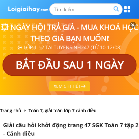
💥 NGÀY HỘI TRẢ GIÁ - MUA KHOÁ HỌC
THEO GIÁ BẠN MUỐN❗
🎯 LỚP 1-12 TẠI TUYENSINH247 (TỪ 10-12/08)
BẮT ĐẦU SAU 1 NGÀY
XEM CHI TIẾT
Trang chủ
Toán 7, giải toán lớp 7 cánh diều
Giải câu hỏi khởi động trang 47 SGK Toán 7 tập 2
- Cánh diều