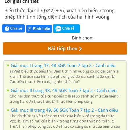
Lời giải chi tiết
Biểu thức đại số
\({x^2} + 9\) xuất hiện biến
x
trong
phép tính tính tổng diện tích của hai hình vuông.
Chia sẻ
Chia sẻ
Bình luận
Bình chọn:
Bài tiếp theo
Giải mục I trang 47, 48 SGK Toán 7 tập 2 - Cánh diều
a) Viết biểu thức biểu thị: Diện tích hình vuông có độ dài cạnh là
x cm; Thể tích của hình lập phương có độ dài cạnh là 2x cm. b)
Các biểu thức trên có dạng như thế nào?
Giải mục II trang 48, 49 SGK Toán 7 tập 2 - Cánh diều
Cho hai đơn thức của cùng biến x là a) So sánh số mũ của biến x
trong hai đơn thức trên. b) Thực hiện phép cộng
Giải mục III trang 49, 50 SGK Toán 7 tập 2 - Cánh diều
Cho đa thức a) Nêu các đơn thức của biến x có trong đa thức
P(x). b) Tìm số mũ của biến x trong từng đơn thức nói trên. c)
Thực hiện phép cộng các đơn thức có cùng số mũ của biến x sao