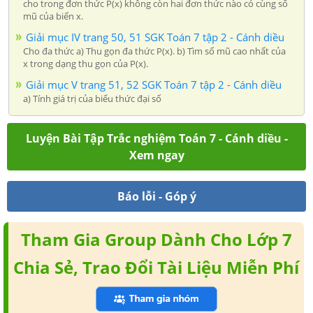
cho trong đơn thức P(x) không còn hai đơn thức nào có cùng số
mũ của biến x.
Giải mục IV trang 50, 51 SGK Toán 7 tập 2 - Cánh diều
Cho đa thức a) Thu gọn đa thức P(x). b) Tìm số mũ cao nhất của
x trong dạng thu gọn của P(x).
Giải mục V trang 51, 52 SGK Toán 7 tập 2 - Cánh diều
a) Tính giá trị của biểu thức đại số
Luyện Bài Tập Trắc nghiệm Toán 7 - Cánh diều -
Xem ngay
Báo lỗi - Góp ý
Tham Gia Group Dành Cho Lớp 7
Chia Sẻ, Trao Đổi Tài Liệu Miễn Phí