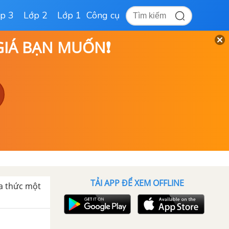
p 3
Lớp 2
Lớp 1
Công cụ
 GIÁ BẠN MUỐN❗
TẢI APP ĐỂ XEM OFFLINE
đa thức một