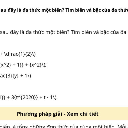
au đây là đa thức một biến? Tìm biến và bậc của đa thứ
sau đây là đa thức một biến? Tìm biến và bậc của đa 
x + \dfrac{1}{2}\)
{x^2} + 1}} + {x^2}\);
rac{3}{y} + 1\)
1}} + 3{t^{2020}} + t - 1\).
Phương pháp giải - Xem chi tiết
biến là tổng những đơn thức của cùng một biến. Mỗi