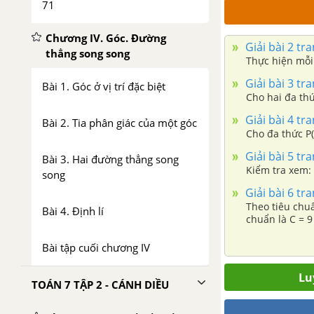
71
Chương IV. Góc. Đường
Giải bài 2 tr
thẳng song song
Thực hiện mỗi
Giải bài 3 tr
Bài 1. Góc ở vị trí đặc biệt
Cho hai đa thứ
Giải bài 4 tr
Bài 2. Tia phân giác của một góc
Cho đa thức P(x
Giải bài 5 tr
Bài 3. Hai đường thẳng song
Kiểm tra xem:
song
Giải bài 6 tr
Theo tiêu chuẩ
Bài 4. Định lí
chuẩn là C = 9 
trong đó N là 
chuẩn của một 
Bài tập cuối chương IV
tiêu chuẩn về 
Lu
TOÁN 7 TẬP 2 - CÁNH DIỀU