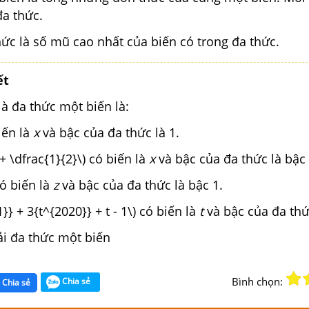
đa thức.
hức là số mũ cao nhất của biến có trong đa thức.
ết
là đa thức một biến là:
biến là
x
và bậc của đa thức là 1.
x + \dfrac{1}{2}\) có biến là
x
và bậc của đa thức là bậc 
 có biến là
z
và bậc của đa thức là bậc 1.
1}} + 3{t^{2020}} + t - 1\) có biến là
t
và bậc của đa thứ
ải đa thức một biến
Bình chọn:
Chia sẻ
Chia sẻ