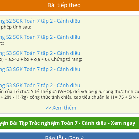
Bài tiếp theo
ang 52 SGK Toán 7 tập 2 - Cánh diều
 phép tính sau:
ang 52 SGK Toán 7 tập 2 - Cánh diều
c:
ang 53 SGK Toán 7 tập 2 - Cánh diều
) = a.x^2 + bx + c(a ≠ 0). Chứng tỏ rằng:
ang 53 SGK Toán 7 tập 2 - Cánh diều
ang 53 SGK Toán 7 tập 2 - Cánh diều
n của Tổ chức Y tế Thế giới (WHO), đối với bé giá, công thức tính c
+ 2(N - 1) (kg), công thức tính chiều cao tiêu chuẩn là H = 75 + 5(N - 
số tuổi của bé gái. (Nguồn: http://sankom.vn) a) Tính cân nặng chu
>> Xem thêm
bé gái 3 tuổi. b) Một bé gái 3 tuổi nặng 13,5 kg và cao 86 cm. Bé gá
cân nặng và chiều cao của Tổ chức Y tế Thế giới hay không?
yện Bài Tập Trắc nghiệm Toán 7 - Cánh diều - Xem ngay
Báo lỗi - Góp ý