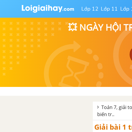
Bài 2. Cộng, trừ, nhân, chia số
hữu tỉ
Lớp 12
Lớp 11
Lớp 
Bài 3. Phép tính lũy thừa với số
💥 NGÀY HỘI T
mũ tự nhiên của một số hữu tỉ
Bài 4. Thứ tự thực hiện các phép
tính. Quy tắc dấu ngoặc
Bài 5. Biểu diễn thập phân của
một số hữu tỉ
Bài tập cuối chương I
Chương II. Số thực
Toán 7, giải t
biến tr..
Bài 1. Số vô tỉ. Căn bậc hai số
học
Giải bài 1