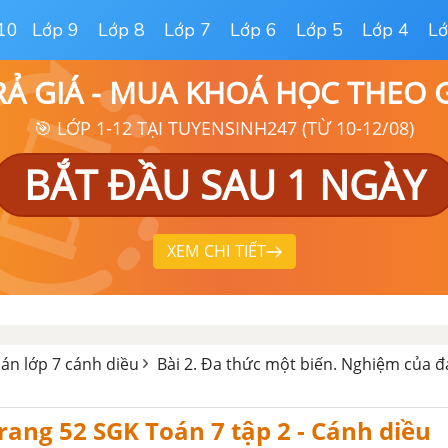
10
Lớp 9
Lớp 8
Lớp 7
Lớp 6
Lớp 5
Lớp 4
Lớ
RẢ GIÁ - MUA KHOÁ HỌC THEO
🎯 LỚP 1-12 TẠI TUYENSINH247 (TỪ 10-12/08)
BẮT ĐẦU SAU 1 NGÀY
XEM CHI TIẾT
oán lớp 7 cánh diều
Bài 2. Đa thức một biến. Nghiệm của 
 trang 52 SGK Toán 7 tập 2 - Cánh diều