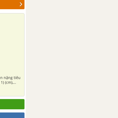
ân nặng tiêu
1) (cm),
ẩn, chiều cao
i đó có đạt