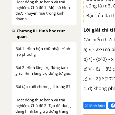
Hoạt động thực hành và trải
cũng là một 
nghiệm. Chủ đề 1: Một số hình
thức khuyến mãi trong kinh
Bậc của đa t
doanh
Lời giải chi ti
Chương III. Hình học trực
quan
Các biểu thức 
Bài 1. Hình hộp chữ nhật. Hình
a) \( - 2x\) có 
lập phương
b) \( - {x^2} - 
Bài 2. Hình lăng trụ đứng tam
e) \( - 6z + 8\)
giác. Hình lăng trụ đứng tứ giác
g) \( - 2{t^{202
Bài tập cuối chương III trang 87
c, d) không ph
Hoạt động thực hành và trải
nghiệm. Chủ đề 2: Tạo đồ dùng
Bình luận
dạng hình lăng trụ đứng trang