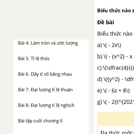
Bài 2. Tập hợp R các số thực
Biểu thức nào s
Bài 3. Giá trị tuyệt đối của một
Đề bài
số thực
Biểu thức nào 
Bài 4. Làm tròn và ước lượng
a) \( - 2x\)
b) \( - {x^2} - 
Bài 5. Tỉ lệ thức
c) \(\dfrac{4}{{
Bài 6. Dãy tỉ số bằng nhau
d) \({y^2} - \df
Bài 7. Đại lượng tỉ lệ thuận
e) \( - 6z + 8\)
g) \( - 2{t^{202
Bài 8. Đại lượng tỉ lệ nghịch
Bài tập cuối chương II
Đa thức một 