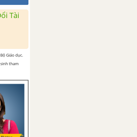
ổi Tài
Bộ Giáo dục.
 sinh tham