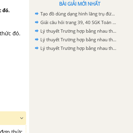
BÀI GIẢI MỚI NHẤT
c đó.
Tạo đồ dùng dạng hình lăng trụ đứng SGK Toán 7 Cánh diều tập 1
Giải câu hỏi trang 39, 40 SGK Toán 7 Cánh diều tập 2
Lý thuyết Trường hợp bằng nhau thứ ba của tam giác: góc-cạnh-góc SGK Toán 7 - Cánh diều
thức đó.
Lý thuyết Trường hợp bằng nhau thứ hai của tam giác: cạnh-góc-cạnh SGK Toán 7 - Cánh diều
Lý thuyết Trường hợp bằng nhau thứ nhất của tam giác: cạnh-cạnh-cạnh SGK Toán 7 - Cánh diều
 đơn thức