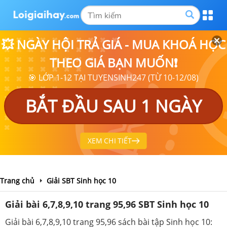
💥 NGÀY HỘI TRẢ GIÁ - MUA KHOÁ HỌC
THEO GIÁ BẠN MUỐN❗
🎯 LỚP 1-12 TẠI TUYENSINH247 (TỪ 10-12/08)
BẮT ĐẦU SAU 1 NGÀY
XEM CHI TIẾT
Trang chủ
Giải SBT Sinh học 10
Giải bài 6,7,8,9,10 trang 95,96 SBT Sinh học 10
Giải bài 6,7,8,9,10 trang 95,96 sách bài tập Sinh học 10: