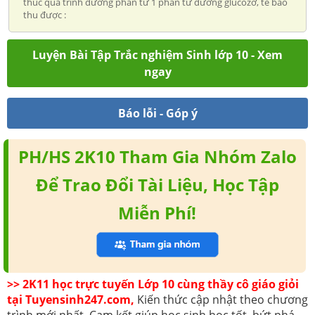
thúc quá trình đường phân từ 1 phân tử đường glucôzơ, tế bào
thu được :
Luyện Bài Tập Trắc nghiệm Sinh lớp 10 - Xem
ngay
Báo lỗi - Góp ý
PH/HS 2K10 Tham Gia Nhóm Zalo
Để Trao Đổi Tài Liệu, Học Tập
Miễn Phí!
>> 2K11 học trực tuyến Lớp 10 cùng thầy cô giáo giỏi
tại Tuyensinh247.com,
Kiến thức cập nhật theo chương
trình mới nhất. Cam kết giúp học sinh học tốt, bứt phá