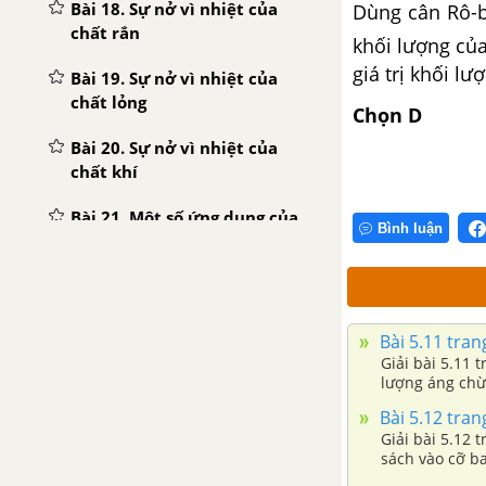
Bài 18. Sự nở vì nhiệt của
Dùng cân Rô-b
chất rắn
khối lượng của
giá trị khối l
Bài 19. Sự nở vì nhiệt của
chất lỏng
Chọn D
Bài 20. Sự nở vì nhiệt của
chất khí
Bài 21. Một số ứng dụng của
Bình luận
sự nở vì nhiệt
Bài 22. Nhiệt kế. Thang nhiệt
độ
Bài 5.11 trang
Bài 24 - 25. Sự nóng chảy và
Giải bài 5.11 t
sự đông đặc
lượng áng chừ
Bài 5.12 trang
Bài 26 - 27. Sự bay hơi và sự
Giải bài 5.12 
ngưng tụ
sách vào cỡ b