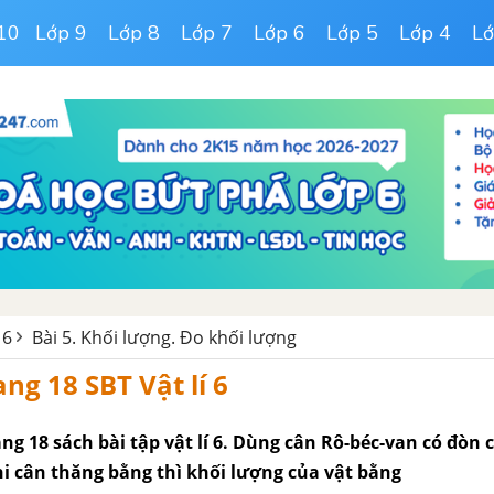
10
Lớp 9
Lớp 8
Lớp 7
Lớp 6
Lớp 5
Lớp 4
Lớ
 6
Bài 5. Khối lượng. Đo khối lượng
ang 18 SBT Vật lí 6
rang 18 sách bài tập vật lí 6. Dùng cân Rô-béc-van có đòn
hi cân thăng bằng thì khối lượng của vật bằng