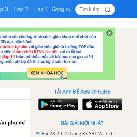
p 3
Lớp 2
Lớp 1
Công cụ
TẢI APP ĐỂ XEM OFFLINE
 cân phụ để
BÀI GIẢI MỚI NHẤT
Bài 28-29.25 trang 83 SBT Vật Lí 6