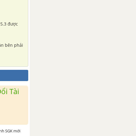
h 5.3 được
cân bên phải
ổi Tài
ình SGK mới