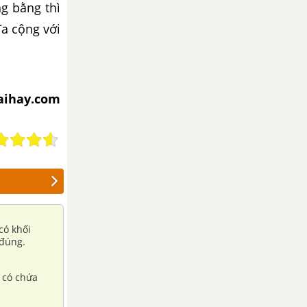
g bằng thì
ĩa cộng với
iaihay.com
 có khối
 đúng.
p có chứa