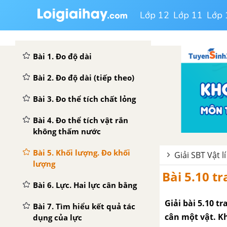
Lớp 12
Lớp 11
Lớp 
CHƯƠNG I: CƠ HỌC
Bài 1. Đo độ dài
Bài 2. Đo độ dài (tiếp theo)
Bài 3. Đo thể tích chất lỏng
Bài 4. Đo thể tích vật rắn
không thấm nước
Bài 5. Khối lượng. Đo khối
Giải SBT Vật lí
lượng
Bài 5.10 tr
Bài 6. Lực. Hai lực cân bằng
Giải bài 5.10 t
Bài 7. Tìm hiểu kết quả tác
cân một vật. K
dụng của lực