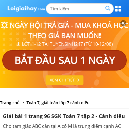
💥 NGÀY HỘI TRẢ GIÁ - MUA KHOÁ HỌC
THEO GIÁ BẠN MUỐN❗
🎯 LỚP 1-12 TẠI TUYENSINH247 (TỪ 10-12/08)
BẮT ĐẦU SAU 1 NGÀY
XEM CHI TIẾT
Trang chủ
Toán 7, giải toán lớp 7 cánh diều
Giải bài 1 trang 96 SGK Toán 7 tập 2 - Cánh diều
Cho tam giác ABC cân tại A có M là trung điểm cạnh AC