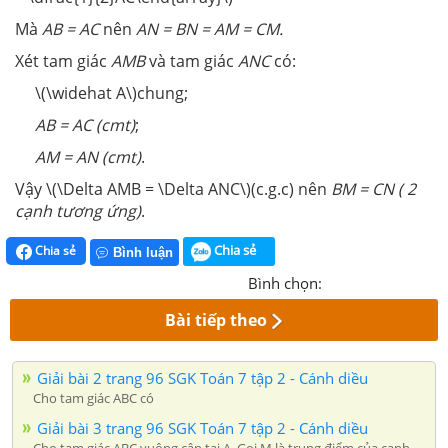
Mà
AB = AC
nên
AN = BN = AM = CM.
Xét tam giác
AMB
và tam giác
ANC
có:
\(\widehat A\)chung;
AB = AC (cmt)
;
AM = AN (cmt)
.
Vậy \(\Delta AMB = \Delta ANC\)(c.g.c) nên
BM = CN ( 2
cạnh tương ứng)
.
Chia sẻ
Chia sẻ
Bình luận
Bình chọn:
Bài tiếp theo
Giải bài 2 trang 96 SGK Toán 7 tập 2 - Cánh diều
Cho tam giác ABC có
Giải bài 3 trang 96 SGK Toán 7 tập 2 - Cánh diều
Cho tam giác ABC vuông cân tại A. Gọi M là trung điểm của cạnh