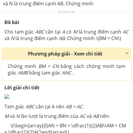
và N là trung điểm cạnh AB. Chứng minh
QUẢNG CÁO
Đề bài
Cho tam giác
ABC
cân tại
A
có
M
là trung điểm cạnh
AC
và
N
là trung điểm cạnh
AB
. Chứng minh \(BM = CN\)
Phương pháp giải - Xem chi tiết
Chứng minh
BM = CN
bằng cách chứng minh tam
giác
AMB
bằng tam giác
ANC
.
Lời giải chi tiết
Tam giác
ABC
cân tại A nên
AB = AC
.
M
và
N
lần lượt là trung điểm của
AC
và
AB
nên:
\(\begin{array}{l}AN = BN = \dfrac{1}{2}AB\\AM = CM
= \dfrac{1}{2}AC\end{array}\)