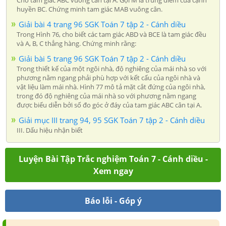
huyền BC. Chứng minh tam giác MAB vuông cân.
Giải bài 4 trang 96 SGK Toán 7 tập 2 - Cánh diều
Trong Hình 76, cho biết các tam giác ABD và BCE là tam giác đều
và A, B, C thẳng hàng. Chứng minh rằng:
Giải bài 5 trang 96 SGK Toán 7 tập 2 - Cánh diều
Trong thiết kế của một ngôi nhà, độ nghiêng của mái nhà so với
phương nằm ngang phải phù hợp với kết cấu của ngôi nhà và
vật liệu làm mái nhà. Hình 77 mô tả mặt cắt đứng của ngôi nhà,
trong đó độ nghiêng của mái nhà so với phương nằm ngang
được biểu diễn bởi số đo góc ở đáy của tam giác ABC cân tại A.
Giải mục III trang 94, 95 SGK Toán 7 tập 2 - Cánh diều
III. Dấu hiệu nhận biết
Luyện Bài Tập Trắc nghiệm Toán 7 - Cánh diều -
Xem ngay
Báo lỗi - Góp ý