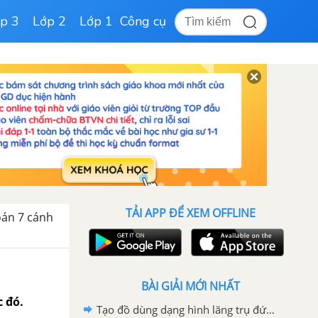
p 3
Lớp 2
Lớp 1
Công cụ
TẢI APP ĐỂ XEM OFFLINE
oán 7 cánh
BÀI GIẢI MỚI NHẤT
c đó.
Tạo đồ dùng dạng hình lăng trụ đứng SGK Toán 7 Cánh diều tập 1