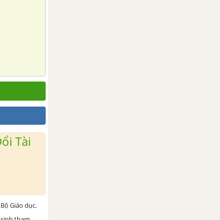
ổi Tài
Bộ Giáo dục.
 sinh tham