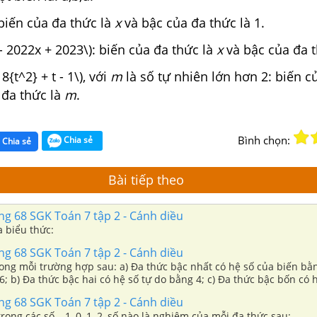
): biến của đa thức là
x
và bậc của đa thức là 1.
 - 2022x + 2023\): biến của đa thức là
x
và bậc của đa t
 8{t^2} + t - 1\), với
m
là số tự nhiên lớn hơn 2: biến c
 đa thức là
m
.
Bình chọn:
Chia sẻ
Chia sẻ
Bài tiếp theo
ang 68 SGK Toán 7 tập 2 - Cánh diều
a biểu thức:
ang 68 SGK Toán 7 tập 2 - Cánh diều
 sau: a) Đa thức bậc nhất có hệ số của biến bằng – 2 và hệ
6; b) Đa thức bậc hai có hệ số tự do bằng 4; c) Đa thức bậc bốn có 
 biến bằng 0; d) Đa thức bậc sáu trong đó tất cả hệ số của lũy thừa
ang 68 SGK Toán 7 tập 2 - Cánh diều
 0.
rong các số – 1, 0, 1, 2, số nào là nghiệm của mỗi đa thức sau: