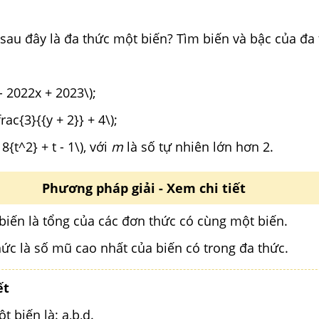
sau đây là đa thức một biến? Tìm biến và bậc của đa 
( - 7x + 5\);
- 2022x + 2023\);
3} - \dfrac{3}{{y + 2}} + 4\);
 8{t^2} + t - 1\), với
m
là số tự nhiên lớn hơn 2.
Phương pháp giải - Xem chi tiết
biến là tổng của các đơn thức có cùng một biến.
hức là số mũ cao nhất của biến có trong đa thức.
ết
t biến là: a,b,d.