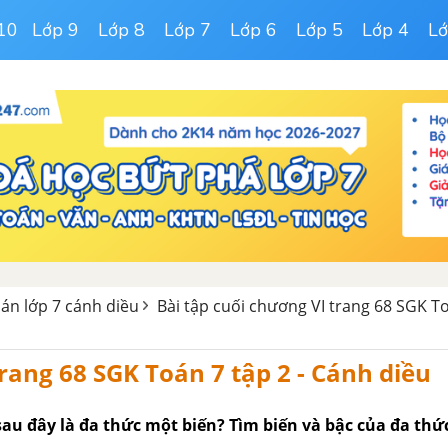
10
Lớp 9
Lớp 8
Lớp 7
Lớp 6
Lớp 5
Lớp 4
Lớ
oán lớp 7 cánh diều
Bài tập cuối chương VI trang 68 SGK T
 trang 68 SGK Toán 7 tập 2 - Cánh diều
au đây là đa thức một biến? Tìm biến và bậc của đa thứ