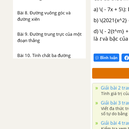
a) \( - 7x + 5\
Bài 8. Đường vuông góc và
đường xiên
b) \(2021{x^2}
d) \( - 2{t^m} +
Bài 9. Đường trung trực của một
là
t
và bậc của
đoạn thẳng
Bài 10. Tính chất ba đường
Bình luận
trung tuyến của tam giác
Bài 11. Tính chất ba đường
phân giác của tam giác
Giải bài 2 tr
Tính giá trị củ
Bài 12. Tính chất ba đường
Giải bài 3 tr
trung trực của tam giác
Viết đa thức trong mỗi trường hợp
số tự do bằng 
thừa bậc 3 của
Bài 13. Tính chất ba đường cao
Giải bài 4 tr
biến đều bằng
của tam giác
Kiểm tra xem t