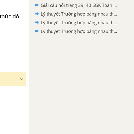
Giải câu hỏi trang 39, 40 SGK Toán 7 Cánh diều tập 2
Lý thuyết Trường hợp bằng nhau thứ ba của tam giác: góc-cạnh-góc SGK Toán 7 - Cánh diều
thức đó.
Lý thuyết Trường hợp bằng nhau thứ hai của tam giác: cạnh-góc-cạnh SGK Toán 7 - Cánh diều
Lý thuyết Trường hợp bằng nhau thứ nhất của tam giác: cạnh-cạnh-cạnh SGK Toán 7 - Cánh diều