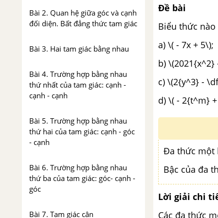
Đề bài
Bài 2. Quan hệ giữa góc và cạnh
đối diện. Bất đẳng thức tam giác
Biểu thức nào 
a) \
Bài 3. Hai tam giác bằng nhau
b) \(2021{x^2} 
Bài 4. Trường hợp bằng nhau
c) \(2{y^
thứ nhất của tam giác: cạnh -
cạnh - cạnh
d) \( - 2{t^m} +
Bài 5. Trường hợp bằng nhau
thứ hai của tam giác: cạnh - góc
- cạnh
Đa thức một 
Bài 6. Trường hợp bằng nhau
Bậc của đa t
thứ ba của tam giác: góc- cạnh -
góc
Lời giải chi ti
Các đa thức mộ
Bài 7. Tam giác cân