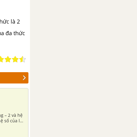
hức là 2
ủa đa thức
hệ số của lũy
 bậc lẻ của