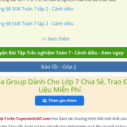
ang 68 SGK Toán 7 tập 2 - Cánh diều
ang 68 SGK Toán 7 tập 2 - Cánh diều
>> Xem thêm
yện Bài Tập Trắc nghiệm Toán 7 - Cánh diều - Xem ngay
Báo lỗi - Góp ý
a Group Dành Cho Lớp 7 Chia Sẻ, Trao Đ
Liệu Miễn Phí
lớp 7 trên Tuyensinh247.com
Học bám sát chương trình SGK mới nhất của 
h lớp 7 học tốt, hoàn trả học phí nếu học không hiệu quả. Phụ huynh và học