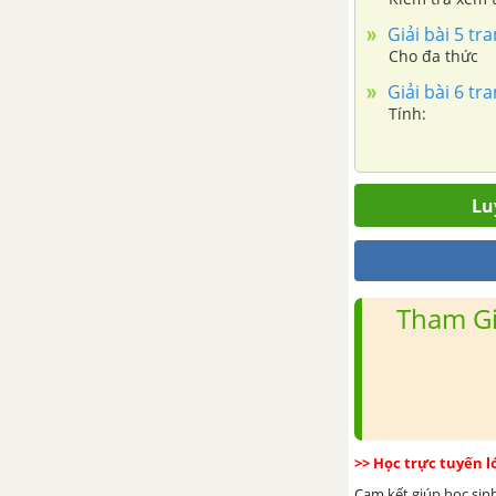
Giải bài 5 tr
Bài tập cuối chương VII
Cho đa thức
Giải bài 6 tr
Tính:
Lu
Tham Gi
>> Học trực tuyến 
Cam kết giúp học sin