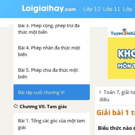
Bài 2. Đa thức một biến.
Lớp 12
Lớp 11
Lớp 
Nghiệm của đa thức một biến
Bài 3. Phép cộng, phép trừ đa
thức một biến
Bài 4. Phép nhân đa thức một
biến
Bài 5. Phép chia đa thức một
biến
Toán 7, giải t
Bài tập cuối chương VI
diều
Chương VII. Tam giác
Giải bài 1
Bài 1. Tổng các góc của một tam
giác
Biểu thức nào s