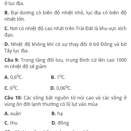
ở lục địa.
B.
Đại dương có biên độ nhiệt nhỏ, lục địa có biên độ
nhiệt lớn.
C.
Nơi có nhiệt độ cao nhất trên Trái Đất là khu vực xích
đạo.
D.
Nhiệt độ không khí có sự thay đổi ở bờ Đông và bờ
Tây lục địa.
Câu 9:
Trong tầng đối lưu, trung b́ình cứ lên cao 1000
m nhiệt độ sẽ giảm
0
0
A.
0,6
C.
B.
1
C.
0
0
C.
6
C.
D.
0,06
C.
Câu 10:
Các sông bắt nguồn từ núi cao và các sông ở
vùng ôn đới lạnh thường có lũ lụt vào mùa
A.
xuân
B.
hạ
C.
thu
D.
đông