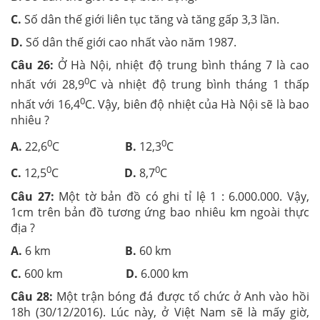
C.
Số dân thế giới liên tục tăng và tăng gấp 3,3 lần.
D.
Số dân thế giới cao nhất vào năm 1987.
Câu 26:
Ở Hà Nội, nhiệt độ trung bình tháng 7 là cao
0
nhất với 28,9
C và nhiệt độ trung bình tháng 1 thấp
0
nhất với 16,4
C. Vậy, biên độ nhiệt của Hà Nội sẽ là bao
nhiêu ?
0
0
A.
22,6
C
B.
12,3
C
0
0
C.
12,5
C
D.
8,7
C
Câu 27:
Một tờ bản đồ có ghi tỉ lệ 1 : 6.000.000. Vậy,
1cm trên bản đồ tương ứng bao nhiêu km ngoài thực
địa ?
A.
6 km
B.
60 km
C.
600 km
D.
6.000 km
Câu 28:
Một trận bóng đá được tổ chức ở Anh vào hồi
18h (30/12/2016). Lúc này, ở Việt Nam sẽ là mấy giờ,