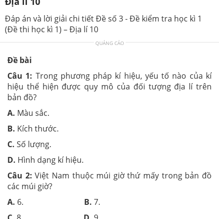
Địa lí 10
Đáp án và lời giải chi tiết Đề số 3 - Đề kiểm tra học kì 1
(Đề thi học kì 1) – Địa lí 10
QUẢNG CÁO
Đề bài
Câu 1:
Trong phương pháp kí hiệu, yếu tố nào của kí
hiệu thể hiện được quy mô của đối tượng địa lí trên
bản đồ?
A.
Màu sắc.
B.
Kích thước.
C.
Số lượng.
D.
Hình dạng kí hiệu.
Câu 2:
Việt Nam thuộc múi giờ thứ mấy trong bản đồ
các múi giờ?
A.
6.
B.
7.
C.
8.
D.
9.