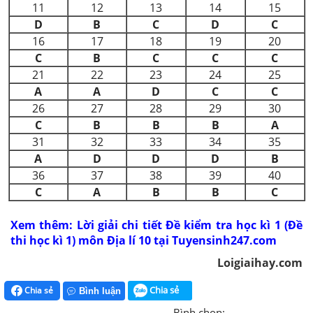
11
12
13
14
15
D
B
C
D
C
16
17
18
19
20
C
B
C
C
C
21
22
23
24
25
A
A
D
C
C
26
27
28
29
30
C
B
B
B
A
31
32
33
34
35
A
D
D
D
B
36
37
38
39
40
C
A
B
B
C
Xem thêm: Lời giải chi tiết Đề kiểm tra học kì 1 (Đề
thi học kì 1) môn Địa lí 10 tại Tuyensinh247.com
Loigiaihay.com
Chia sẻ
Chia sẻ
Bình luận
Bình chọn: