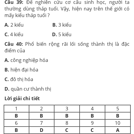
Câu 39:
Để nghiên cứu cơ cấu sinh học, người ta
thường dùng tháp tuổi. Vậy, hiện nay trên thế giới có
mấy kiểu tháp tuổi ?
A.
2 kiểu
B.
3 kiểu
C.
4 kiểu
D.
5 kiểu
Câu 40:
Phổ biến rộng rãi lối sống thành thị là đặc
điểm của
A.
công nghiệp hóa
B.
hiện đại hóa
C.
đô thị hóa
D.
quần cư thành thị
Lời giải chi tiết
1
2
3
4
5
B
B
B
B
B
6
7
8
9
10
B
D
C
C
A