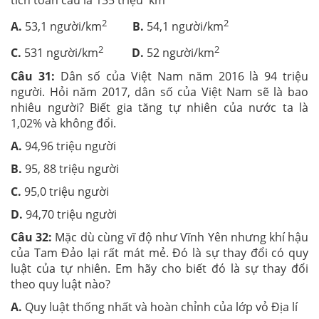
tích toàn cầu là 135 triệu km
2
2
A.
53,1 người/km
B.
54,1 người/km
2
2
C.
531 người/km
D.
52 người/km
Câu 31:
Dân số của Việt Nam năm 2016 là 94 triệu
người. Hỏi năm 2017, dân số của Việt Nam sẽ là bao
nhiêu người? Biết gia tăng tự nhiên của nước ta là
1,02% và không đổi.
A.
94,96 triệu người
B.
95, 88 triệu người
C.
95,0 triệu người
D.
94,70 triệu người
Câu 32:
Mặc dù cùng vĩ độ như Vĩnh Yên nhưng khí hậu
của Tam Đảo lại rất mát mẻ. Đó là sự thay đổi có quy
luật của tự nhiên. Em hãy cho biết đó là sự thay đổi
theo quy luật nào?
A.
Quy luật thống nhất và hoàn chỉnh của lớp vỏ Địa lí