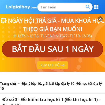
💥 NGÀY HỘI TRẢ GIÁ - MUA KHOÁ HỌC
THEO GIÁ BẠN MUỐN❗
🎯 LỚP 1-12 TẠI TUYENSINH247 (TỪ 10-12/08)
BẮT ĐẦU SAU 1 NGÀY
XEM CHI TIẾT
Trang chủ
Địa lý lớp 10, giải bài tập địa lý 10- Để học tốt địa lý
10
Đề số 3 - Đề kiểm tra học kì 1 (Đề thi học kì 1) –