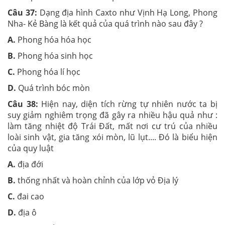
Câu 37:
Dạng địa hình Caxto như Vịnh Hạ Long, Phong
Nha- Kẻ Bàng là kết quả của quá trình nào sau đây ?
A.
Phong hóa hóa học
B.
Phong hóa sinh học
C.
Phong hóa lí học
D.
Quá trình bóc mòn
Câu 38:
Hiện nay, diện tích rừng tự nhiên nước ta bị
suy giảm nghiêm trọng đã gây ra nhiều hậu quả như :
làm tăng nhiệt độ Trái Đất, mất nơi cư trú của nhiều
loài sinh vật, gia tăng xói mòn, lũ lụt.... Đó là biểu hiện
của quy luật
A.
địa đới
B.
thống nhất và hoàn chỉnh của lớp vỏ Địa lý
C.
đai cao
D.
địa ô