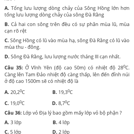
A.
Tổng lưu lượng dòng chảy của Sông Hồng lớn hơn
tổng lưu lượng dòng chảy của sông Đà Rằng
B.
Cả hai con sông trên đều có sự phân mùa lũ, mùa
cạn rõ rệt
C.
Sông Hồng có lũ vào mùa hạ, sông Đà Rằng có lũ vào
mùa thu - đông.
D.
Sông Đà Rằng, lưu lượng nước tháng III cạn nhất.
0
Câu 35:
Ở Vĩnh Yên (độ cao 50m) có nhiệt độ 28
C.
Càng lên Tam Đảo nhiệt độ càng thấp, lên đến đỉnh núi
ở độ cao 1500m sẽ có nhiệt độ là
0
0
A.
20,2
C
B.
19,3
C
0
0
C.
19,0
C
D.
8,7
C
Câu 36:
Lớp vỏ Địa lý bao gồm mấy lớp vỏ bộ phận ?
A.
3 lớp
B.
4 lớp
C.
5 lớp
D.
2 lớp