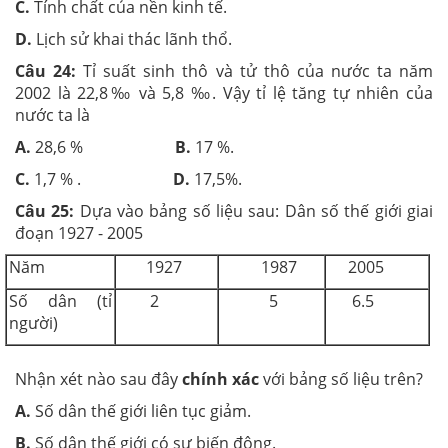
C.
Tính chất của nền kinh tế.
D.
Lịch sử khai thác lãnh thổ.
Câu 24:
Tỉ suất sinh thô và tử thô của nước ta năm
2002 là 22,8‰ và 5,8 ‰. Vậy tỉ lệ tăng tự nhiên của
nước ta là
A.
28,6 %
B.
17 %.
C.
1,7 % .
D.
17,5%.
Câu 25:
Dựa vào bảng số liệu sau: Dân số thế giới giai
đoạn 1927 - 2005
Năm
1927
1987
2005
Số dân (tỉ
2
5
6.5
người)
Nhận xét nào sau đây
chính xác
với bảng số liệu trên?
A.
Số dân thế giới liên tục giảm.
B.
Số dân thế giới có sự biến động.