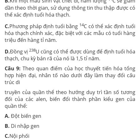
B.
Khi một mẫu sinh vật chết đi, hàm lượng
C sẽ giảm
dần theo thời gian, sử dụng thông tin thu thập được có
thể xác định tuổi hóa thạch.
14
C.
Phương pháp định tuổi bằng
C có thể xác định tuổi
hóa thạch chính xác, đặc biệt với các mẫu có tuổi hàng
triệu đến hàng tỉ năm.
238
D.
Đồng vị
U cũng có thể được dùng để định tuổi hóa
thạch, chu kỳ bán rã của nó là 1,5 tỉ năm.
Câu 9:
Theo quan điểm của học thuyết tiến hóa tổng
hợp hiện đại, nhân tố nào dưới đây làm thay đổi cấu
trúc di
truyền của quần thể theo hướng duy trì tần số tương
đối của các alen, biến đổi thành phần kiểu gen của
quần thể:
A.
Đột biến gen
B.
Di nhập gen
C.
Nội phối