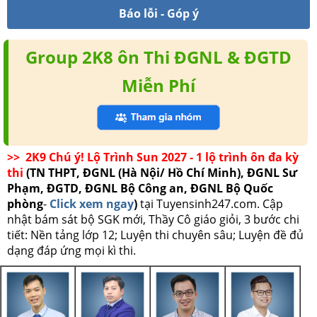
Báo lỗi - Góp ý
Group 2K8 ôn Thi ĐGNL & ĐGTD
Miễn Phí
>> 2K9 Chú ý! Lộ Trình Sun 2027 - 1 lộ trình ôn đa kỳ
thi
(TN THPT, ĐGNL (Hà Nội/ Hồ Chí Minh), ĐGNL Sư
Phạm, ĐGTD, ĐGNL Bộ Công an, ĐGNL Bộ Quốc
phòng
-
Click xem ngay
)
tại Tuyensinh247.com.
Cập
nhật bám sát bộ SGK mới, Thầy Cô giáo giỏi, 3 bước chi
tiết: Nền tảng lớp 12; Luyện thi chuyên sâu; Luyện đề đủ
dạng đáp ứng mọi kì thi.