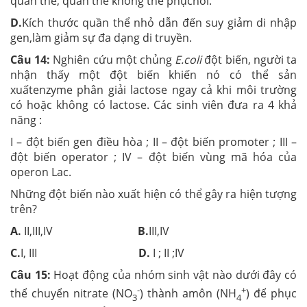
quần thể, quần thể không thể phụchồi.
D.
Kích thước quần thể nhỏ dẫn đến suy giảm di nhập
gen,làm giảm sự đa dạng di truyền.
Câu 14:
Nghiên cứu một chủng
E.coli
đột biến, người ta
nhận thấy một đột biến khiến nó có thể sản
xuấtenzyme phân giải lactose ngay cả khi môi trường
có hoặc không có lactose. Các sinh viên đưa ra 4 khả
năng :
I – đột biến gen điều hòa ; II – đột biến promoter ; III –
đột biến operator ; IV – đột biến vùng mã hóa của
operon Lac.
Những đột biến nào xuất hiện có thể gây ra hiện tượng
trên?
A.
II,III,IV
B.
III,IV
C.
I, III
D.
I ; II ;IV
Câu 15:
Hoạt động của nhóm sinh vật nào dưới đây có
-
+
thể chuyển nitrate (NO
) thành amôn (NH
) để phục
3
4