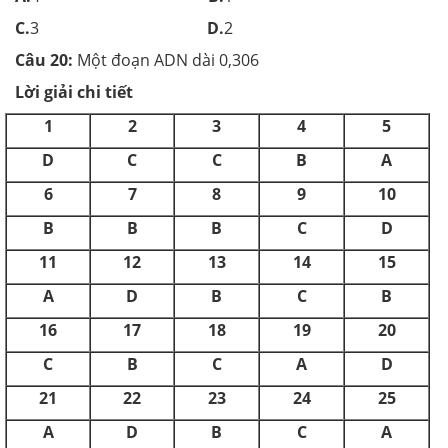
C.
3
D.
2
Câu 20:
Một đoạn ADN dài 0,306
Lời giải chi tiết
1
2
3
4
5
D
C
C
B
A
6
7
8
9
10
B
B
B
C
D
11
12
13
14
15
A
D
B
C
B
16
17
18
19
20
C
B
C
A
D
21
22
23
24
25
A
D
B
C
A