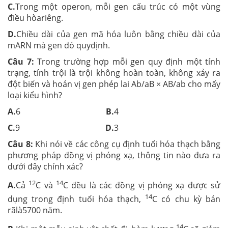
C.
Trong một operon, mỗi gen cấu trúc có một vùng
điều hòariêng.
D.
Chiều dài của gen mã hóa luôn bằng chiều dài của
mARN mà gen đó quyđịnh.
Câu 7:
Trong trường hợp mỗi gen quy định một tính
trạng, tính trội là trội không hoàn toàn, không xảy ra
đột biến và hoán vị gen phép lai Ab/aB × AB/ab cho mấy
loại kiểu hình?
A.
6
B.
4
C.
9
D.
3
Câu 8:
Khi nói về các công cụ định tuổi hóa thạch bằng
phương pháp đồng vị phóng xạ, thông tin nào đưa ra
dưới đây chính xác?
12
14
A.
Cả
C và
C đều là các đồng vị phóng xạ được sử
14
dụng trong định tuổi hóa thạch,
C có chu kỳ bán
rãlà5700 năm.
14