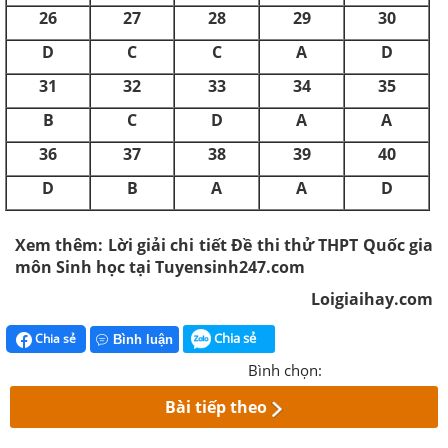
26
27
28
29
30
D
C
C
A
D
31
32
33
34
35
B
C
D
A
A
36
37
38
39
40
D
B
A
A
D
Xem thêm: Lời giải chi tiết Đề thi thử THPT Quốc gia
môn Sinh học tại Tuyensinh247.com
Loigiaihay.com
Chia sẻ
Chia sẻ
Bình luận
Bình chọn:
Bài tiếp theo