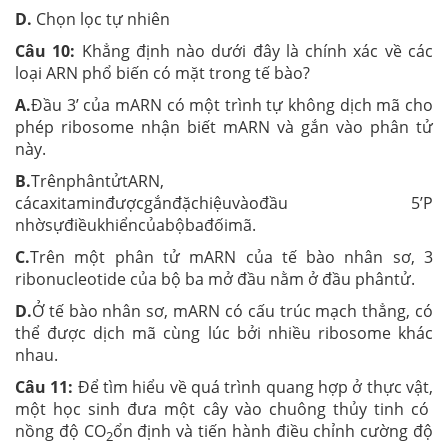
D.
Chọn lọc tự nhiên
Câu 10:
Khẳng định nào dưới đây là chính xác về các
loại ARN phổ biến có mặt trong tế bào?
A.
Đầu 3’ của mARN có một trình tự không dịch mã cho
phép ribosome nhận biết mARN và gắn vào phân tử
này.
B.
TrênphântửtARN,
cácaxitaminđượcgắnđặchiệuvàođầu 5’P
nhờsựđiềukhiểncủabộbađốimã.
C.
Trên một phân tử mARN của tế bào nhân sơ, 3
ribonucleotide của bộ ba mở đầu nằm ở đầu phântử.
D.
Ở tế bào nhân sơ, mARN có cấu trúc mạch thẳng, có
thể được dịch mã cùng lúc bởi nhiều ribosome khác
nhau.
Câu 11:
Để tìm hiểu về quá trình quang hợp ở thực vật,
một học sinh đưa một cây vào chuông thủy tinh có
nồng độ CO
ổn định và tiến hành điều chỉnh cường độ
2