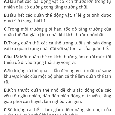
A.
Hầu hết các loài động vật có kích thước lớn trong tự
nhiên đều có đường cong tăng trưởng chữJ.
B.
Hầu hết các quần thể động vật, tỉ lệ giới tính được
duy trì ở trạng thái1:1.
C.
Trong môi trường giới hạn, tốc độ tăng trưởng của
quần thể đạt giá trị lớn nhất khi kích thước nhỏnhất.
D.
Trong quần thể, các cá thể trong tuổi sinh sản đóng
vai trò quan trọng nhất đối với sự tồn tại của quầnthể.
Câu 13:
Một quần thể có kích thước giảm dưới mức tối
thiểu dễ đi vào trạng thái suy vong vì:
A.
Số lượng cá thể quá ít dẫn đến nguy cơ xuất cư sang
khu vực khác của một bộ phận cá thể làm quần thể tan
rã.
B.
Kích thước quần thể nhỏ dễ chịu tác động của các
yếu tố ngẫu nhiên, dẫn đến biến động di truyền, tăng
giao phối cận huyết, làm nghèo vốn gen.
C.
Số lượng cá thể ít làm giảm tiềm năng sinh học của