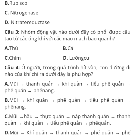
B.
Rubisco
C.
Nitrogenase
D.
Nitratereductase
Câu 3:
Nhóm động vật nào dưới đây có phổi được cấu
tạo từ các ống khí với các mao mạch bao quanh?
A.
Thú
B.
Cá
C.
Chim
D.
Lưỡngcư
Câu 4:
Ở người, trong quá trình hít vào, con đường đi
nào của khí chỉ ra dưới đây là phù hợp?
A.
Mũi → thanh quản → khí quản → tiểu phế quản →
phế quản → phếnang.
B.
Mũi → khí quản → phế quản → tiểu phế quản →
phếnang.
C.
Mũi →hầu → thực quản → nắp thanh quản → thanh
quản → khí quản → tiểu phế quản → phếquản.
D.
Mũi → Khí quản → thanh quản → phế quản → phế