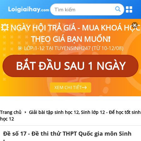
💥 NGÀY HỘI TRẢ GIÁ - MUA KHOÁ HỌC
THEO GIÁ BẠN MUỐN❗
🎯 LỚP 1-12 TẠI TUYENSINH247 (TỪ 10-12/08)
BẮT ĐẦU SAU 1 NGÀY
XEM CHI TIẾT
Trang chủ
Giải bài tập sinh học 12, Sinh lớp 12 - Để học tốt sinh
học 12
Đề số 17 - Đề thi thử THPT Quốc gia môn Sinh