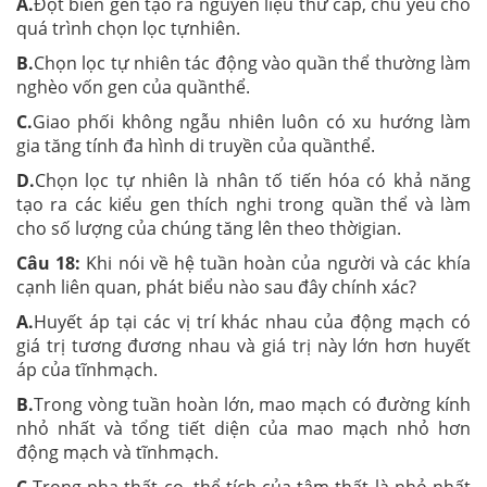
A.
Đột biến gen tạo ra nguyên liệu thứ cấp, chủ yếu cho
quá trình chọn lọc tựnhiên.
B.
Chọn lọc tự nhiên tác động vào quần thể thường làm
nghèo vốn gen của quầnthể.
C.
Giao phối không ngẫu nhiên luôn có xu hướng làm
gia tăng tính đa hình di truyền của quầnthể.
D.
Chọn lọc tự nhiên là nhân tố tiến hóa có khả năng
tạo ra các kiểu gen thích nghi trong quần thể và làm
cho số lượng của chúng tăng lên theo thờigian.
Câu 18:
Khi nói về hệ tuần hoàn của người và các khía
cạnh liên quan, phát biểu nào sau đây chính xác?
A.
Huyết áp tại các vị trí khác nhau của động mạch có
giá trị tương đương nhau và giá trị này lớn hơn huyết
áp của tĩnhmạch.
B.
Trong vòng tuần hoàn lớn, mao mạch có đường kính
nhỏ nhất và tổng tiết diện của mao mạch nhỏ hơn
động mạch và tĩnhmạch.