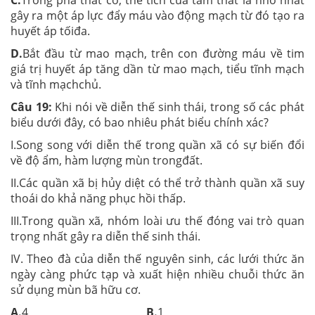
C.
Trong pha thất co, thể tích của tâm thất là nhỏ nhất
gây ra một áp lực đẩy máu vào động mạch từ đó tạo ra
huyết áp tốiđa.
D.
Bắt đầu từ mao mạch, trên con đường máu về tim
giá trị huyết áp tăng dần từ mao mạch, tiểu tĩnh mạch
và tĩnh mạchchủ.
Câu 19:
Khi nói về diễn thế sinh thái, trong số các phát
biểu dưới đây, có bao nhiêu phát biểu chính xác?
I.Song song với diễn thế trong quần xã có sự biến đổi
về độ ẩm, hàm lượng mùn trongđất.
II.Các quần xã bị hủy diệt có thể trở thành quần xã suy
thoái do khả năng phục hồi thấp.
III.Trong quần xã, nhóm loài ưu thế đóng vai trò quan
trọng nhất gây ra diễn thế sinh thái.
IV. Theo đà của diễn thế nguyên sinh, các lưới thức ăn
ngày càng phức tạp và xuất hiện nhiều chuỗi thức ăn
sử dụng mùn bã hữu cơ.
A.
4
B.
1