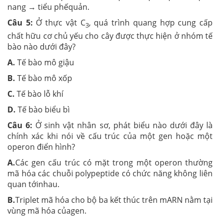
nang → tiểu phếquản.
Câu 5:
Ở thực vật C
, quá trình quang hợp cung cấp
3
chất hữu cơ chủ yếu cho cây được thực hiện ở nhóm tế
bào nào dưới đây?
A.
Tế bào mô giậu
B.
Tế bào mô xốp
C.
Tế bào lỗ khí
D.
Tế bào biểu bì
Câu 6:
Ở sinh vật nhân sơ, phát biểu nào dưới đây là
chính xác khi nói về cấu trúc của một gen hoặc một
operon điển hình?
A.
Các gen cấu trúc có mặt trong một operon thường
mã hóa các chuỗi polypeptide có chức năng không liên
quan tớinhau.
B.
Triplet mã hóa cho bộ ba kết thúc trên mARN nằm tại
vùng mã hóa củagen.