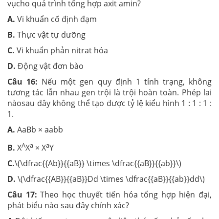
vụcho quá trình tổng hợp axit amin?
A.
Vi khuẩn cố định đạm
B.
Thực vật tự dưỡng
C.
Vi khuẩn phản nitrat hóa
D.
Động vật đơn bào
Câu 16:
Nếu một gen quy định 1 tính trạng, không
tương tác lẫn nhau gen trội là trội hoàn toàn. Phép lai
nàosau đây không thể tạo được tỷ lệ kiểu hình 1 : 1 : 1 :
1.
A.
AaBb × aabb
A
a
a
B.
X
X
× X
Y
C.
\(\dfrac{{Ab}}{{aB}} \times \dfrac{{aB}}{{ab}}\)
D.
\(\dfrac{{AB}}{{aB}}Dd \times \dfrac{{aB}}{{ab}}dd\)
Câu 17:
Theo học thuyết tiến hóa tổng hợp hiện đại,
phát biểu nào sau đây chính xác?