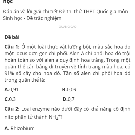
học
Đáp án và lời giải chi tiết Đề thi thử THPT Quốc gia môn
Sinh học - Đề trắc nghiệm
QUẢNG CÁO
Đề bài
Câu 1:
Ở một loài thực vật lưỡng bội, màu sắc hoa do
một locus đơn gen chi phối. Alen A chi phối hoa đỏ trội
hoàn toàn so với alen a quy định hoa trắng. Trong một
quần thể cân bằng di truyền về tính trạng màu hoa, có
91% số cây cho hoa đỏ. Tần số alen chi phối hoa đỏ
trong quần thể là:
A.
0,91
B.
0,09
C.
0,3
D.
0,7
Câu 2:
Loại enzyme nào dưới đây có khả năng cố định
+
nitơ phân tử thành NH
?
4
A.
Rhizobium