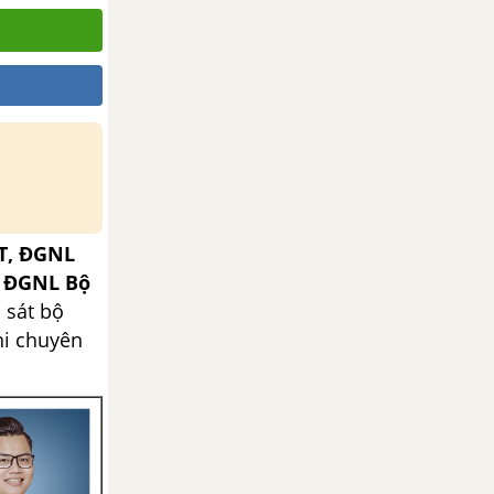
T, ĐGNL
, ĐGNL Bộ
 sát bộ
hi chuyên