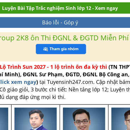
Luyện Bài Tập Trắc nghiệm Sinh lớp 12 - Xem ngay
Báo lỗi - Góp ý
roup 2K8 ôn Thi ĐGNL & ĐGTD Miễn Phí
Lộ Trình Sun 2027 - 1 lộ trình ôn đa kỳ thi
(TN THP
hí Minh), ĐGNL Sư Phạm, ĐGTD, ĐGNL Bộ Công an
lick xem ngay
)
tại Tuyensinh247.com.
Cập nhật bám
ô giáo giỏi, 3 bước chi tiết: Nền tảng lớp 12; Luyện t
đủ dạng đáp ứng mọi kì thi.