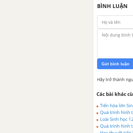
BÌNH LUẬN
Nhiễm sắc thể và đột biến cấu
trúc nhiễm sắc thể
Nhiễm sắc thể
Đột biến cấu trúc nhiễm sắc thể
Gửi bình luận
Câu hỏi thảo luận số 1 trang 24
SGK Sinh 12
Hãy trở thành ngư
Câu hỏi thảo luận số 2 trang 26
Các bài khác c
SGK Sinh 12
Tiến hóa lớn Si
Bài 1 trang 26 SGK Sinh 12
Quá trình hình t
Loài Sinh học 1
Bài 2 trang 26 SGK Sinh 12
Quá trình hình 
Học thuyết tiến