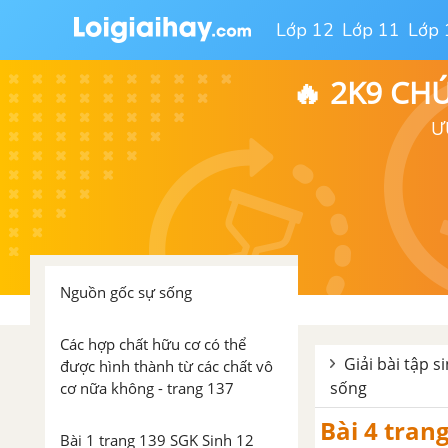
Lớp 12
Lớp 11
Lớp 
Tiến hóa lớn
🔥 2K9 CH
Bài 1 trang 135 SGK Sinh 12
Ư
Bài 2 trang 135 SGK Sinh 12
Bài 3 trang 135 SGK Sinh 12
Bài 32. Nguồn gốc sự sống
Nguồn gốc sự sống
Các hợp chất hữu cơ có thể
Giải bài tập s
được hình thành từ các chất vô
sống
cơ nữa không - trang 137
Bài 4 tran
Bài 1 trang 139 SGK Sinh 12