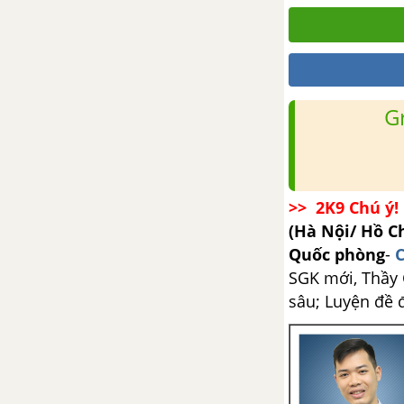
Câu 3 trang 18 SGK Sinh 12
Câu 4 trang 18 SGK Sinh 12
Bài 4. Đột biến gen
G
Đột biến gen
Khái quát chung về đột biến gen
>> 2K9 Chú ý! 
(Hà Nội/ Hồ C
Các dạng đột biến
Quốc phòng
-
C
SGK mới, Thầy C
Nguyên nhân và cơ chế đột biến
sâu; Luyện đề 
gen
Vai trò và sự biểu hiện của đột
biến gen