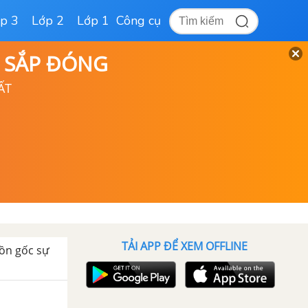
p 3
Lớp 2
Lớp 1
Công cụ
D SẮP ĐÓNG
ẤT
TẢI APP ĐỂ XEM OFFLINE
ồn gốc sự