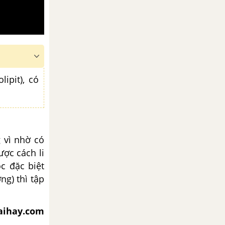
ipit), có
g vì nhờ có
ợc cách li
c đặc biệt
ng) thì tập
iaihay.com