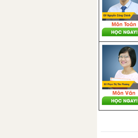
Câu hỏi thảo luận số 1 trang 19
SGK Sinh 12
Câu hỏi thảo luận số 2 trang 21
SGK Sinh 12
Bài 1 trang 22 SGK Sinh 12
Bài 2 trang 22 SGK Sinh học 12
Bài 3 trang 22 SGK Sinh 12
Bài 4 trang 22 SGK Sinh 12
Bài 5 trang 22 SGK Sinh 12
Bài 5. Nhiễm sắc thể và đột
biến cấu trúc nhiễm sắc thể