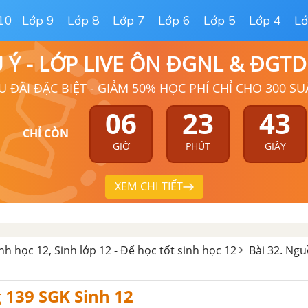
10
Lớp 9
Lớp 8
Lớp 7
Lớp 6
Lớp 5
Lớp 4
Lớ
Ú Ý - LỚP LIVE ÔN ĐGNL & ĐGT
U ĐÃI ĐẶC BIỆT - GIẢM 50% HỌC PHÍ CHỈ CHO 300 SU
06
23
42
CHỈ CÒN
GIỜ
PHÚT
GIÂY
XEM CHI TIẾT
inh học 12, Sinh lớp 12 - Để học tốt sinh học 12
Bài 32. Ngu
g 139 SGK Sinh 12