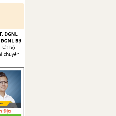
T, ĐGNL
, ĐGNL Bộ
 sát bộ
hi chuyên