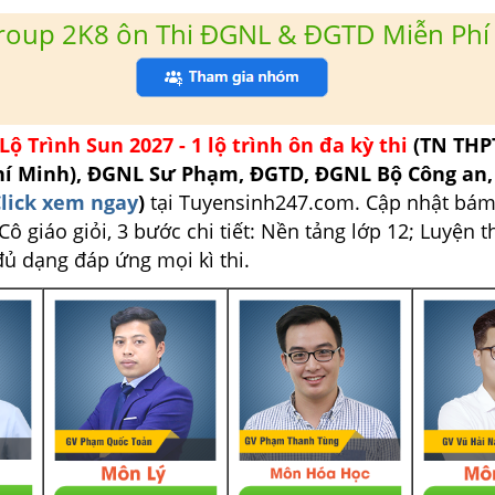
roup 2K8 ôn Thi ĐGNL & ĐGTD Miễn Phí
Lộ Trình Sun 2027 - 1 lộ trình ôn đa kỳ thi
(TN THP
hí Minh), ĐGNL Sư Phạm, ĐGTD, ĐGNL Bộ Công an
lick xem ngay
)
tại Tuyensinh247.com.
Cập nhật bám
ô giáo giỏi, 3 bước chi tiết: Nền tảng lớp 12; Luyện t
đủ dạng đáp ứng mọi kì thi.