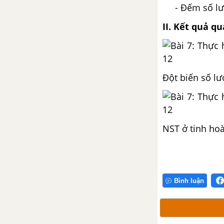
Nguyên nhân và hiệu quả của
- Đếm số lượn
việc phát tán cá thể động vật ra
khỏi đàn là gì - trang 159
II. Kết quả q
Bài 1 trang 159, 160 Sinh 12
Bài 2 trang 160 SGK Sinh 12
Đột biến số lư
Bài 3 trang 160 SGK Sinh 12
Bài 37. Các đặc trưng cơ bản
NST ở tinh ho
của quần thể sinh vật
Các đặc trưng cơ bản của quần
thể sinh vật
Bình luận
Điền tiếp vào cột bên phải bảng
37.1 về các nhân tố ảnh hưởng
tới tỉ lệ giới tính của quần thể -