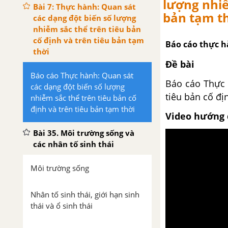
lượng nhiễ
Bài 7: Thực hành: Quan sát
bản tạm t
các dạng đột biến số lượng
nhiễm sắc thể trên tiêu bản
cố định và trên tiêu bản tạm
Báo cáo thực h
thời
Đề bài
Báo cáo Thực hành: Quan sát
Báo cáo Thực 
các dạng đột biến số lượng
tiêu bản cố đị
nhiễm sắc thể trên tiêu bản cố
định và trên tiêu bản tạm thời
Video hướng 
Bài 35. Môi trường sống và
các nhân tố sinh thái
Môi trường sống
Nhân tố sinh thái, giới hạn sinh
thái và ổ sinh thái