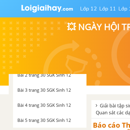
Đột biến đa bội và thể đa bội
Lớp 12
Lớp 11
Lớp 
Đặc điểm của thể đa bội
💥 NGÀY HỘI T
Câu hỏi thảo luận số 1 trang 30
SGK Sinh 12
Bài 1 trang 30 SGK Sinh 12
Bài 2 trang 30 SGK Sinh 12
Bài 3 trang 30 SGK Sinh 12
Bài 4 trang 30 SGK Sinh 12
Giải bài tập s
Quan sát các dạ
Bài 5 trang 30 SGK Sinh 12
Báo cáo Th