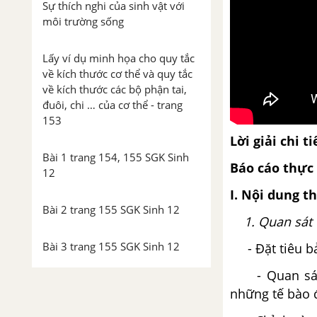
Sự thích nghi của sinh vật với
môi trường sống
Lấy ví dụ minh họa cho quy tắc
về kích thước cơ thể và quy tắc
về kích thước các bộ phận tai,
đuôi, chi … của cơ thể - trang
153
Lời giải chi ti
Bài 1 trang 154, 155 SGK Sinh
Báo cáo thự
12
I. Nội dung t
Bài 2 trang 155 SGK Sinh 12
1. Quan sát
Bài 3 trang 155 SGK Sinh 12
- Đặt tiêu bản
- Quan sát to
Bài 4 trang 155 SGK Sinh 12
những tế bào 