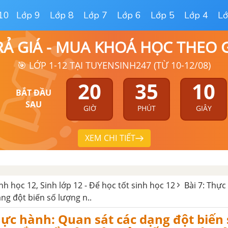
10
Lớp 9
Lớp 8
Lớp 7
Lớp 6
Lớp 5
Lớp 4
Lớ
RẢ GIÁ - MUA KHOÁ HỌC THEO
🎯 LỚP 1-12 TẠI TUYENSINH247 (TỪ 10-12/08)
20
35
09
BẮT ĐẦU
SAU
GIỜ
PHÚT
GIÂY
XEM CHI TIẾT
inh học 12, Sinh lớp 12 - Để học tốt sinh học 12
Bài 7: Thực
ng đột biến số lượng n..
ực hành: Quan sát các dạng đột biến 