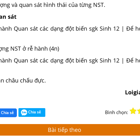
g và quan sát hình thái của từng NST.
uan sát
ợng NST ở rễ hành (4n)
àn châu chấu đực.
Loig
Bình chọn:
Chia sẻ
Chia sẻ
Bài tiếp theo