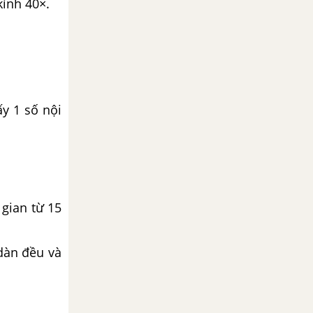
ính 40×.
y 1 số nội
gian từ 15
dàn đều và