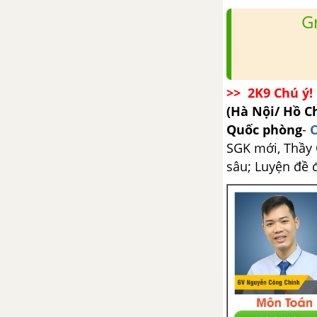
Bài 3 trang 165 SGK Sinh 12
G
Bài 4 trang 165 SGK Sinh 12
Bài 5 trang 165 SGK Sinh 12
>> 2K9 Chú ý! 
(Hà Nội/ Hồ C
Bài 38. Các đặc trưng cơ bản
Quốc phòng
-
C
của quần thể sinh vật (tiếp
theo)
SGK mới, Thầy C
sâu; Luyện đề 
Các đặc trưng cơ bản của quần
thể sinh vật (tiếp theo)
Hãy nêu nguyên nhân vì sao số
lượng cá thể của quần thể sinh
vật luôn thay đổi - trang 168
Dân số thế giới đã tăng trưởng
với tốc độ như thế nào - trang