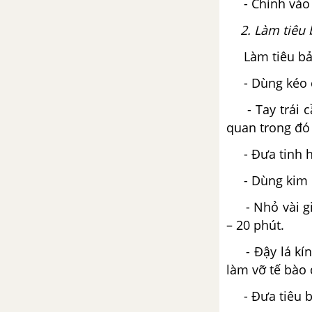
- Chỉnh vào v
Bài 5 trang 155 SGK Sinh 12
2. Làm tiêu
Bài 36. Quần thể sinh vật và
mối quan hệ giữa các cá thể
Làm tiêu bản
trong quần thể
- Dùng kéo cắ
Quần thể sinh vật và mối quan
- Tay trái cầ
hệ giữa các cá thể trong quần
quan trong đó 
thể
- Đưa tinh hoà
Lấy 2 ví dụ về quần thể sinh vật
- Dùng kim m
và 2 ví dụ không phải quần thể
sinh vật - trang 156
- Nhỏ vài giọ
– 20 phút.
Hãy nêu những biểu hiện và ý
nghĩa của quan hệ hỗ trợ giữa
- Đậy lá kính
các cá thể trong quần thể vào
làm vỡ tế bào 
bảng 36 - trang 157
- Đưa tiêu bả