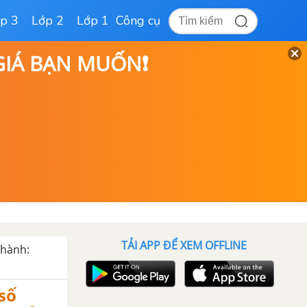
p 3
Lớp 2
Lớp 1
Công cụ
 GIÁ BẠN MUỐN❗
TẢI APP ĐỂ XEM OFFLINE
 hành:
số