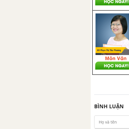
169
Bài 1 trang 170 SGK Sinh 12
Bài 2 trang 170 SGK Sinh 12
Bài 3 trang 170 SGK Sinh 12
Bài 4 trang 170 SGK Sinh 12
Bài 5 trang 170 SGK Sinh 12
Bài 39. Biến động số lượng cá
thể của quần thể sinh vật
BÌNH LUẬN
Biến động số lượng cá thể của
quần thể sinh vật