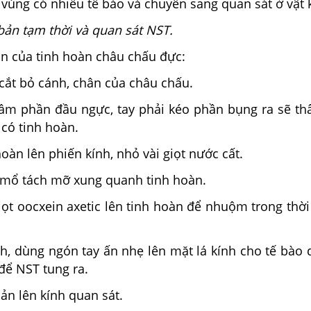
ùng có nhiều tế bào và chuyển sang quan sát ở vật k
 bản tạm thời và quan sát NST.
 của tinh hoàn châu chấu đực:
t bỏ cánh, chân của châu chấu.
m phần đầu ngực, tay phải kéo phần bụng ra sẽ thấ
có tinh hoàn.
n lên phiến kính, nhỏ vài giọt nước cất.
ổ tách mỡ xung quanh tinh hoàn.
t oocxein axetic lên tinh hoàn để nhuộm trong thời 
, dùng ngón tay ấn nhẹ lên mặt lá kính cho tế bào 
để NST tung ra.
n lên kính quan sát.