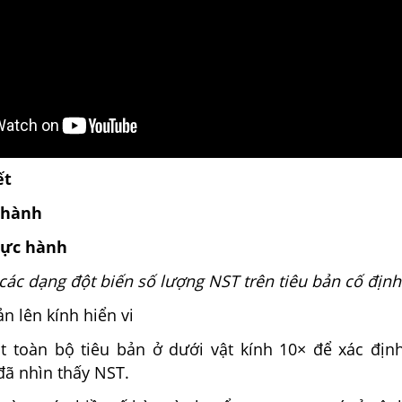
ết
c hành
hực hành
 các dạng đột biến số lượng NST trên tiêu bản cố định
 lên kính hiển vi
àn bộ tiêu bản ở dưới vật kính 10× để xác định 
đã nhìn thấy NST.