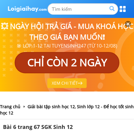
💥 NGÀY HỘI TRẢ GIÁ - MUA KHOÁ HỌC
THEO GIÁ BẠN MUỐN❗
🎯 LỚP 1-12 TẠI TUYENSINH247 (TỪ 10-12/08)
CHỈ CÒN 2 NGÀY
XEM CHI TIẾT
Trang chủ
Giải bài tập sinh học 12, Sinh lớp 12 - Để học tốt sinh
học 12
Bài 6 trang 67 SGK Sinh 12