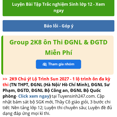
Luyện Bài Tập Trắc nghiệm Sinh lớp 12 - Xem
ngay
Báo lỗi - Góp ý
Group 2K8 ôn Thi ĐGNL & ĐGTD
Miễn Phí
>> 2K9 Chú ý! Lộ Trình Sun 2027 - 1 lộ trình ôn đa kỳ
thi
(TN THPT, ĐGNL (Hà Nội/ Hồ Chí Minh), ĐGNL Sư
Phạm, ĐGTD, ĐGNL Bộ Công an, ĐGNL Bộ Quốc
phòng
-
Click xem ngay
)
tại Tuyensinh247.com.
Cập
nhật bám sát bộ SGK mới, Thầy Cô giáo giỏi, 3 bước chi
tiết: Nền tảng lớp 12; Luyện thi chuyên sâu; Luyện đề đủ
dạng đáp ứng mọi kì thi.