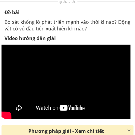
QUẢNG CÁO
Đề bài
Bò sát khổng lồ phát triển mạnh vào thời kì nào? Động
vật có vú đầu tiên xuất hiện khi nào?
Video hướng dẫn giải
Phương pháp giải - Xem chi tiết