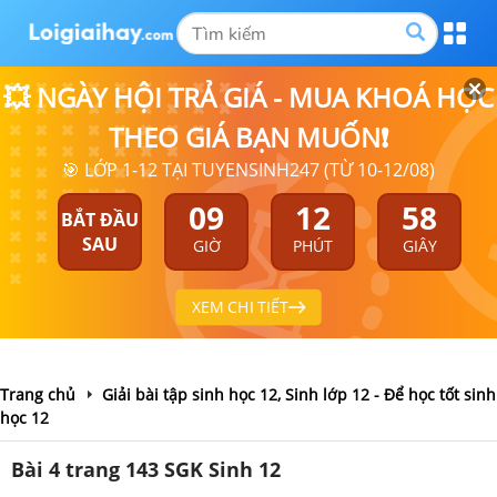
💥 NGÀY HỘI TRẢ GIÁ - MUA KHOÁ HỌC
THEO GIÁ BẠN MUỐN❗
🎯 LỚP 1-12 TẠI TUYENSINH247 (TỪ 10-12/08)
09
12
57
BẮT ĐẦU
SAU
GIỜ
PHÚT
GIÂY
XEM CHI TIẾT
Trang chủ
Giải bài tập sinh học 12, Sinh lớp 12 - Để học tốt sinh
học 12
Bài 4 trang 143 SGK Sinh 12