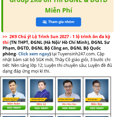
Miễn Phí
>> 2K9 Chú ý! Lộ Trình Sun 2027 - 1 lộ trình ôn đa kỳ
thi
(TN THPT, ĐGNL (Hà Nội/ Hồ Chí Minh), ĐGNL Sư
Phạm, ĐGTD, ĐGNL Bộ Công an, ĐGNL Bộ Quốc
phòng
-
Click xem ngay
)
tại Tuyensinh247.com.
Cập
nhật bám sát bộ SGK mới, Thầy Cô giáo giỏi, 3 bước chi
tiết: Nền tảng lớp 12; Luyện thi chuyên sâu; Luyện đề đủ
dạng đáp ứng mọi kì thi.