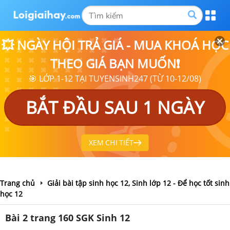
💥 NGÀY HỘI TRẢ GIÁ - MUA KHOÁ HỌC
THEO GIÁ BẠN MUỐN❗
🎯 LỚP 1-12 TẠI TUYENSINH247 (TỪ 10-12/08)
BẮT ĐẦU SAU 1 NGÀY
XEM CHI TIẾT
Trang chủ
Giải bài tập sinh học 12, Sinh lớp 12 - Để học tốt sinh
học 12
Bài 2 trang 160 SGK Sinh 12