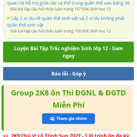
quan hệ hỗ trợ giữa các cá thể trong quần thể vào bảng 36
Giải bài tập câu hỏi thảo luận trang 157 SGK Sinh học 12
Lấy 2 ví dụ về quần thể sinh vật và 2 ví dụ không phải
quần thể sinh vật
Giải bài tập câu hỏi thảo luận trang 156 SGK Sinh học 12
Luyện Bài Tập Trắc nghiệm Sinh lớp 12 - Xem
ngay
Báo lỗi - Góp ý
Group 2K8 ôn Thi ĐGNL & ĐGTD
Miễn Phí
>> 2K9 Chú ý! Lộ Trình Sun 2027 - 1 lộ trình ôn đa kỳ