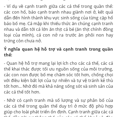
- Ví dụ về cạnh tranh giữa các cá thể trong quần thể:
các con hổ, báo cạnh tranh nhau giành nơi ở, kết quả
dẫn đến hình thành khu vực sinh sống của từng cặp hổ
báo bố mẹ. Cá mập khi thiếu thức ăn chúng cạnh tranh
nhau và dẫn tới cá lớn ăn thịt cá bé (ăn thịt chính đồng
loại của mình), cá con nở ra trước ăn phôi non hay
trứng còn chưa nở.
Ý nghĩa quan hệ hỗ trợ và cạnh tranh trong quần
thể:
- Quan hệ hỗ trợ mang lại lợi ích cho các cá thể, các cá
thể khai thác được tối ưu nguồn sống của môi trường,
các con non được bố mẹ chăm sóc tốt hơn, chống chọi
với điều kiện bất lợi của tự nhiên và tự vệ tránh kẻ thù
tốt hơn... Nhờ đó mà khả năng sống sót và sinh sản của
các cá thể tốt hơn.
- Nhờ có cạnh tranh mà số lượng và sự phân bố của
các cá thế trong quần thể duy trì ở mức độ phù hợp
giúp cho loài phát triển ổn định. Cạnh tranh giữa các cá