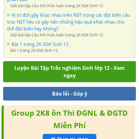
Giải bài tập Câu hỏi thảo luận trang 24 SGK Sinh 12
Vị trí đứt gãy khác nhau trên NST trong các đột biến cấu
trúc NST liệu có gây nên những hậu quả khác nhau cho
thể đột biến hay không?
Giải bài tập Câu hỏi thảo luận trang 26 SGK Sinh 12
Bài 1 trang 26 SGK Sinh 12
Bài 1 trang 26 SGK Sinh 12
Luyện Bài Tập Trắc nghiệm Sinh lớp 12 - Xem
ngay
Báo lỗi - Góp ý
Group 2K8 ôn Thi ĐGNL & ĐGTD
Miễn Phí