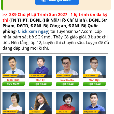
>> 2K9 Chú ý! Lộ Trình Sun 2027 - 1 lộ trình ôn đa kỳ
thi
(TN THPT, ĐGNL (Hà Nội/ Hồ Chí Minh), ĐGNL Sư
Phạm, ĐGTD, ĐGNL Bộ Công an, ĐGNL Bộ Quốc
phòng
-
Click xem ngay
)
tại Tuyensinh247.com.
Cập
nhật bám sát bộ SGK mới, Thầy Cô giáo giỏi, 3 bước chi
tiết: Nền tảng lớp 12; Luyện thi chuyên sâu; Luyện đề đủ
dạng đáp ứng mọi kì thi.