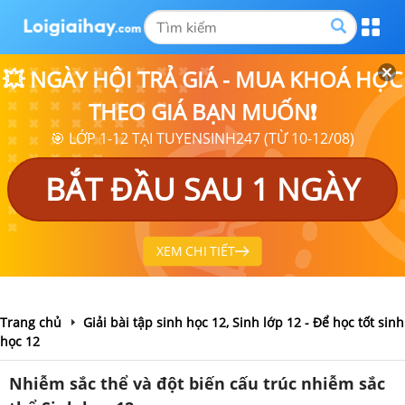
💥 NGÀY HỘI TRẢ GIÁ - MUA KHOÁ HỌC
THEO GIÁ BẠN MUỐN❗
🎯 LỚP 1-12 TẠI TUYENSINH247 (TỪ 10-12/08)
BẮT ĐẦU SAU 1 NGÀY
XEM CHI TIẾT
Trang chủ
Giải bài tập sinh học 12, Sinh lớp 12 - Để học tốt sinh
học 12
Nhiễm sắc thể và đột biến cấu trúc nhiễm sắc