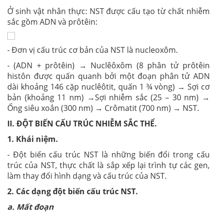
Ở sinh vật nhân thực: NST được cấu tạo từ chất nhiễm
sắc gồm ADN và prôtêin:
- Đơn vị cấu trúc cơ bản của NST là nucleoxôm.
- (ADN + prôtêin) → Nuclêôxôm (8 phân tử prôtêin
histôn được quấn quanh bởi một đoạn phân tử ADN
dài khoảng 146 cặp nuclêôtit, quấn 1 ¾ vòng) → Sợi cơ
bản (khoảng 11 nm) →Sợi nhiễm sắc (25 – 30 nm) →
Ống siêu xoắn (300 nm) → Crômatit (700 nm) → NST.
II. ĐỘT BIẾN CẤU TRÚC NHIỄM SẮC THỂ.
1. Khái niệm.
- Đột biến cấu trúc NST là những biến đổi trong cấu
trúc của NST, thực chất là sắp xếp lại trình tự các gen,
làm thay đổi hình dạng và cấu trúc của NST.
2. Các dạng đột biến cấu trúc NST.
a. Mất đoạn