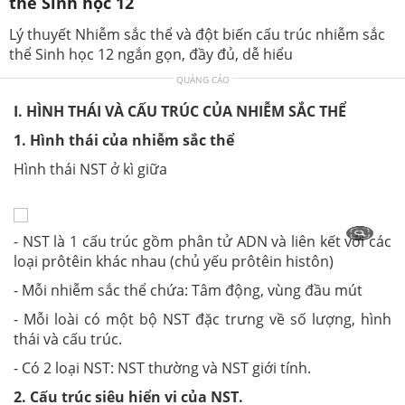
thể Sinh học 12
Lý thuyết Nhiễm sắc thể và đột biến cấu trúc nhiễm sắc
thể Sinh học 12 ngắn gọn, đầy đủ, dễ hiểu
QUẢNG CÁO
I. HÌNH THÁI VÀ CẤU TRÚC CỦA NHIỄM SẮC THỂ
1. Hình thái của nhiễm sắc thể
Hình thái NST ở kì giữa
- NST là 1 cấu trúc gồm phân tử ADN và liên kết với các
loại prôtêin khác nhau (chủ yếu prôtêin histôn)
- Mỗi nhiễm sắc thể chứa: Tâm động, vùng đầu mút
- Mỗi loài có một bộ NST đặc trưng về số lượng, hình
thái và cấu trúc.
- Có 2 loại NST: NST thường và NST giới tính.
2. Cấu trúc siêu hiển vi của NST.