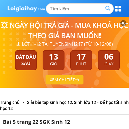
💥 NGÀY HỘI TRẢ GIÁ - MUA KHOÁ HỌC
THEO GIÁ BẠN MUỐN❗
🎯 LỚP 1-12 TẠI TUYENSINH247 (TỪ 10-12/08)
13
17
05
BẮT ĐẦU
SAU
GIỜ
PHÚT
GIÂY
XEM CHI TIẾT
Trang chủ
Giải bài tập sinh học 12, Sinh lớp 12 - Để học tốt sinh
học 12
Bài 5 trang 22 SGK Sinh 12