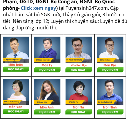
Phạm, ĐGTD, ĐGNL Bộ Công an, ĐGNL Bộ Quốc
phòng
-
Click xem ngay
)
tại Tuyensinh247.com.
Cập
nhật bám sát bộ SGK mới, Thầy Cô giáo giỏi, 3 bước chi
tiết: Nền tảng lớp 12; Luyện thi chuyên sâu; Luyện đề đủ
dạng đáp ứng mọi kì thi.