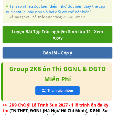
Tại sao nhiều đột biến điểm như đột biến thay thế cặp
nucleotit lại hầu như vô hại đối với thể đột biến?
Giải bài tập câu hỏi thảo luận trang 21 SGK Sinh 12
Luyện Bài Tập Trắc nghiệm Sinh lớp 12 - Xem
ngay
Báo lỗi - Góp ý
Group 2K8 ôn Thi ĐGNL & ĐGTD
Miễn Phí
>> 2K9 Chú ý! Lộ Trình Sun 2027 - 1 lộ trình ôn đa kỳ
thi
(TN THPT, ĐGNL (Hà Nội/ Hồ Chí Minh), ĐGNL Sư