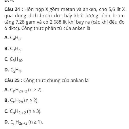
D.
4.
Câu 24 :
Hỗn hợp X gồm metan và anken, cho 5,6 lít X
qua dung dịch brom dư thấy khối lượng bình brom
tăng 7,28 gam và có 2,688 lít khí bay ra (các khí đều đo
ở đktc). Công thức phân tử của anken là
A.
C
H
.
4
8
B.
C
H
.
3
6
C.
C
H
.
5
10
D.
C
H
.
2
4
Câu 25 :
Công thức chung của ankan là
A.
C
H
(n ≥ 2).
n
2n+2
B.
C
H
(n ≥ 2).
n
2n
C.
C
H
(n ≥ 3).
n
2n-2
D.
C
H
(n ≥ 1).
n
2n+2