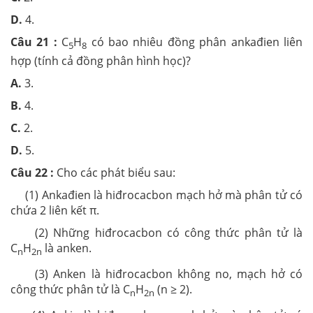
D.
4.
Câu 21 :
C
H
có bao nhiêu đồng phân ankađien liên
5
8
hợp (tính cả đồng phân hình học)?
A.
3.
B.
4.
C.
2.
D.
5.
Câu 22 :
Cho các phát biểu sau:
(1) Ankađien là hiđrocacbon mạch hở mà phân tử có
chứa 2 liên kết π.
(2) Những hiđrocacbon có công thức phân tử là
C
H
là anken.
n
2n
(3) Anken là hiđrocacbon không no, mạch hở có
công thức phân tử là C
H
(n ≥ 2).
n
2n