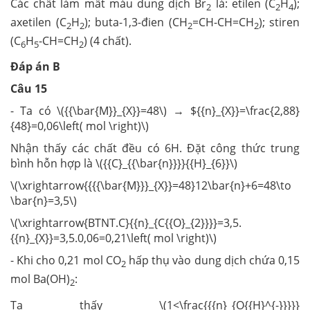
Các chất làm mất màu dung dịch Br
là: etilen (C
H
);
2
2
4
axetilen (C
H
); buta-1,3-đien (CH
=CH-CH=CH
); stiren
2
2
2
2
(C
H
-CH=CH
) (4 chất).
6
5
2
Đáp án B
Câu 15
- Ta có \({{\bar{M}}_{X}}=48\) → ${{n}_{X}}=\frac{2,88}
{48}=0,06\left( mol \right)\)
Nhận thấy các chất đều có 6H. Đặt công thức trung
bình hỗn hợp là \({{C}_{{\bar{n}}}}{{H}_{6}}\)
\(\xrightarrow{{{{\bar{M}}}_{X}}=48}12\bar{n}+6=48\to
\bar{n}=3,5\)
\(\xrightarrow{BTNT.C}{{n}_{C{{O}_{2}}}}=3,5.
{{n}_{X}}=3,5.0,06=0,21\left( mol \right)\)
- Khi cho 0,21 mol CO
hấp thụ vào dung dịch chứa 0,15
2
mol Ba(OH)
:
2
Ta thấy \(1<\frac{{{n}_{O{{H}^{-}}}}}