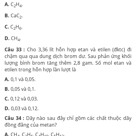
A.
C
H
.
2
4
B.
CaC
.
2
C.
C
H
.
2
6
D.
CH
.
4
Câu 33 :
Cho 3,36 lít hỗn hợp etan và etilen (đktc) đi
chậm qua qua dung dịch brom dư. Sau phản ứng khối
lượng bình brom tăng thêm 2,8 gam. Số mol etan và
etilen trong hỗn hợp lần lượt là
A.
0,1 và 0,05.
B.
0,05 và 0,1.
C.
0,12 và 0,03.
D.
0,03 và 0,12.
Câu 34 :
Dãy nào sau đây chỉ gồm các chất thuộc dãy
đồng đẳng của metan?
A.
CH
, C
H
, C
H
, C
H
.
4
2
6
4
10
5
12