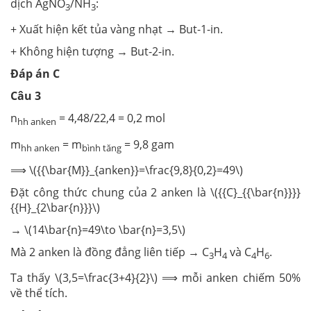
dịch AgNO
/NH
:
3
3
+ Xuất hiện kết tủa vàng nhạt → But-1-in.
+ Không hiện tượng → But-2-in.
Đáp án C
Câu 3
n
= 4,48/22,4 = 0,2 mol
hh anken
m
= m
= 9,8 gam
hh anken
bình tăng
⟹ \({{\bar{M}}_{anken}}=\frac{9,8}{0,2}=49\)
Đặt công thức chung của 2 anken là \({{C}_{{\bar{n}}}}
{{H}_{2\bar{n}}}\)
→ \(14\bar{n}=49\to \bar{n}=3,5\)
Mà 2 anken là đồng đẳng liên tiếp → C
H
và C
H
.
3
4
4
6
Ta thấy \(3,5=\frac{3+4}{2}\) ⟹ mỗi anken chiếm 50%
về thể tích.