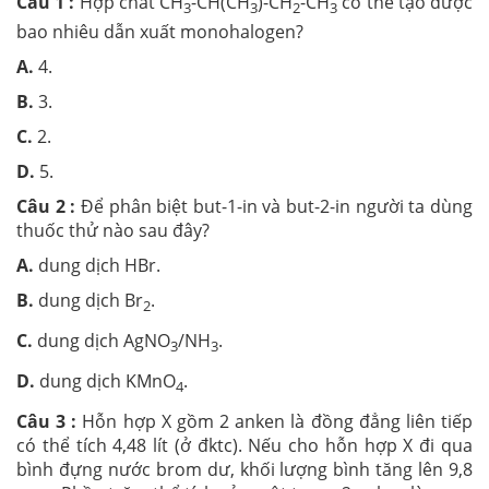
Câu 1 :
Hợp chất CH
-CH(CH
)-CH
-CH
có thể tạo được
3
3
2
3
bao nhiêu dẫn xuất monohalogen?
A.
4.
B.
3.
C.
2.
D.
5.
Câu 2 :
Để phân biệt but-1-in và but-2-in người ta dùng
thuốc thử nào sau đây?
A.
dung dịch HBr.
B.
dung dịch Br
.
2
C.
dung dịch AgNO
/NH
.
3
3
D.
dung dịch KMnO
.
4
Câu 3 :
Hỗn hợp X gồm 2 anken là đồng đẳng liên tiếp
có thể tích 4,48 lít (ở đktc). Nếu cho hỗn hợp X đi qua
bình đựng nước brom dư, khối lượng bình tăng lên 9,8