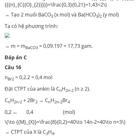
{{{n}_{C{{O}_{2}}}}}=\frac{0,3}{0,21}=1,43<2\)
→ Tạo 2 muối BaCO
(x mol) và Ba(HCO
)
(y mol)
3
3
2
Ta có hệ phương trình:
→ m = m
= 0,09.197 = 17,73 gam.
BaCO3
Đáp án C
Câu 16
n
= 0,2.2 = 0,4 mol
Br2
Đặt CTPT của ankin là C
H
(n ≥ 2).
n
2n-2
C
H
+ 2Br
→ C
H
Br
n
2n-2
2
n
2n-2
4
0,2 ← 0,4 (mol)
\(\to {{M}_{X}}=\frac{8}{0,2}=40\to 14n-2=40\to n=3\)
→ CTPT của X là C
H
.
3
4