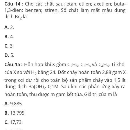
Câu 14 :
Cho các chất sau: etan; etilen; axetilen; buta-
1,3-đien; benzen; stiren. Số chất làm mất màu dung
dịch Br
là
2
A.
2.
B.
4.
C.
3.
D.
5.
Câu 15 :
Hỗn hợp khí X gồm C
H
, C
H
và C
H
. Tỉ khối
2
6
3
6
4
6
của X so với H
bằng 24. Đốt cháy hoàn toàn 2,88 gam X
2
trong oxi dư rồi cho toàn bộ sản phẩm cháy vào 1,5 lít
dung dịch Ba(OH)
0,1M. Sau khi các phản ứng xảy ra
2
hoàn toàn, thu được m gam kết tủa. Giá trị của m là
A.
9,885.
B.
13,795.
C.
17,73.