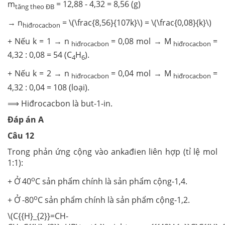
m
= 12,88 - 4,32 = 8,56 (g)
tăng theo ĐB
→ n
= \(\frac{8,56}{107k}\) = \(\frac{0,08}{k}\)
hiđrocacbon
+ Nếu k = 1 → n
= 0,08 mol → M
=
hiđrocacbon
hiđrocacbon
4,32 : 0,08 = 54 (C
H
).
4
6
+ Nếu k = 2 → n
= 0,04 mol → M
=
hiđrocacbon
hiđrocacbon
4,32 : 0,04 = 108 (loại).
⟹ Hiđrocacbon là but-1-in.
Đáp án A
Câu 12
Trong phản ứng cộng vào ankađien liên hợp (tỉ lệ mol
1:1):
o
+ Ở 40
C sản phẩm chính là sản phẩm cộng-1,4.
o
+ Ở -80
C sản phẩm chính là sản phẩm cộng-1,2.
\(C{{H}_{2}}=CH-