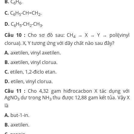
B.
C
H
.
6
6
C.
C
H
-CH=CH
.
6
5
2
D.
C
H
-CH
-CH
.
6
5
2
3
Câu 10 :
Cho sơ đồ sau: CH
→ X → Y → poli(vinyl
4
clorua). X, Y tương ứng với dãy chất nào sau đây?
A.
axetilen, vinyl axetilen.
B.
axetilen, vinyl clorua.
C.
etilen, 1,2-điclo etan.
D.
etilen, vinyl clorua.
Câu 11 :
Cho 4,32 gam hiđrocacbon X tác dụng với
AgNO
dư trong NH
thu được 12,88 gam kết tủa. Vậy X
3
3
là
A.
but-1-in.
B.
axetilen.