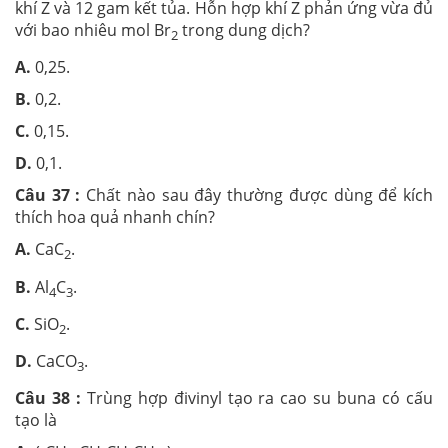
khí Z và 12 gam kết tủa. Hỗn hợp khí Z phản ứng vừa đủ
với bao nhiêu mol Br
trong dung dịch?
2
A.
0,25.
B.
0,2.
C.
0,15.
D.
0,1.
Câu 37 :
Chất nào sau đây thường được dùng để kích
thích hoa quả nhanh chín?
A.
CaC
.
2
B.
Al
C
.
4
3
C.
SiO
.
2
D.
CaCO
.
3
Câu 38 :
Trùng hợp đivinyl tạo ra cao su buna có cấu
tạo là