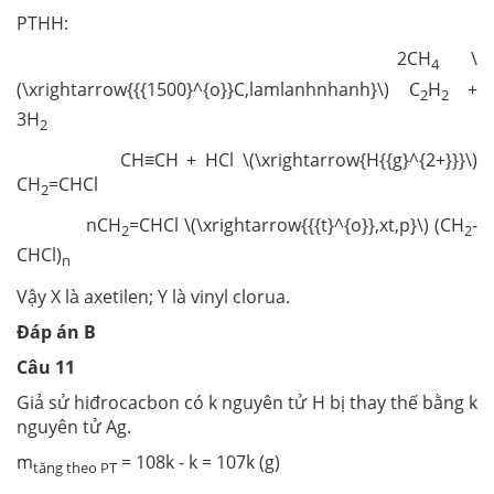
PTHH:
2CH
\
4
(\xrightarrow{{{1500}^{o}}C,lamlanhnhanh}\) C
H
+
2
2
3H
2
CH≡CH + HCl \(\xrightarrow{H{{g}^{2+}}}\)
CH
=CHCl
2
nCH
=CHCl \(\xrightarrow{{{t}^{o}},xt,p}\) (CH
-
2
2
CHCl)
n
Vậy X là axetilen; Y là vinyl clorua.
Đáp án B
Câu 11
Giả sử hiđrocacbon có k nguyên tử H bị thay thế bằng k
nguyên tử Ag.
m
= 108k - k = 107k (g)
tăng theo PT