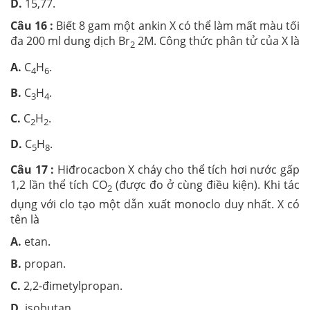
D.
15,77.
Câu 16 :
Biết 8 gam một ankin X có thể làm mất màu tối
đa 200 ml dung dịch Br
2M. Công thức phân tử của X là
2
A.
C
H
.
4
6
B.
C
H
.
3
4
C.
C
H
.
2
2
D.
C
H
.
5
8
Câu 17 :
Hiđrocacbon X cháy cho thể tích hơi nước gấp
1,2 lần thể tích CO
(được đo ở cùng điều kiện). Khi tác
2
dụng với clo tạo một dẫn xuất monoclo duy nhất. X có
tên là
A.
etan.
B.
propan.
C.
2,2-đimetylpropan.
D.
isobutan.