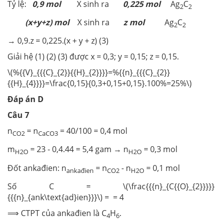
Tỷ lệ:
0,9 mol
X sinh ra
0,225 mol
Ag
C
2
2
(x+y+z) mol
X sinh ra
z mol
Ag
C
2
2
→ 0,9.z = 0,225.(x + y + z) (3)
Giải hệ (1) (2) (3) được x = 0,3; y = 0,15; z = 0,15.
\(%{{V}_{{{C}_{2}}{{H}_{2}}}}=%{{n}_{{{C}_{2}}
{{H}_{4}}}}=\frac{0,15}{0,3+0,15+0,15}.100%=25%\)
Đáp án D
Câu 7
n
= n
= 40/100 = 0,4 mol
CO2
CaCO3
m
= 23 - 0,4.44 = 5,4 gam → n
= 0,3 mol
H2O
H2O
Đốt ankađien: n
= n
- n
= 0,1 mol
ankađien
CO2
H2O
Số C = \(\frac{{{n}_{C{{O}_{2}}}}}
{{{n}_{ank\text{ad}ien}}}\) = = 4
⟹ CTPT của ankađien là C
H
.
4
6