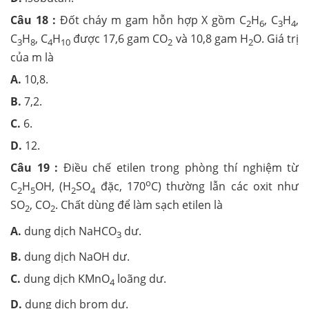
Câu 18 :
Đốt cháy m gam hỗn hợp X gồm C
H
, C
H
,
2
6
3
4
C
H
, C
H
được 17,6 gam CO
và 10,8 gam H
O. Giá trị
3
8
4
10
2
2
của m là
A.
10,8.
B.
7,2.
C.
6.
D.
12.
Câu 19 :
Điều chế etilen trong phòng thí nghiệm từ
o
C
H
OH, (H
SO
đặc, 170
C) thường lẫn các oxit như
2
5
2
4
SO
, CO
. Chất dùng để làm sạch etilen là
2
2
A.
dung dịch NaHCO
dư.
3
B.
dung dịch NaOH dư.
C.
dung dịch KMnO
loãng dư.
4
D.
dung dịch brom dư.