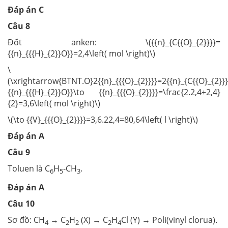
Đáp án C
Câu 8
Đốt anken: \({{n}_{C{{O}_{2}}}}=
{{n}_{{{H}_{2}}O}}=2,4\left( mol \right)\)
\
(\xrightarrow{BTNT.O}2{{n}_{{{O}_{2}}}}=2{{n}_{C{{O}_{2}}
{{n}_{{{H}_{2}}O}}\to {{n}_{{{O}_{2}}}}=\frac{2.2,4+2,4}
{2}=3,6\left( mol \right)\)
\(\to {{V}_{{{O}_{2}}}}=3,6.22,4=80,64\left( l \right)\)
Đáp án A
Câu 9
Toluen là C
H
-CH
.
6
5
3
Đáp án A
Câu 10
Sơ đồ: CH
→ C
H
(X) → C
H
Cl (Y) → Poli(vinyl clorua).
4
2
2
2
4