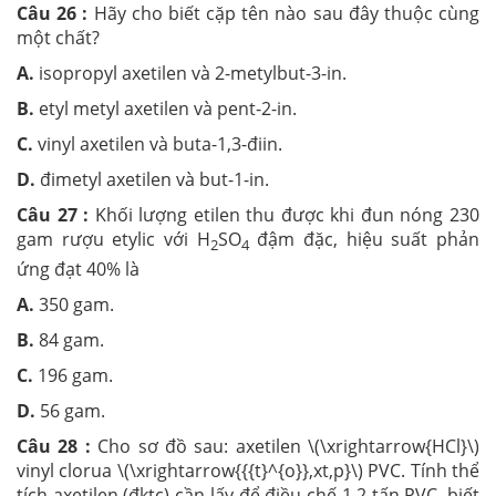
Câu 26 :
Hãy cho biết cặp tên nào sau đây thuộc cùng
một chất?
A.
isopropyl axetilen và 2-metylbut-3-in.
B.
etyl metyl axetilen và pent-2-in.
C.
vinyl axetilen và buta-1,3-điin.
D.
đimetyl axetilen và but-1-in.
Câu 27 :
Khối lượng etilen thu được khi đun nóng 230
gam rượu etylic với H
SO
đậm đặc, hiệu suất phản
2
4
ứng đạt 40% là
A.
350 gam.
B.
84 gam.
C.
196 gam.
D.
56 gam.
Câu 28 :
Cho sơ đồ sau: axetilen \(\xrightarrow{HCl}\)
vinyl clorua \(\xrightarrow{{{t}^{o}},xt,p}\) PVC. Tính thể
tích axetilen (đktc) cần lấy để điều chế 1,2 tấn PVC, biết