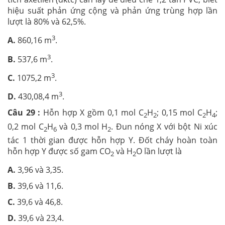
hiệu suất phản ứng cộng và phản ứng trùng hợp lần
lượt là 80% và 62,5%.
3
A.
860,16 m
.
3
B.
537,6 m
.
3
C.
1075,2 m
.
3
D.
430,08,4 m
.
Câu 29 :
Hỗn hợp X gồm 0,1 mol C
H
; 0,15 mol C
H
;
2
2
2
4
0,2 mol C
H
và 0,3 mol H
. Đun nóng X với bột Ni xúc
2
6
2
tác 1 thời gian được hỗn hợp Y. Đốt cháy hoàn toàn
hỗn hợp Y được số gam CO
và H
O lần lượt là
2
2
A.
3,96 và 3,35.
B.
39,6 và 11,6.
C.
39,6 và 46,8.
D.
39,6 và 23,4.