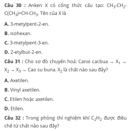
Câu 30 :
Anken X có công thức cấu tạo: CH
-CH
-
3
2
C(CH
)=CH-CH
. Tên của X là
3
3
A.
3-metylpent-2-en.
B.
isohexan.
C.
3-metylpent-3-en.
D.
2-etylbut-2-en.
Câu 31 :
Cho sơ đồ chuyển hoá: Canxi cacbua → X
→
1
X
→ X
→ Cao su buna. X
là chất nào sau đây?
2
3
2
A.
Axetilen.
B.
Vinyl axetilen.
C.
Etilen hoặc axetilen.
D.
Etilen.
Câu 32 :
Trong phòng thí nghiệm khí C
H
được điều
2
2
chế từ chất nào sau đây?