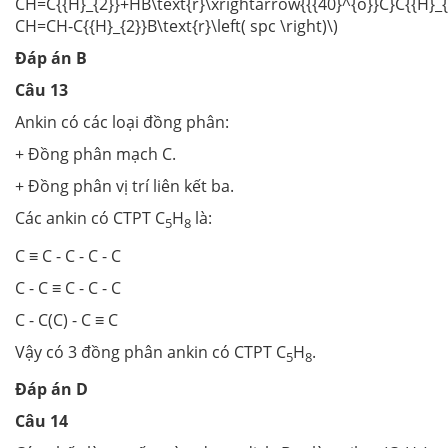
CH=C{{H}_{2}}+HB\text{r}\xrightarrow{{{40}^{o}}C}C{{H}_{
CH=CH-C{{H}_{2}}B\text{r}\left( spc \right)\)
Đáp án B
Câu 13
Ankin có các loại đồng phân:
+ Đồng phân mạch C.
+ Đồng phân vị trí liên kết ba.
Các ankin có CTPT C
H
là:
5
8
C ≡ C - C - C - C
C - C ≡ C - C - C
C - C(C) - C ≡ C
Vậy có 3 đồng phân ankin có CTPT C
H
.
5
8
Đáp án D
Câu 14