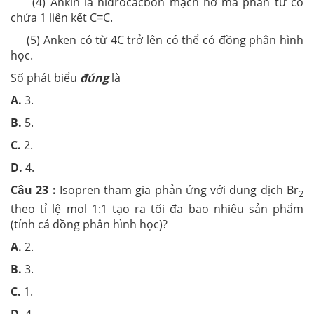
(4) Ankin là hiđrocacbon mạch hở mà phân tử có
chứa 1 liên kết C≡C.
(5) Anken có từ 4C trở lên có thể có đồng phân hình
học.
Số phát biểu
đúng
là
A.
3.
B.
5.
C.
2.
D.
4.
Câu 23 :
Isopren tham gia phản ứng với dung dịch Br
2
theo tỉ lệ mol 1:1 tạo ra tối đa bao nhiêu sản phẩm
(tính cả đồng phân hình học)?
A.
2.
B.
3.
C.
1.