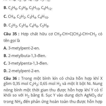
B.
C
H
, C
H
, C
H
, C
H
.
2
6
3
8
5
10
6
12
C.
CH
, C
H
, C
H
, C
H
.
4
2
2
3
4
4
10
D.
C
H
, C
H
, C
H
, C
H
.
2
2
3
4
4
6
5
8
Câu 35 :
Hợp chất hữu cơ CH
-CH=C(CH
)-CH=CH
có
3
3
2
tên gọi là
A.
3-metylpent-2-en.
B.
2-metylbuta-1,3-đien.
C.
3-metylpenta-1,3-đien.
D.
2-metylpent-2-en.
Câu 36 :
Trong một bình kín có chứa hỗn hợp khí X
gồm 0,35 mol C
H
; 0,65 mol H
và một ít bột Ni. Nung
2
2
2
nóng bình một thời gian thu được hỗn hợp khí Y có tỉ
khối so với H
bằng 8. Sục Y vào dung dịch AgNO
dư
2
3
trong NH
đến phản ứng hoàn toàn thu được hỗn hợp
3