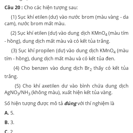
Câu 20 :
Cho các hiện tượng sau:
(1) Sục khí etilen (dư) vào nước brom (màu vàng - da
cam), nước brom mất màu.
(2) Sục khí etilen (dư) vào dung dịch KMnO
(màu tím
4
- hồng), dung dịch mất màu và có kết tủa trắng.
(3) Sục khí propilen (dư) vào dung dịch KMnO
(màu
4
tím - hồng), dung dịch mất màu và có kết tủa đen.
(4) Cho benzen vào dung dịch Br
thấy có kết tủa
2
trắng.
(5) Cho khí axetilen dư vào bình chứa dung dịch
AgNO
/NH
(không màu), xuất hiện kết tủa vàng.
3
3
Số hiện tượng được mô tả
đúng
với thí nghiệm là
A.
5.
B.
3.
C.
2.