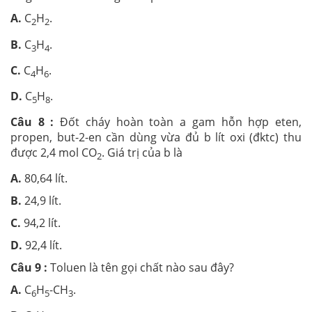
A.
C
H
.
2
2
B.
C
H
.
3
4
C.
C
H
.
4
6
D.
C
H
.
5
8
Câu 8 :
Đốt cháy hoàn toàn a gam hỗn hợp eten,
propen, but-2-en cần dùng vừa đủ b lít oxi (đktc) thu
được 2,4 mol CO
. Giá trị của b là
2
A.
80,64 lít.
B.
24,9 lít.
C.
94,2 lít.
D.
92,4 lít.
Câu 9 :
Toluen là tên gọi chất nào sau đây?
A.
C
H
-CH
.
6
5
3