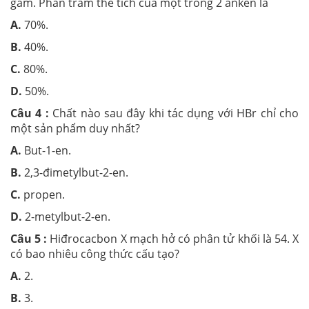
gam. Phần trăm thể tích của một trong 2 anken là
A.
70%.
B.
40%.
C.
80%.
D.
50%.
Câu 4 :
Chất nào sau đây khi tác dụng với HBr chỉ cho
một sản phẩm duy nhất?
A.
But-1-en.
B.
2,3-đimetylbut-2-en.
C.
propen.
D.
2-metylbut-2-en.
Câu 5 :
Hiđrocacbon X mạch hở có phân tử khối là 54. X
có bao nhiêu công thức cấu tạo?
A.
2.
B.
3.