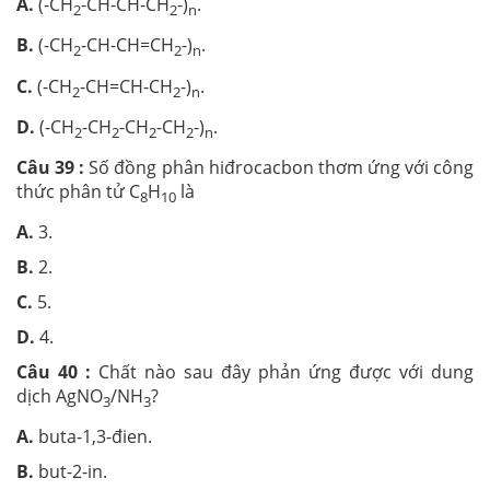
A.
(-CH
-CH-CH-CH
-)
.
2
2
n
B.
(-CH
-CH-CH=CH
-)
.
2
2
n
C.
(-CH
-CH=CH-CH
-)
.
2
2
n
D.
(-CH
-CH
-CH
-CH
-)
.
2
2
2
2
n
Câu 39 :
Số đồng phân hiđrocacbon thơm ứng với công
thức phân tử C
H
là
8
10
A.
3.
B.
2.
C.
5.
D.
4.
Câu 40 :
Chất nào sau đây phản ứng được với dung
dịch AgNO
/NH
?
3
3
A.
buta-1,3-đien.
B.
but-2-in.