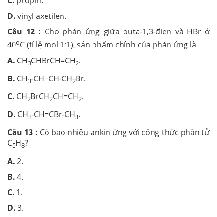
C.
propin.
D.
vinyl axetilen.
Câu 12 :
Cho phản ứng giữa buta-1,3-đien và HBr ở
o
40
C (tỉ lệ mol 1:1), sản phẩm chính của phản ứng là
A.
CH
CHBrCH=CH
.
3
2
B.
CH
-CH=CH-CH
Br.
3
2
C.
CH
BrCH
CH=CH
.
2
2
2
D.
CH
-CH=CBr-CH
.
3
3
Câu 13 :
Có bao nhiêu ankin ứng với công thức phân tử
C
H
?
5
8
A.
2.
B.
4.
C.
1.
D.
3.