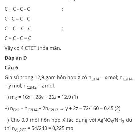
C ≡ C - C - C ;
C - C ≡ C - C
C = C = C - C ;
C = C - C = C
Vậy có 4 CTCT thỏa mãn.
Đáp án D
Câu 6
Giả sử trong 12,9 gam hỗn hợp X có n
= x mol; n
CH4
C2H4
= y mol; n
= z mol.
C2H2
+) m
= 16x + 28y + 26z = 12,9 (1)
X
+) n
= n
+ 2n
→ y + 2z = 72/160 = 0,45 (2)
Br2
C2H4
C2H2
+) Cho 0,9 mol hỗn hợp X tác dụng với AgNO
/NH
dư
3
3
thì n
= 54/240 = 0,225 mol
Ag2C2