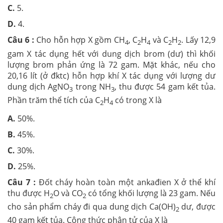
C.
5.
D.
4.
Câu 6 :
Cho hỗn hợp X gồm CH
, C
H
và C
H
. Lấy 12,9
4
2
4
2
2
gam X tác dụng hết với dung dịch brom (dư) thì khối
lượng brom phản ứng là 72 gam. Mặt khác, nếu cho
20,16 lít (ở đktc) hỗn hợp khí X tác dụng với lượng dư
dung dịch AgNO
trong NH
, thu được 54 gam kết tủa.
3
3
Phần trăm thể tích của C
H
có trong X là
2
4
A.
50%.
B.
45%.
C.
30%.
D.
25%.
Câu 7 :
Đốt cháy hoàn toàn một ankađien X ở thể khí
thu được H
O và CO
có tổng khối lượng là 23 gam. Nếu
2
2
cho sản phẩm cháy đi qua dung dịch Ca(OH)
dư, được
2
40 gam kết tủa. Công thức phân tử của X là