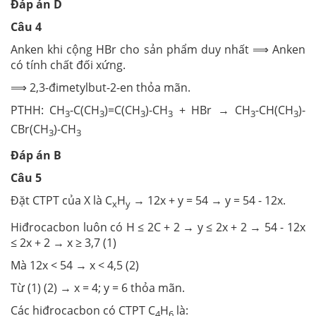
Đáp án D
Câu 4
Anken khi cộng HBr cho sản phẩm duy nhất ⟹ Anken
có tính chất đối xứng.
⟹ 2,3-đimetylbut-2-en thỏa mãn.
PTHH: CH
-C(CH
)=C(CH
)-CH
+ HBr → CH
-CH(CH
)-
3
3
3
3
3
3
CBr(CH
)-CH
3
3
Đáp án B
Câu 5
Đặt CTPT của X là C
H
→ 12x + y = 54 → y = 54 - 12x.
x
y
Hiđrocacbon luôn có H ≤ 2C + 2 → y ≤ 2x + 2 → 54 - 12x
≤ 2x + 2 → x ≥ 3,7 (1)
Mà 12x < 54 → x < 4,5 (2)
Từ (1) (2) → x = 4; y = 6 thỏa mãn.
Các hiđrocacbon có CTPT C
H
là:
4
6