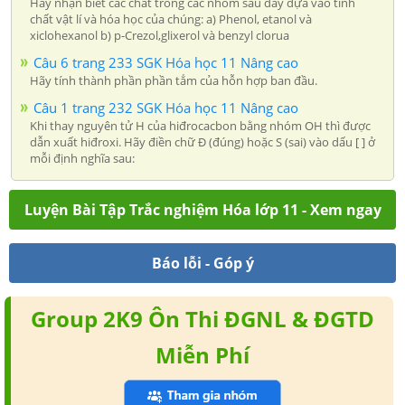
Hãy nhận biết các chất trong các nhóm sau đây dựa vào tính
chất vật lí và hóa học của chúng: a) Phenol, etanol và
xiclohexanol b) p-Crezol,glixerol và benzyl clorua
Câu 6 trang 233 SGK Hóa học 11 Nâng cao
Hãy tính thành phần phần tẳm của hỗn hợp ban đầu.
Câu 1 trang 232 SGK Hóa học 11 Nâng cao
Khi thay nguyên tử H của hiđrocacbon bằng nhóm OH thì được
dẫn xuất hiđroxi. Hãy điền chữ Đ (đúng) hoặc S (sai) vào dấu [ ] ở
mỗi định nghĩa sau:
Luyện Bài Tập Trắc nghiệm Hóa lớp 11 - Xem ngay
Báo lỗi - Góp ý
Group 2K9 Ôn Thi ĐGNL & ĐGTD
Miễn Phí