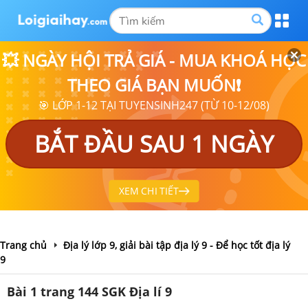
💥 NGÀY HỘI TRẢ GIÁ - MUA KHOÁ HỌC
THEO GIÁ BẠN MUỐN❗
🎯 LỚP 1-12 TẠI TUYENSINH247 (TỪ 10-12/08)
BẮT ĐẦU SAU 1 NGÀY
XEM CHI TIẾT
Trang chủ
Địa lý lớp 9, giải bài tập địa lý 9 - Để học tốt địa lý
9
Bài 1 trang 144 SGK Địa lí 9