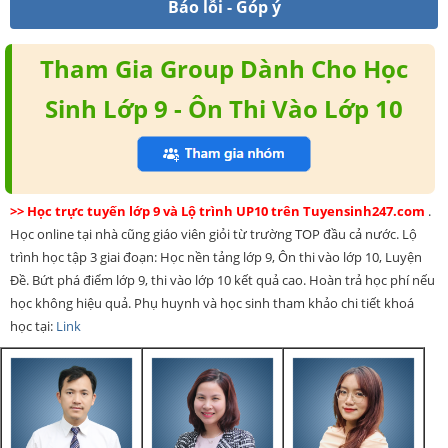
Báo lỗi - Góp ý
Tham Gia Group Dành Cho Học
Sinh Lớp 9 - Ôn Thi Vào Lớp 10
>> Học trực tuyến lớp 9 và Lộ trình UP10 trên Tuyensinh247.com
.
Học online tại nhà cũng giáo viên giỏi từ trường TOP đầu cả nước. Lộ
trình học tập 3 giai đoạn: Học nền tảng lớp 9, Ôn thi vào lớp 10, Luyện
Đề. Bứt phá điểm lớp 9, thi vào lớp 10 kết quả cao. Hoàn trả học phí nếu
học không hiệu quả. Phụ huynh và học sinh tham khảo chi tiết khoá
học tại:
Link